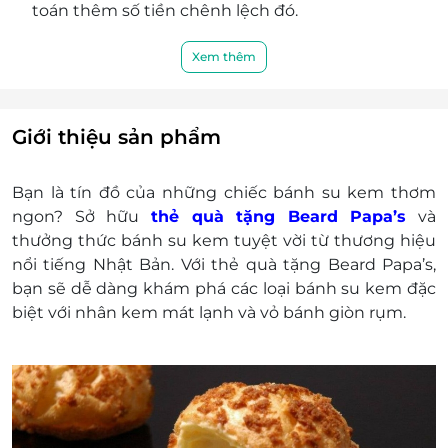
toán thêm số tiền chênh lệch đó.
E-Gift được áp dụng chung với các chương trình
khuyến mãi khác tại cửa hàng.
Xem thêm
Cửa hàng chịu trách nhiệm xuất hóa đơn tài
chính cho khách hàng.
Khách hàng có trách nhiệm bảo mật thông tin
Giới thiệu sản phẩm
mã thẻ quà tặng sau khi đặt mua. LifeLink sẽ
không chịu trách nhiệm hoàn trả các mã thẻ bị
Bạn là tín đồ của những chiếc bánh su kem thơm
mất hoặc ở trạng thái "Đã sử dụng" với bất kỳ lý
ngon? Sở hữu
thẻ quà tặng Beard Papa’s
và
do gì.
thưởng thức bánh su kem tuyệt vời từ thương hiệu
LifeLink sẽ không chịu trách nhiệm đối với chất
nổi tiếng Nhật Bản. Với thẻ quà tặng Beard Papa’s,
lượng sản phẩm hoặc dịch vụ được cung cấp
bạn sẽ dễ dàng khám phá các loại bánh su kem đặc
cũng như đối với các tranh chấp về sau giữa
biệt với nhân kem mát lạnh và vỏ bánh giòn rụm.
khách hàng và nhà cung cấp.
LifeLink có quyền sửa chữa hoặc thay đổi điều
khoản và điều kiện sử dụng mà không thông
báo trước.