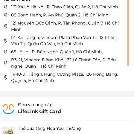
161 Xa Lộ Hà Nội, P. Thảo Điền, Quận 2, Hồ Chí Minh
88 Song Hành, P. An Phú, Quận 2, Hồ Chí Minh
121 Nguyễn Đức Cảnh, P. Tân Phong, Quận 7, Hồ Chí
Minh
L4-K5, Tầng 4, Vincom Plaza Phan Văn Trị, 12 Phan
Văn Trị, Quận Gò Vấp, Hồ Chí Minh
65 Lê Lợi, P. Bến Nghé, Quận 1, Hồ Chí Minh
B3-21, Vincom Đồng Khởi, 72 Lê Thánh Tôn, P. Bến
Nghé, Quận 1, Hồ Chí Minh
1F-10-01, Tầng 1, Hùng Vương Plaza, 126 Hồng Bàng,
Quận 5, Hồ Chí Minh
60A Trường Sơn, P. 2, Quận Tân Bình, Hồ Chí Minh
Tầng FM-19B, Vạn Hạnh Mall, 11 Sư Vạn Hạnh, Quận
10, Hồ Chí Minh
Đơn vị cung cấp
LifeLink Gift Card
Thẻ quà tặng Hoa Yêu Thương