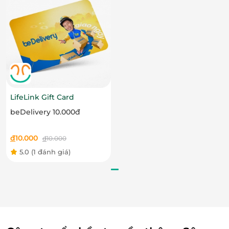
Nguyên liệu hảo hạng
Bánh su kem Beard Papa’s hoàn toàn không sử
dụng chất bảo quản chất tạo màu. Thương hiệu
Beard Papa’s luôn chú trọng đến chất lượng và sự an
toàn của sản phẩm. Mỗi chiếc bánh su kem được
chế biến cẩn thận, đảm bảo mang đến hương vị
ngon miệng, tươi mới cho khách hàng.
LifeLink Gift Card
beDelivery 10.000đ
đ
10.000
đ
10.000
5.0
(1 đánh giá)