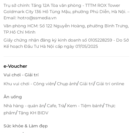
Trụ sở chính: Tầng 12A Tòa văn phòng - TTTM ROX Tower
Goldmark City 136 Hồ Tùng Mậu, phường Phú Diễn, Hà Nội. –
Email: hotro@ssmedia.vn
Văn phòng HCM: Số 122 Nguyễn Hoàng, phường Bình Trưng,
TP.Hồ Chí Minh
Giấy chứng nhận đăng ký kinh doanh số 0105228259 - Do Sở
Kế hoạch Đầu Tư Hà Nội cấp ngày 07/05/2025
e-Voucher
Vui chơi - Giải trí
/
/
/
Khu vui chơi - Công viên
Chụp ảnh
Giải trí
Giải trí online
Ăn uống
/
/
/
Nhà hàng - quán ăn
Cafe, Trà
Kem - Tiệm bánh
Thực
/
phẩm
Tặng KH BIDV
Sức khỏe & Làm đẹp