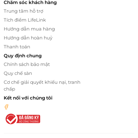
thẻ quà tặng. Hãy nhanh tay sở hữu thẻ quà tặng để
Chăm sóc khách hàng
không bỏ lỡ cơ hội tuyệt vời này!
Trung tâm hỗ trợ
Tích điểm LifeLink
Hướng dẫn mua hàng
LifeLink
Hướng dẫn hoàn huỷ
Thanh toán
Quy định chung
Chính sách bảo mật
Quy chế sàn
Cơ chế giải quyết khiếu nại, tranh
chấp
Kết nối với chúng tôi