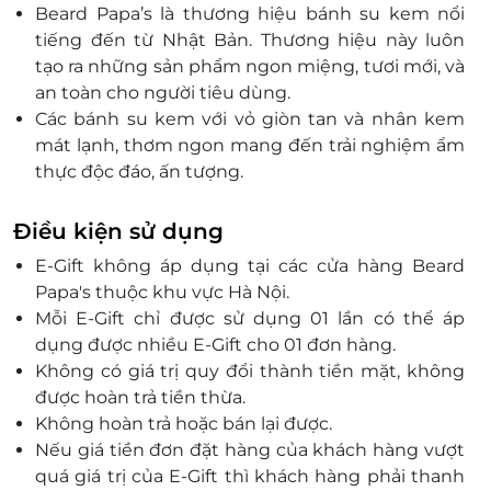
Beard Papa’s là thương hiệu bánh su kem nổi
tiếng đến từ Nhật Bản. Thương hiệu này luôn
tạo ra những sản phẩm ngon miệng, tươi mới, và
an toàn cho người tiêu dùng.
Các bánh su kem với vỏ giòn tan và nhân kem
mát lạnh, thơm ngon mang đến trải nghiệm ẩm
thực độc đáo, ấn tượng.
Beard Papa’s luôn đảm bảo chất lượng và an
toàn thực phẩm tuyệt đối.
Điều kiện sử dụng
E-Gift không áp dụng tại các cửa hàng Beard
Papa's thuộc khu vực Hà Nội.
Mỗi E-Gift chỉ được sử dụng 01 lần có thể áp
dụng được nhiều E-Gift cho 01 đơn hàng.
Không có giá trị quy đổi thành tiền mặt, không
được hoàn trả tiền thừa.
Không hoàn trả hoặc bán lại được.
Nếu giá tiền đơn đặt hàng của khách hàng vượt
quá giá trị của E-Gift thì khách hàng phải thanh