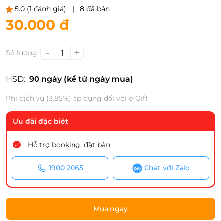
5.0
(1 đánh giá)
|
8 đã bán
30.000 đ
-
+
1
Số lượng
HSD:
90 ngày (kể từ ngày mua)
Phí dịch vụ (3.85%) áp dụng đối với e-Gift
Ưu đãi đặc biệt
Hỗ trợ booking, đặt bàn
1900 2065
Chat với Zalo
Mua ngay