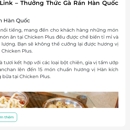
feLink – Thưởng Thức Gà Rán Hàn Quốc
án Hàn Quốc
Đồng Tháp
c nổi tiếng, mang đến cho khách hàng những món
món ăn tại Chicken Plus đều được chế biến tỉ mỉ và
 lượng. Bạn sẽ không thể cưỡng lại được hương vị
nh Hòa, Khánh Hòa
 Chicken Plus.
, Nha Trang, Khánh Hòa
ươi kết hợp với các loại bột chiên, gia vị tẩm ướp
 banchan lên đến 15 món chuẩn hương vị Hàn kích
Vĩnh Hiệp, Nha Trang, Khánh Hòa
bữa tại Chicken Plus.
à Rịa – Vũng Tàu
m thêm
ng Tàu