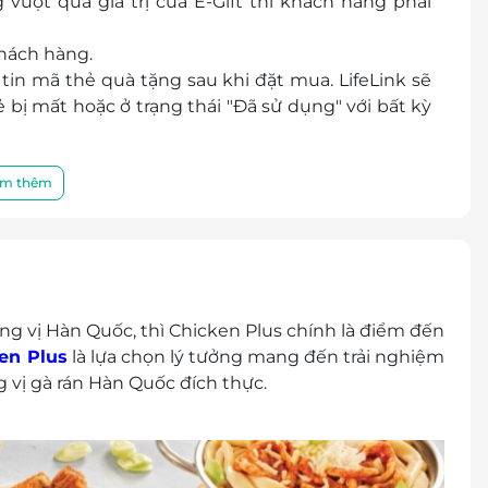
vượt quá giá trị của E-Gift thì khách hàng phải
hách hàng.
in mã thẻ quà tặng sau khi đặt mua. LifeLink sẽ
bị mất hoặc ở trạng thái "Đã sử dụng" với bất kỳ
 chất lượng sản phẩm hoặc dịch vụ được cung cấp
a khách hàng và nhà cung cấp.
m thêm
điều khoản và điều kiện sử dụng mà không thông
 Phước
Quốc Oai, Hà Nội
s/d/1CSgyfm49CNZKSO9l5bqidLetSIsBzGx0/edit?
, Hà Nội
 vị Hàn Quốc, thì Chicken Plus chính là điểm đến
Geleximco Lê Trọng Tấn, Dương nội, Quận Hà Đông, Hà
en Plus
là lựa chọn lý tưởng mang đến trải nghiệm
vị gà rán Hàn Quốc đích thực.
uận Đống Đa, Hà Nội