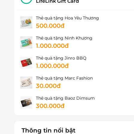
LifeLink Gift Card
431 Vườn Lài, P. Phú.Thọ, Quận Tân Phú, Hồ Chí M
226 Nguyễn Tri Phương, P. 4, Quận 10, Hồ Chí Min
Thẻ quà tặng Hoa Yêu Thương
S6.05, Vinhomes Grand Park, Quận 9, Hồ Chí Minh
500.000đ
241 Tôn Đản, Phường 15, Quận 4, Hồ Chí Minh
356 đường 30/4, P.Chánh Nghĩa, Thủ Dầu Một, Bì
Thẻ quà tặng Ninh Khương
39 Nguyễn Thị Thập, P. Tân Phú, Quận 7, Hồ Chí M
1.000.000đ
Ô 23 Lô L67, Đường NE8, Khu phố 3A, P. Thới Hoà
Thẻ quà tặng Jinro BBQ
105 Quách Điêu, xã Vĩnh Lộc A, huyện Bình Chánh
1.000.000đ
850 Sư Vạn Hạnh, Quận 10, Hồ Chí Minh
627A Nguyễn Văn Quá, P. Đông Hưng Thuận, Quận 
Thẻ quà tặng Marc Fashion
30.000đ
1663 Huỳnh Tấn Phát, P. Phú Mỹ, Quận 7, Hồ Chí 
Số 7, đường số 1, Trung tâm hội nghị, khu phố 2,
Thẻ quà tặng Baoz Dimsum
30/24 Tô Ký, Xã Thới Tam Thôn, Huyện Hóc Môn, H
300.000đ
40c Nguyễn Văn Đậu, P. 5, Quận Phú Nhuận, Hồ C
89 Lê Đức Thọ, Phường 7, Quận Gò Vấp, Hồ Chí M
442 Đ. Tỉnh Lộ 15, xã Phú Hoà Đông, Hồ Chí Minh.
Thông tin nổi bật
270 Thích Quảng Đức, P. Phú Cường, Thủ Dầu Mộ