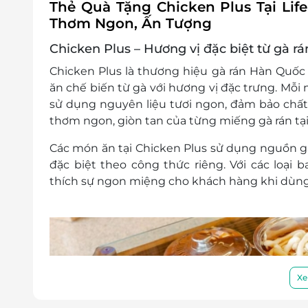
Thẻ Quà Tặng Chicken Plus Tại Li
Quảng trường Đắk Mil, Huyện Đắk Mil, Đắk Nông
Thơm Ngon, Ấn Tượng
Đồng Tháp
Chicken Plus – Hương vị đặc biệt từ gà r
365 Đường Gò Tháp, Khóm 1, Mỹ An, Tháp Mười, 
Chicken Plus là thương hiệu gà rán Hàn Quố
152 Hùng Vương, P.2, Cao Lãnh, Đồng Tháp
ăn chế biến từ gà với hương vị đặc trưng. Mỗi 
Khánh Hòa
sử dụng nguyên liệu tươi ngon, đảm bảo chất
81 Sông Cạn Tổ dân phố 6, Phường Ninh Hiệp, Ni
thơm ngon, giòn tan của từng miếng gà rán tại
Căn hộ 5F CT3 đường Tố Hữu, KĐT VCN Phước Hải
Các món ăn tại Chicken Plus sử dụng nguồn gà t
179 Lê Duẩn, Phường Cam Ranh, Khánh Hòa
đặc biệt theo công thức riêng. Với các loại
Căn 7F đường 19/5, CT2 KDT Vĩnh Điềm Trung, Xã 
thích sự ngon miệng cho khách hàng khi dùng 
Hà Tĩnh
Số 19 Phan Đình Giót, Phường Nam Hà, Hà Tĩnh
Bà Rịa Vũng Tàu
334 đường 27/4, thị trấn Phước Bửu, Xuyên Mộc, B
Xe
Đường Hùng Vương, Phường Phú Mỹ, Bà Rịa – Vũ