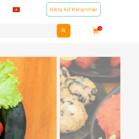
Đăng ký
/
Đăng nhập
0