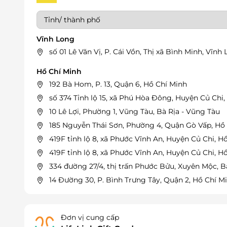
Vĩnh Long
số 01 Lê Văn Vị, P. Cái Vồn, Thị xã Bình Minh, Vĩnh
Hồ Chí Minh
192 Bà Hom, P. 13, Quận 6, Hồ Chí Minh
số 374 Tỉnh lộ 15, xã Phú Hòa Đông, Huyện Củ Chi
10 Lê Lợi, Phường 1, Vũng Tàu, Bà Rịa - Vũng Tàu
185 Nguyễn Thái Sơn, Phường 4, Quận Gò Vấp, Hồ
419F tỉnh lộ 8, xã Phước Vĩnh An, Huyện Củ Chi, H
419F tỉnh lộ 8, xã Phước Vĩnh An, Huyện Củ Chi, H
334 đường 27/4, thị trấn Phước Bửu, Xuyên Mộc, B
14 Đường 30, P. Bình Trưng Tây, Quận 2, Hồ Chí M
33 Trần Hưng Đạo, P. Tân Thành, Quận Tân Phú, H
41/1 Tuyến 5 Bà Điểm, Ấp Tây Lân, Xã Bà Điểm, H
Đơn vị cung cấp
261 Nguyễn Văn Khối, P. 8, Quận Gò Vấp, Hồ Chí M