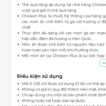
Thẻ quà tặng áp dụng tại nhà hàng Chicken 
9 Phạm Phú Thứ, P. 11, Quận Tân Bình, Hồ Chí Min
vượt quá giá trị thẻ quà tặng.
47 Đường số 17, P. Linh Chiểu, Thủ Đức, Hồ Chí Mi
Chicken Plus là chuỗi hệ thống cửa hàng 
43 Nguyễn Gia Trí, P. 25, Quận Bình Thạnh, Hồ Ch
các món ăn chế biến từ gà với hương vị đặ
135 Bình Thới, P. 11, Quận 11, Hồ Chí Minh
nhất
380 Lê Văn Lương, xã Phước Kiểng, Huyện Nhà Bè
Thực đơn đa dạng với các món gà rán mang
hấp dẫn, đậm đà hương vị Hàn Quốc.
Lâm Đồng
Món ăn được chế biến từ nguyên liệu tươi
14 Nguyễn Công Trứ, Thành phố Bảo Lộc, Lâm Đồ
hoàn toàn yên tâm mỗi khi thưởng thức.
52 Bà Triệu, P. 4, Thành phố Đà Lạt, Lâm Đồng
Mỗi món ăn tại Chicken Plus là sự kết hợp
bữa ăn tuyệt vời cho khách hàng.
Đà Nẵng
Xe
291 Trần Đại Nghĩa, P. Hòa Hải, Quận Ngũ Hành S
291 Trần Đại Nghĩa, P. Hòa Hải, Quận Ngũ Hành S
Điều kiện sử dụng
70 Xô Viết Nghệ Tĩnh, P. Hoà Cường Nam, Quận H
Mỗi E-Gift chỉ được sử dụng 01 lần có thể á
163 Nguyễn Văn Linh, P.Thạc Gián, Quận Thanh K
Không có giá trị quy đổi thành tiền mặt, khô
77 Nguyễn Nhàn, P Hòa Thọ Đông, Quận Cẩm Lệ,
Chỉ áp dụng cho một số sản phẩm nhất định
Số 4 Ngô Thì Nhậm, Phường Hòa Hương, Tam Kỳ
Không hoàn trả hoặc bán lại được.