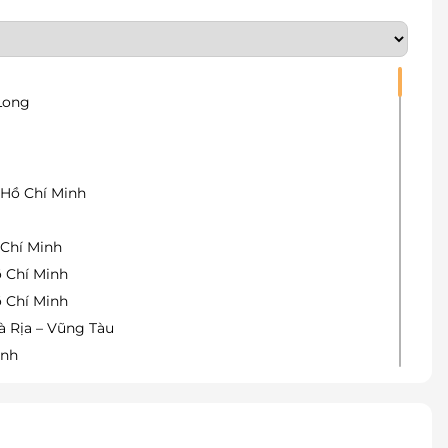
 Long
, Hồ Chí Minh
 Chí Minh
ồ Chí Minh
ồ Chí Minh
à Rịa – Vũng Tàu
inh
ồ Chí Minh
uyện Hóc Môn, Hồ Chí Minh
inh