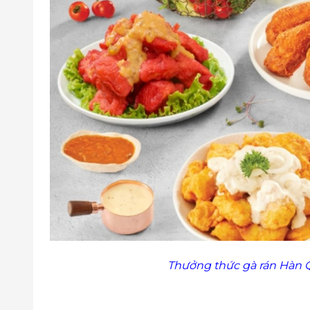
Số 124 tổ 15 khu 5B Quang Trung, Uông Bí, Quảng
55 Võ Nguyên Giáp, P. Hồng Hải, Hạ Long, Quảng
Bình Dương
Số 1 Cao Bá Quát, Khu phố Đông Tân, P. Dĩ An, D
772 Nguyễn Chí Thanh, Phường Hiệp An, Thủ Dầu
230 Huỳnh Văn Lũy, P. Phú Lợi, Thủ Dầu Một, Bìn
Long An
38 DT825 Thị trấn Hậu Nghĩa, Huyện Đức Hòa, Lo
Số 720 DT824 Ấp Mới 2, Mỹ Hạnh Nam, Huyện Đức
385E, ĐT 824, Khu phố 5, Thị trấn Đức Hoà, Huyệ
Số nhà 751 Đường tỉnh lộ 10, ấp Bình Tiền 1 , xã 
Quảng Trị
69 Hai Bà Trưng, P. 1, Thị Xã Quảng Trị, Quảng Trị
Thưởng thức gà rán Hàn Qu
Số 5 Lê Duẩn, P. 2, Thành phố Đông Hà, Quảng Trị
Số 5 Lê Duẩn, P. 2, Thành phố Đông Hà, Quảng Trị
32 Nguyễn Tất Thành, xã Lệ Thuỷ, Quảng Trị