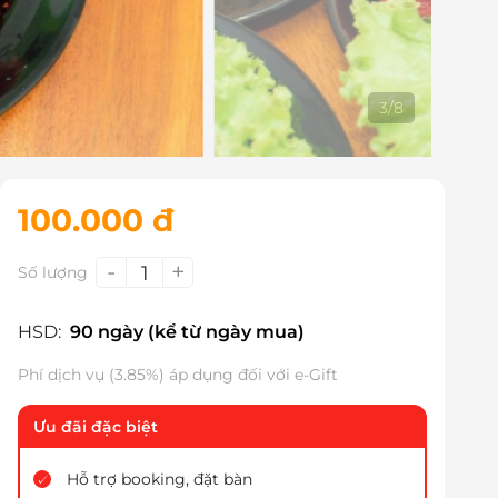
3
/
8
100.000 đ
-
+
1
Số lượng
HSD:
90 ngày (kể từ ngày mua)
Phí dịch vụ (3.85%) áp dụng đối với e-Gift
Ưu đãi đặc biệt
Hỗ trợ booking, đặt bàn