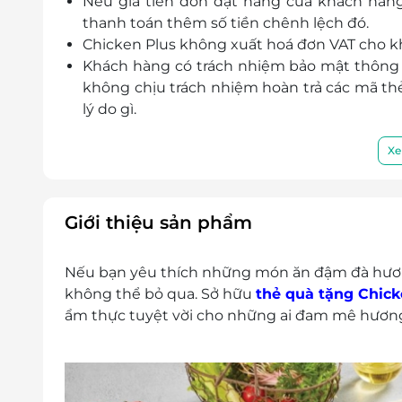
Nếu giá tiền đơn đặt hàng của khách hàng 
Quảng Ngãi
thanh toán thêm số tiền chênh lệch đó.
196a Phan Đình Phùng, Chánh Lộ, Quảng Ngãi
Chicken Plus không xuất hoá đơn VAT cho k
Khách hàng có trách nhiệm bảo mật thông t
Bắc Ninh
không chịu trách nhiệm hoàn trả các mã thẻ 
Khu đô thị mới phía Nam, xã Hiệp Hoà, Bắc Ninh
lý do gì.
Đường Âu Cơ, Thị trấn Hồ, Thuận Thành, Bắc Ninh
LifeLink sẽ không chịu trách nhiệm đối với
cũng như đối với các tranh chấp về sau giữ
Xe
Bình Phước
LifeLink có quyền sửa chữa hoặc thay đổi 
KP Bình Giang 1, P. Sơn Giang, Phước Long, Bình
báo trước.
Hà Nội
Địa điểm sử dụng:
Giới thiệu sản phẩm
Xóm Đồng Mạc, Thôn Đa Phúc, Xã Sài Sơn, Huyện 
https://docs.google.com/spreadsheet
Số 114 Chùa Láng, P. Láng Thượng, Quận Đống Đa
gid=648444627#gid=648444627
Nếu bạn yêu thích những món ăn đậm đà hương
Chân chung cư ICID Complex, Cổng số 1, Khu C, 
không thể bỏ qua. Sở hữu
thẻ quà tặng Chick
Nội
ẩm thực tuyệt vời cho những ai đam mê hương 
212 Nguyễn Lương Bằng, Phường Quang Trung, Q
27 Bạch Mai, Quận Hai Bà Trưng, Hà Nội
Quảng Ninh