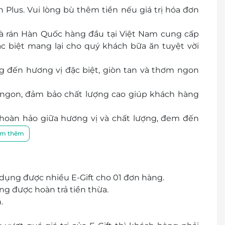
Plus. Vui lòng bù thêm tiền nếu giá trị hóa đơn
h
nh
gà rán Hàn Quốc hàng đầu tại Việt Nam cung cấp
í Minh
c biệt mang lại cho quý khách bữa ăn tuyệt vời
, Hồ Chí Minh
 đến hương vị đặc biệt, giòn tan và thơm ngon
 ngon, đảm bảo chất lượng cao giúp khách hàng
ng
 hoàn hảo giữa hương vị và chất lượng, đem đến
m thêm
ơn, Đà Nẵng
ơn, Đà Nẵng
ải Châu, Đà Nẵng
p dụng được nhiều E-Gift cho 01 đơn hàng.
hê, Đà Nẵng
ng được hoàn trả tiền thừa.
 Đà Nẵng
.
, Quảng Nam