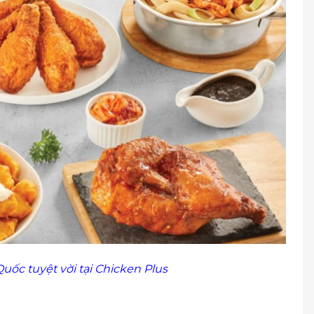
 Ninh
 Ninh
ĩ An, Bình Dương
 Một, Bình Dương
h Dương
ng An
 Hòa, Long An
n Đức Hoà, Long An
Đức Hoà Hạ , Huyện Đức Hoà, Long An
ốc tuyệt vời tại Chicken Plus