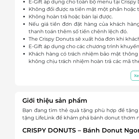
E-Gift áp dụng cho toàn bộ menu tại Crispy
Không đổi được ra tiền mặt một phần hoặc t
Không hoàn trả hoặc bán lại được.
Nếu giá tiền đơn đặt hàng của khách hàng 
thanh toán thêm số tiền chênh lệch đó.
The Crispy Donuts sẽ xuất hóa đơn khi khác
E-Gift áp dụng cho các chương trình khuyến
Khách hàng có trách nhiệm bảo mật thông t
không chịu trách nhiệm hoàn trả các mã thẻ 
lý do gì.
LifeLink không chịu trách nhiệm đối với 
Xe
đối với các tranh chấp về sau giữa khách hà
LifeLink có quyền sửa chữa hoặc thay đổi 
báo trước.
Giới thiệu sản phẩm
Bạn đang tìm
thẻ quà tặng
phù hợp để tặng
tặng LifeLink để khám phá bánh donut thơm 
CRISPY DONUTS – Bánh Donut Ngon