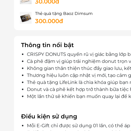
30.000đ
Thẻ quà tặng Baoz Dimsum
300.000đ
Thông tin nổi bật
CRISPY DONUTS quyến rũ vị giác bằng lớp
Cà phê đậm vị giúp trải nghiệm donut trọn 
Không gian thân thiện thúc đẩy giao lưu, kết
Thương hiệu luôn cập nhật vị mới, tạo cảm gi
Thẻ quà tặng LifeLink là chìa khóa giúp bạ
Donut và cà phê kết hợp trở thành bữa tiệc
Một lần thử sẽ khiến bạn muốn quay lại để
Điều kiện sử dụng
Mỗi E-Gift chỉ được sử dụng 01 lần, có thể 