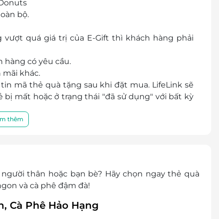
 Donuts
oàn bộ.
vượt quá giá trị của E-Gift thì khách hàng phải
h hàng có yêu cầu.
 mãi khác.
in mã thẻ quà tặng sau khi đặt mua. LifeLink sẽ
bị mất hoặc ở trạng thái "đã sử dụng" với bất kỳ
chất lượng của sản phẩm được cung cấp cũng như
m thêm
ng và nhà cung cấp.
điều khoản và điều kiện sử dụng mà không thông
 người thân hoặc bạn bè? Hãy chọn ngay thẻ quà
ngon và cà phê đậm đà!
, Cà Phê Hảo Hạng