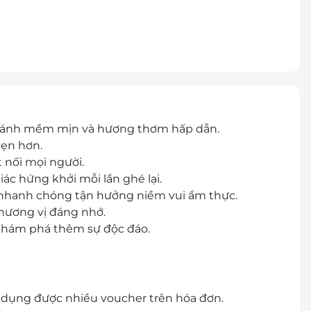
 bánh mềm mịn và hương thơm hấp dẫn.
vẹn hơn.
 nối mọi người.
ác hứng khởi mỗi lần ghé lại.
n nhanh chóng tận hưởng niềm vui ẩm thực.
 hương vị đáng nhớ.
 khám phá thêm sự độc đáo.
áp dụng được nhiều voucher trên hóa đơn.