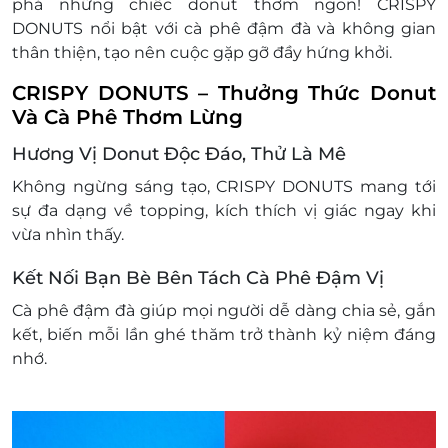
phá những chiếc donut thơm ngon! CRISPY
LifeLink không chịu trách nhiệm đối với chất
DONUTS nổi bật với cà phê đậm đà và không gian
lượng của sản phẩm được cung cấp cũng như
thân thiện, tạo nên cuộc gặp gỡ đầy hứng khởi.
đối với các tranh chấp về sau giữa khách hàng và
nhà cung cấp.
CRISPY DONUTS – Thưởng Thức Donut
LifeLink có quyền sửa chữa hoặc thay đổi điều
Và Cà Phê Thơm Lừng
khoản và điều kiện sử dụng mà không thông
Hương Vị Donut Độc Đáo, Thử Là Mê
báo trước.
Không ngừng sáng tạo, CRISPY DONUTS mang tới
sự đa dạng về topping, kích thích vị giác ngay khi
vừa nhìn thấy.
Kết Nối Bạn Bè Bên Tách Cà Phê Đậm Vị
Cà phê đậm đà giúp mọi người dễ dàng chia sẻ, gắn
kết, biến mỗi lần ghé thăm trở thành kỷ niệm đáng
nhớ.