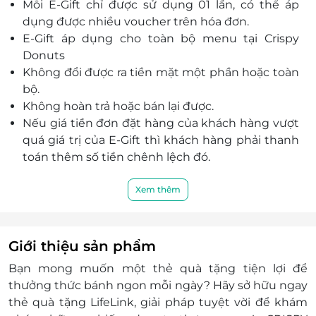
Mỗi E-Gift chỉ được sử dụng 01 lần, có thể áp
dụng được nhiều voucher trên hóa đơn.
E-Gift áp dụng cho toàn bộ menu tại Crispy
Donuts
Không đổi được ra tiền mặt một phần hoặc toàn
bộ.
Không hoàn trả hoặc bán lại được.
Nếu giá tiền đơn đặt hàng của khách hàng vượt
quá giá trị của E-Gift thì khách hàng phải thanh
toán thêm số tiền chênh lệch đó.
The Crispy Donuts sẽ xuất hóa đơn khi khách
hàng có yêu cầu.
Xem thêm
E-Gift áp dụng cho các chương trình khuyến mãi
khác.
Khách hàng có trách nhiệm bảo mật thông tin
Giới thiệu sản phẩm
mã thẻ quà tặng sau khi đặt mua. LifeLink sẽ
Bạn mong muốn một
thẻ quà tặng
tiện lợi để
không chịu trách nhiệm hoàn trả các mã thẻ bị
thưởng thức bánh ngon mỗi ngày? Hãy sở hữu ngay
mất hoặc ở trạng thái "đã sử dụng" với bất kỳ lý
thẻ quà tặng LifeLink, giải pháp tuyệt vời để khám
do gì.