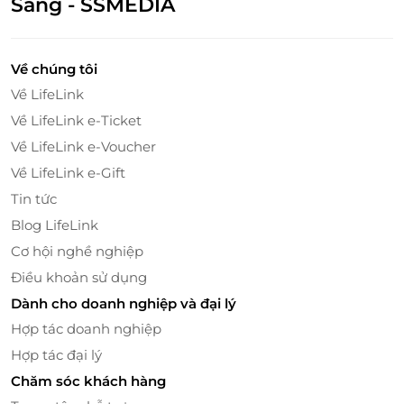
Sáng - SSMEDIA
Về chúng tôi
Về LifeLink
Về LifeLink e-Ticket
Về LifeLink e-Voucher
Về LifeLink e-Gift
Tin tức
LifeLink - Nơi cung cấp thẻ quà tặng uy
Blog LifeLink
tín
Cơ hội nghề nghiệp
LifeLink là nền tảng cung cấp các dịch vụ thẻ quà
Điều khoản sử dụng
tặng uy tín, nổi bật với các sản phẩm quà tặng từ
Dành cho doanh nghiệp và đại lý
nhiều thương hiệu nổi tiếng. Với LifeLink, khách
Hợp tác doanh nghiệp
hàng có thể dễ dàng tìm thấy những món quà ý
nghĩa, từ thẻ quà tặng thời trang, điện tử đến các
Hợp tác đại lý
dịch vụ tiện ích khác. Thẻ quà tặng Dottie trên
Chăm sóc khách hàng
LifeLink mang đến cho bạn sự linh hoạt trong việc