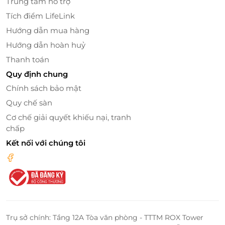
Trung tâm hỗ trợ
lựa chọn sản phẩm yêu thích từ thương hiệu này mà
Tích điểm LifeLink
không cần phải đến trực tiếp cửa hàng.
Hướng dẫn mua hàng
Hướng dẫn hoàn huỷ
Thanh toán
Quy định chung
Chính sách bảo mật
Quy chế sàn
Cơ chế giải quyết khiếu nại, tranh
chấp
Kết nối với chúng tôi
Dottie là lựa chọn hoàn hảo cho những ai yêu thích sự phong
cách và tinh tế trong từng bộ trang phục.
Với thẻ quà tặng Dottie từ
LifeLink
, bạn không chỉ
nhận được những ưu đãi hấp dẫn mà còn có cơ hội
Trụ sở chính: Tầng 12A Tòa văn phòng - TTTM ROX Tower
trải nghiệm dịch vụ mua sắm online tiện lợi và