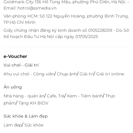
Goldmark City 136 Hồ Tùng Mậu, phường Phú Diễn, Hà Nội. –
nhanh chóng. Đừng bỏ lỡ cơ hội sở hữu thẻ quà
Email: hotro@ssmedia.vn
tặng Dottie để dễ dàng lựa chọn những sản phẩm
Văn phòng HCM: Số 122 Nguyễn Hoàng, phường Bình Trưng,
thời trang yêu thích!
TP.Hồ Chí Minh
Giấy chứng nhận đăng ký kinh doanh số 0105228259 - Do Sở
Kế hoạch Đầu Tư Hà Nội cấp ngày 07/05/2025
LifeLink
e-Voucher
Vui chơi - Giải trí
/
/
/
Khu vui chơi - Công viên
Chụp ảnh
Giải trí
Giải trí online
Ăn uống
/
/
/
Nhà hàng - quán ăn
Cafe, Trà
Kem - Tiệm bánh
Thực
/
phẩm
Tặng KH BIDV
Sức khỏe & Làm đẹp
/
Làm đẹp
Sức khỏe