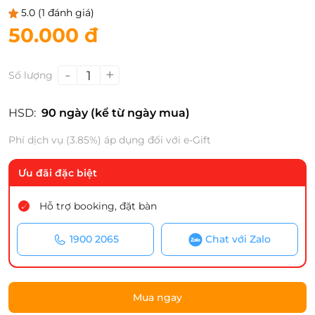
5.0
(1 đánh giá)
50.000 đ
-
+
1
Số lượng
HSD:
90 ngày (kể từ ngày mua)
Phí dịch vụ (3.85%) áp dụng đối với e-Gift
Ưu đãi đặc biệt
Hỗ trợ booking, đặt bàn
1900 2065
Chat với Zalo
Mua ngay