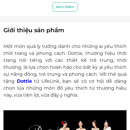
Không chấp nhận mã E-Gift quá hạn sử dụng,
trạng thái đã sử dụng.
Xem thêm
E-Gift không hoàn trả hoặc bán lại được.
Nếu giá trị đơn hàng của khách hàng vượt quá
giá trị của E-Gift thì khách hàng phải thanh toán
Giới thiệu sản phẩm
thêm khoản chênh lệch đó.
Khách hàng có trách nhiệm bảo mật thông tin
Một món quà lý tưởng dành cho những ai yêu thích
mã thẻ quà tặng sau khi đặt mua. LifeLink sẽ
thời trang và phong cách. Dottie, thương hiệu thời
không chịu trách nhiệm hoàn trả các mã thẻ bị
trang nổi tiếng với các thiết kế trẻ trung, thời
mất hoặc ở trạng thái "Đã sử dụng" với bất kỳ lý
thượng, là lựa chọn hoàn hảo cho bất kỳ ai yêu thích
do gì.
sự năng động, trẻ trung và phong cách. Với thẻ quà
LifeLink sẽ không chịu trách nhiệm đối với chất
tặng
Dottie
từ LifeLink, bạn sẽ có cơ hội dễ dàng
lượng sản phẩm hoặc dịch vụ được cung cấp
chọn lựa những món đồ yêu thích từ thương hiệu
cũng như đối với các tranh chấp về sau giữa
này, vừa tiện lợi, vừa đầy ý nghĩa.
khách hàng và nhà cung cấp.
LifeLink có quyền sửa chữa hoặc thay đổi điều
khoản và điều kiện sử dụng mà không thông
báo trước.