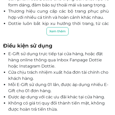
form dáng, đảm bảo sự thoải mái và sang trọng.
Thương hiệu cung cấp các bộ trang phục phù
hợp với nhiều cá tính và hoàn cảnh khác nhau.
Dottie luôn bắt kịp xu hướng thời trang, từ các
set đồ công sở thanh lịch đến trang phục dạo
Xem thêm
phố năng động.
Với hơn 14 cửa hàng trên toàn quốc, Dottie là
Điều kiện sử dụng
điểm đến lý tưởng cho tín đồ yêu thích thời
E-Gift sử dụng trực tiếp tại cửa hàng, hoặc đặt
trang trẻ trung.
hàng online thông qua Inbox Fanpage Dottie
Thẻ quà tặng LifeLink giúp bạn dễ dàng sở hữu
hoặc Instagram Dottie.
những món đồ ưa thích tại Dottie với nhiều ưu
Cửa chịu trách nhiệm xuất hóa đơn tài chính cho
đãi hấp dẫn.
khách hàng.
Dottie là lựa chọn hoàn hảo cho những ai yêu
Mỗi E-Gift sử dụng 01 lần, được áp dụng nhiều E-
thích sự phong cách và tinh tế trong từng bộ
Gift cho 01 đơn hàng.
trang phục.
Được áp dụng với các ưu đãi khác tại cửa hàng.
Không có giá trị quy đổi thành tiền mặt, không
được hoàn trả tiền thừa.