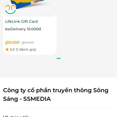
Hãy nhanh tay sở hữu thẻ quà tặng LifeLink để trải
nghiệm tiện ích hiện đại từ GrabGifts. Đây là món
quà lý tưởng cho mọi dịp, thể hiện sự quan tâm và
LifeLink Gift Card
mang lại giá trị sử dụng cao.
beDelivery 10.000đ
đ
10.000
đ
10.000
5.0
(1 đánh giá)
Công ty cổ phần truyền thông Sông
Sáng - SSMEDIA
Thẻ quà tặng
LifeLink
– Gắn kết yêu thương cùng
GrabGifts đa tiện ích!