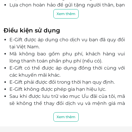
Lựa chọn hoàn hảo để gửi tặng người thân, bạn
bè hoặc đồng nghiệp trong các dịp đặc biệt.
Xem thêm
Quà tặng thể hiện sự quan tâm thiết thực, phù
hợp với nhiều đối tượng sử dụng.
Điều kiện sử dụng
Mang đến trải nghiệm tiện ích và hiện đại trong
E-Gift được áp dụng cho dịch vụ bạn đã quy đổi
thời đại số.
tại Việt Nam.
Mã không bao gồm phụ phí, khách hàng vui
lòng thanh toán phần phụ phí (nếu có).
E-Gift có thể được áp dụng đồng thời cùng với
các khuyến mãi khác.
E-Gift phải được đổi trong thời hạn quy định.
E-Gift không được phép gia hạn hiệu lực.
Sau khi được lưu trữ vào mục Ưu đãi của tôi, mã
sẽ không thể thay đổi dịch vụ và mệnh giá mà
bạn đã chọn.
Mã điện tử không được quy đổi thành tiền mặt
Xem thêm
hoặc các hình thức thanh toán khác.
Mã chỉ áp dụng với phiên bản app mới nhất.