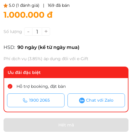
5.0
(1 đánh giá)
|
169 đã bán
1.000.000 đ
-
+
1
Số lượng
HSD:
90 ngày (kể từ ngày mua)
Phí dịch vụ (3.85%) áp dụng đối với e-Gift
Ưu đãi đặc biệt
Hỗ trợ booking, đặt bàn
1900 2065
Chat với Zalo
Hết mã