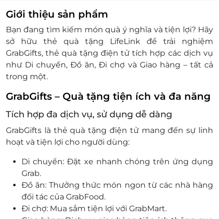
Mã điện tử chưa sử dụng và hết hạn sẽ được hủy
Giới thiệu sản phẩm
bỏ.
Bạn đang tìm kiếm món quà ý nghĩa và tiện lợi? Hãy
Grab có quyền thay đổi và sửa đổi các điều
sở hữu thẻ quà tặng LifeLink để trải nghiệm
khoản và điều kiện này bất cứ lúc nào mà không
GrabGifts, thẻ quà tặng điện tử tích hợp các dịch vụ
cần thông báo trước.
như Di chuyển, Đồ ăn, Đi chợ và Giao hàng – tất cả
Hướng dẫn sử dụng:
trong một.
Bước 1: Mở app Grab của khách hàng, chọn
phần Quà tặng
GrabGifts – Quà tặng tiện ích và đa năng
Bước 2: Chọn Icon Quà tặng ở góc trên bên
Tích hợp đa dịch vụ, sử dụng dễ dàng
phải màn hình
Bước 3: Nhập mã Grab vào ô Gift code và
GrabGifts là thẻ quà tặng điện tử mang đến sự linh
chọn dịch vụ.
hoạt và tiện lợi cho người dùng:
Nếu bạn gặp vấn đề khi sử dụng mã điện tử, vui
Di chuyển: Đặt xe nhanh chóng trên ứng dụng
lòng liên hệ chúng tôi tại:
Grab.
Website Grab:
Đồ ăn: Thưởng thức món ngon từ các nhà hàng
https://help.grab.com/passenger/vi-vn/
đối tác của GrabFood.
Ứng dụng Grab: Chọn Tài khoản -> chọn Trợ
Đi chợ: Mua sắm tiện lợi với GrabMart.
giúp trên Ứng dụng Grab