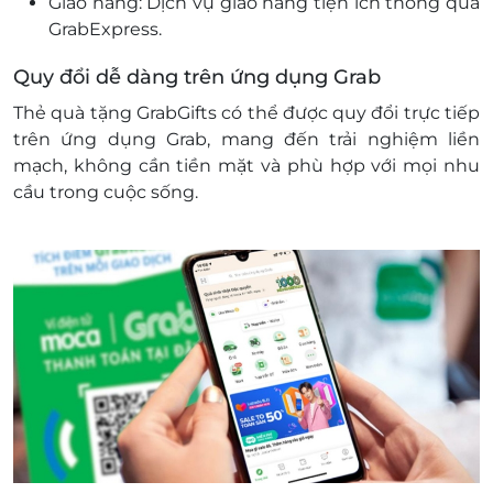
Giao hàng: Dịch vụ giao hàng tiện ích thông qua
LifeLink sẽ không chịu trách nhiệm đối với chất
GrabExpress.
lượng sản phẩm hoặc dịch vụ được cung cấp
cũng như đối với các tranh chấp về sau giữa
Quy đổi dễ dàng trên ứng dụng Grab
khách hàng và nhà cung cấp.
Thẻ quà tặng GrabGifts có thể được quy đổi trực tiếp
Hotline hỗ trợ: 1900 2065 -
trên ứng dụng Grab, mang đến trải nghiệm liền
mạch, không cần tiền mặt và phù hợp với mọi nhu
cầu trong cuộc sống.