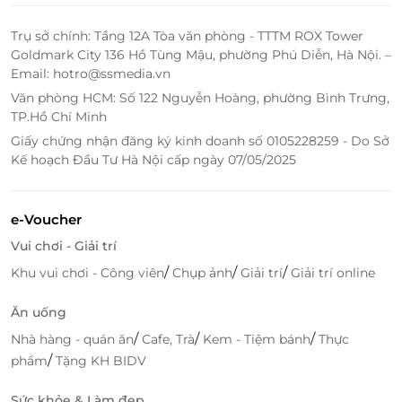
243 Tân Hòa Đông, P. 14, Quận 6, Hồ Chí Minh
Trụ sở chính: Tầng 12A Tòa văn phòng - TTTM ROX Tower
Số 62 Hai Bà Trưng, Phường Bến Nghé, Quận 1, Hồ
Goldmark City 136 Hồ Tùng Mậu, phường Phú Diễn, Hà Nội. –
Chí Minh
Email: hotro@ssmedia.vn
Số 114 Hồ Tùng Mậu, Phường Bến Nghé, Quận 1, Hồ
Văn phòng HCM: Số 122 Nguyễn Hoàng, phường Bình Trưng,
Chí Minh
TP.Hồ Chí Minh
Số 125 – 165 Đường số 17, Khu phố 3, Phường Tân
Giấy chứng nhận đăng ký kinh doanh số 0105228259 - Do Sở
Quy, Quận 7, Hồ Chí Minh
Kế hoạch Đầu Tư Hà Nội cấp ngày 07/05/2025
52 Trương Phước Phan, P. Bình Trị Đông, Quận Bình
Tân, Hồ Chí Minh
Tầng 1 và Tầng 2 (một phần) Số 217A Nguyễn Văn Cừ,
e-Voucher
Phường 04, Quận 5, Hồ Chí Minh
Vui chơi - Giải trí
A1SH04, số 2 Tôn Đức Thắng, P. Bến Nghé, Quận 1,
Hồ Chí Minh
/
/
/
Khu vui chơi - Công viên
Chụp ảnh
Giải trí
Giải trí online
447 Tô Hiến Thành, Phường 14, Quận 10, Hồ Chí Minh
Ăn uống
Số 210 Nguyễn Thị Định, KP. 3, Phường Bình Trưng
/
/
/
Tây, Quận 2, Hồ Chí Minh
Nhà hàng - quán ăn
Cafe, Trà
Kem - Tiệm bánh
Thực
/
phẩm
Tặng KH BIDV
B01-03, Tầng 1, Block B, Chung cư Hoàng Anh Thanh
Bình, P. Tân Hưng, Quận 7, Hồ Chí Minh
Sức khỏe & Làm đẹp