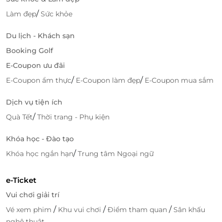
Số 01 Hoàng Dư Khương, Phường 12, Quận 10, Hồ Chí
Minh
/
Làm đẹp
Sức khỏe
39 Nguyễn Thị Minh Khai, P. Bến Nghé, Quận 1, Hồ
Du lịch - Khách sạn
Chí Minh
260A Nguyễn Thái Bình, P. 12, Quận Tân Bình, Hồ Chí
Booking Golf
Minh
E-Coupon ưu đãi
Cộng Hoà Garden, Số 20, Đường Cộng Hòa, P. 12 ,
/
/
E-Coupon ẩm thực
E-Coupon làm đẹp
E-Coupon mua sắm
Quận Tân Bình, Hồ Chí Minh
Tầng 1, 285 Cách Mạng Tháng Tám, Quận 10, Hồ Chí
Dịch vụ tiện ích
Minh
/
Quà Tết
Thời trang - Phụ kiện
Số 113 Tam Hà, Khu phố 4, Phường Tam Phú, Thủ
Đức, Hồ Chí Minh
Khóa học - Đào tạo
Tầng 1 (tầng trệt), Số 52 Hồ Thị Tư, khu phố 2, P. Hiệp
/
Khóa học ngắn hạn
Trung tâm Ngoại ngữ
Phú, Thủ Đức, Hồ Chí Minh
Số 150 Nguyễn Văn Thương (D1), P. 25, Quận Bình
Thạnh, Hồ Chí Minh
e-Ticket
Số 79 Hồ Văn Long, Phường Tân Tạo, Quận Bình Tân,
Vui chơi giải trí
Hồ Chí Minh
/
/
/
Vé xem phim
Khu vui chơi
Điểm tham quan
Sân khấu
Số 363 Lê Thị Riêng, P. Thới An, Quận 12, Hồ Chí Minh
nghệ thuật