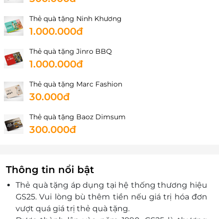
Thanh Xuân Bắc, Quận Thanh Xuân, Hà Nội
Thẻ quà tặng Ninh Khương
Hồ Chí Minh
1.000.000đ
Số 511 Huỳnh Văn Bánh, P. 14, Quận Phú Nhuận, Hồ
Chí Minh
Thẻ quà tặng Jinro BBQ
Số 81 Thành Thái, Phường 14, Quận 10, Hồ Chí Minh
1.000.000đ
Số 72A- 74/2 đường 79, Khu phố 1, P. Tân Quy, Quận
Thẻ quà tặng Marc Fashion
7, Hồ Chí Minh
30.000đ
Số 130 Nguyễn Đình Chiểu, P. 6, Quận 3, Hồ Chí Minh
A01.05 Tòa nhà Aspen, dự án getway, 177 Xa lộ Hà
Thẻ quà tặng Baoz Dimsum
Nội, Phường Thảo Điền, Quận 2, Hồ Chí Minh
300.000đ
SH4 (Số nhà 0.16) Sai Gon Avenue, đường số 11, khu
phố 4, Phường Tam Bình, Thủ Đức, Hồ Chí Minh
Khu dân cư và Công viên Phước Thiện, Số 512
Thông tin nổi bật
Nguyễn Xiển, KP. Long Hòa, Phường Long Thạnh Mỹ,
Thủ Đức, Hồ Chí Minh
Thẻ quà tặng áp dụng tại hệ thống thương hiệu
Căn A01.02 và căn A02.02, Lô 1-16 Dự án The
GS25. Vui lòng bù thêm tiền nếu giá trị hóa đơn
Metropole, Khu chức năng số 1, KĐTM Thủ Thiêm,
vượt quá giá trị thẻ quà tặng.
Phường Thủ Thiêm, Thủ Đức, Hồ Chí Minh