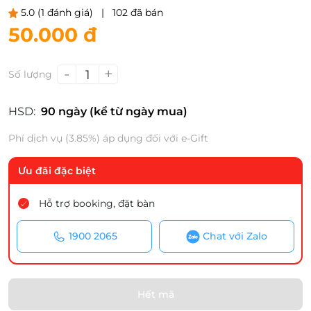
5.0
(1 đánh giá)
|
102 đã bán
50.000 đ
-
+
1
Số lượng
HSD:
90 ngày (kể từ ngày mua)
Phí dịch vụ (3.85%) áp dụng đối với e-Gift
Ưu đãi đặc biệt
Hỗ trợ booking, đặt bàn
1900 2065
Chat với Zalo
Hết mã