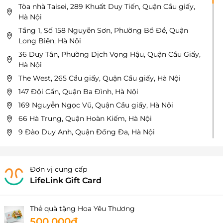
Tòa nhà Taisei, 289 Khuất Duy Tiến, Quận Cầu giấy,
Hà Nội
Tầng 1, Số 158 Nguyễn Sơn, Phường Bồ Đề, Quận
Long Biên, Hà Nội
36 Duy Tân, Phường Dịch Vọng Hậu, Quận Cầu Giấy,
Hà Nội
The West, 265 Cầu giấy, Quận Cầu giấy, Hà Nội
147 Đội Cấn, Quận Ba Đình, Hà Nội
169 Nguyễn Ngọc Vũ, Quận Cầu giấy, Hà Nội
66 Hà Trung, Quận Hoàn Kiếm, Hà Nội
9 Đào Duy Anh, Quận Đống Đa, Hà Nội
Tầng 1-2, LK56, Khu nhà ở Bắc Hà, Phố Nguyễn Văn
Lộc, Phường Mộ Lao, Quận Hà Đông, Hà Nội
34 Nguyễn Hữu Huân, Quận Hoàn Kiếm, Hà Nội
Đơn vị cung cấp
LifeLink Gift Card
Ô 101A, Tầng 1, Tòa nhà Mipec Tower, Số 229 Tây Sơn,
Phường Khương Thượng, Quận Đống Đa, Hà Nội
12 Hàng Dầu, Quận Hoàn Kiếm, Hà Nội
Thẻ quà tặng Hoa Yêu Thương
Tầng 1-2-3, B10 PANDORA, Số 53 Triều Khúc, Phường
500.000đ