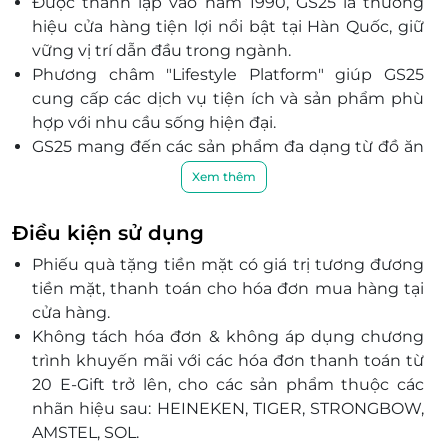
Được thành lập vào năm 1990, GS25 là thương
34-35 Bến Vân Đồn, Phường 12, Quận 4, Hồ Chí Minh
hiệu cửa hàng tiện lợi nổi bật tại Hàn Quốc, giữ
Số 449E Lê Văn Việt, Khu phố 2, P. Tăng Nhơn Phú ,
vững vị trí dẫn đầu trong ngành.
Thủ Đức, Hồ Chí Minh
Phương châm "Lifestyle Platform" giúp GS25
Căn CR7-TM-A01-001-12B-S12, Tầng 1, Tòa nhà Carillon
cung cấp các dịch vụ tiện ích và sản phẩm phù
7, 33 Lương Minh Nguyệt, P. Tân Thới Hòa, Quận Tân
hợp với nhu cầu sống hiện đại.
Phú, Hồ Chí Minh
GS25 mang đến các sản phẩm đa dạng từ đồ ăn
24C Trương Định, P. 6, Quận 3, Hồ Chí Minh
nhanh, thực phẩm chế biến sẵn đến các món ăn
Xem thêm
Số 445 Nguyễn Văn Quá, KP 4, Phường Đông Hưng
mang đậm hương vị Hàn Quốc.
Thuận, Quận 12, Hồ Chí Minh
Không gian cửa hàng tiện lợi được thiết kế hiện
Điều kiện sử dụng
48 Dương Đình Hội, P. Phước Long B, Thủ Đức, Hồ
đại, dễ sử dụng, tạo cảm giác thoải mái cho
Chí Minh
Phiếu quà tặng tiền mặt có giá trị tương đương
khách hàng.
6C-6D Phạm Văn Chiêu, P. 8, Quận Gò Vấp, Hồ Chí
tiền mặt, thanh toán cho hóa đơn mua hàng tại
Với dịch vụ chất lượng, GS25 sẽ mang đến trải
Minh
cửa hàng.
nghiệm sống tiện nghi và phong cách cho
Tầng 1, Số 34 Đường số 10, Khu dân cư Cityland, P. 10,
Không tách hóa đơn & không áp dụng chương
khách hàng.
Quận Gò Vấp, Hồ Chí Minh
trình khuyến mãi với các hóa đơn thanh toán từ
Số 242-244B Đặng Thúc Vịnh, Ấp 7, Xã Đông Thạnh,
20 E-Gift trở lên, cho các sản phẩm thuộc các
Huyện Hóc Môn, Hồ Chí Minh
nhãn hiệu sau: HEINEKEN, TIGER, STRONGBOW,
Shophouse TB -01.01, Tầng trệt, Tòa nhà Botanica,
AMSTEL, SOL.
104 Phổ Quang, P. 2, Quận Tân Bình, Hồ Chí Minh