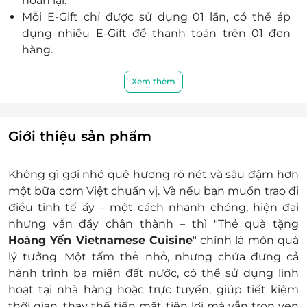
hoàn lại.
hàng Hoàng Yến Vietnamese Cuisine không
Mỗi E-Gift chỉ được sử dụng 01 lần, có thể áp
ngừng mở rộng và phát triển thêm nhiều chi
dụng nhiều E-Gift để thanh toán trên 01 đơn
nhánh mới với mong muốn mong muốn mang
hàng.
đến khách hàng những món ăn nồng nàn
E-Gift không có giá trị quy đổi thành tiền mặt.
hương vị truyền thống nhưng cũng rất riêng, rất
Nếu trị giá đơn hàng lớn hơn trị giá E-Gift khách
Xem thêm
Hoàng Yến.
hàng có thể thanh toán phần chênh lệch đó.
Khách hàng có trách nhiệm bảo mật thông tin
mã thẻ quà tặng sau khi đặt mua. LifeLink sẽ
Giới thiệu sản phẩm
không chịu trách nhiệm hoàn trả các mã thẻ bị
mất hoặc ở trạng thái “đã sử dụng” với bất kì lý
Không gì gợi nhớ quê hương rõ nét và sâu đậm hơn
do gì.
một bữa cơm Việt chuẩn vị
. Và nếu bạn muốn trao đi
LifeLink không chịu trách nhiệm đối với chất
điều tinh tế ấy – một cách nhanh chóng, hiện đại
lượng của sản phẩm hoặc dịch vụ được cung
nhưng vẫn đầy chân thành – thì "T
hẻ quà tặng
cấp cũng như đối với các tranh chấp về sau giữa
Hoàng Yến Vietnamese Cuisine
"
chính là món quà
khách hàng và nhà cung cấp.
lý tưởng. Một tấm thẻ nhỏ, nhưng chứa đựng cả
LifeLink có quyền sửa chữa hoặc thay đổi điều
hành trình ba miền đất nước, có thể sử dụng linh
khoản và điều kiện sử dụng mà không thông
hoạt tại nhà hàng hoặc trực tuyến,
giúp tiết kiệm
báo trước.
thời gian, thay thế tiền mặt tiện lợi
mà vẫn trọn vẹn