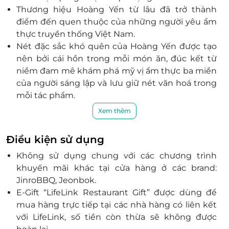
Thương hiệu Hoàng Yến từ lâu đã trở thành
điểm đến quen thuộc của những người yêu ẩm
thực truyền thống Việt Nam.
Nét đặc sắc khó quên của Hoàng Yến được tạo
nên bởi cái hồn trong mỗi món ăn, đúc kết từ
niềm đam mê khám phá mỹ vị ẩm thực ba miền
của người sáng lập và lưu giữ nét văn hoá trong
mỗi tác phẩm.
Hoàng Yến luôn chinh phục khách hàng dù là
Xem thêm
khó tính nhất bằng những món ăn rất riêng từ
dân dã như cánh gà chiên nước mắm, thịt kho
Điều kiện sử dụng
nước dừa, canh cua rau đay, chả cá cơm cháy,…
Không sử dụng chung với các chương trình
đến các món sang trọng và tinh tế như tôm
khuyến mãi khác tại cửa hàng ở các brand:
càng kho tàu, cơm hấp lá sen, hải sâm cơm cháy,
JinroBBQ, Jeonbok.
miến cua tay cầm, chả cá Lã Vọng, chả mực Hạ
E-Gift “LifeLink Restaurant Gift” được dùng để
Long,…
mua hàng trực tiếp tại các nhà hàng có liên kết
Trong suốt hơn 30 năm hình thành và phát triển,
với LifeLink, số tiền còn thừa sẽ không được
từ niềm đam mê ẩm thực dân tộc, hệ thống nhà