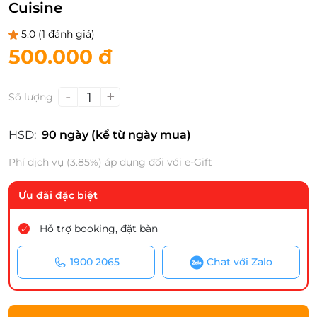
Cuisine
5.0
(1 đánh giá)
500.000 đ
-
+
1
Số lượng
HSD:
90 ngày (kể từ ngày mua)
Phí dịch vụ (3.85%) áp dụng đối với e-Gift
Ưu đãi đặc biệt
Hỗ trợ booking, đặt bàn
1900 2065
Chat với Zalo