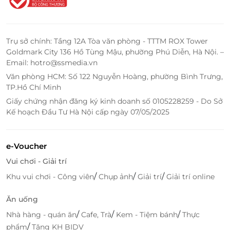
Chỉ cần vài thao tác đơn giản trên
LifeLink
, bạn đã có
thể sở hữu thẻ quà tặng với
mức giá ưu đãi
, sử dụng
linh hoạt và an toàn. Dù bạn đang tìm món quà cho
Trụ sở chính: Tầng 12A Tòa văn phòng - TTTM ROX Tower
người thân, bạn bè hay đối tác, LifeLink đều giúp bạn
Goldmark City 136 Hồ Tùng Mậu, phường Phú Diễn, Hà Nội. –
đặt nhanh, thanh toán dễ, nhận quà liền tay
– tiết
Email: hotro@ssmedia.vn
kiệm thời gian nhưng vẫn giữ được sự trân trọng
Văn phòng HCM: Số 122 Nguyễn Hoàng, phường Bình Trưng,
trong từng món ăn Việt đậm đà.
TP.Hồ Chí Minh
Ẩm thực luôn là cách gắn kết con người gần nhau
Giấy chứng nhận đăng ký kinh doanh số 0105228259 - Do Sở
Kế hoạch Đầu Tư Hà Nội cấp ngày 07/05/2025
hơn. Và với
thẻ quà tặng Hoàng Yến Vietnamese
Cuisine
, bạn không chỉ tặng một bữa ăn, mà còn trao
gửi
truyền thống, cảm xúc và sự gắn bó
. Một món
e-Voucher
quà đơn giản nhưng tinh tế, hiện đại mà vẫn đậm đà
Vui chơi - Giải trí
bản sắc – hãy để
LifeLink
giúp bạn mang hương vị
Việt đến gần hơn với những người bạn yêu thương.
/
/
/
Khu vui chơi - Công viên
Chụp ảnh
Giải trí
Giải trí online
Ăn uống
/
/
/
Nhà hàng - quán ăn
Cafe, Trà
Kem - Tiệm bánh
Thực
LifeLink
/
phẩm
Tặng KH BIDV