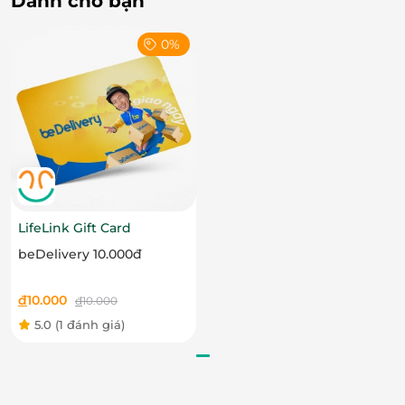
Dành cho bạn
0%
LifeLink Gift Card
beDelivery 10.000đ
đ
10.000
đ
10.000
5.0
(1 đánh giá)
Thẻ quà tặng – Gửi trao tinh tế, sử dụng linh