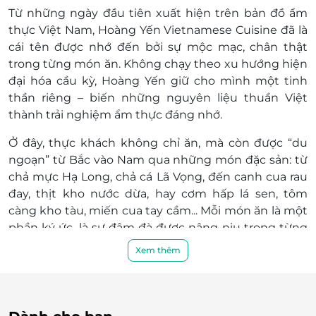
Từ những ngày đầu tiên xuất hiện trên bản đồ ẩm
thực Việt Nam,
Hoàng Yến Vietnamese Cuisine
đã là
cái tên được nhớ đến bởi sự mộc mạc, chân thật
trong từng món ăn. Không chạy theo xu hướng hiện
đại hóa cầu kỳ, Hoàng Yến giữ cho mình một tinh
thần riêng –
biến những nguyên liệu thuần Việt
thành trải nghiệm ẩm thực đáng nhớ
.
Ở đây, thực khách không chỉ ăn, mà còn được “du
ngoạn” từ Bắc vào Nam qua những món đặc sản: từ
chả mực Hạ Long, chả cá Lã Vọng
, đến
canh cua rau
đay, thịt kho nước dừa
, hay
cơm hấp lá sen, tôm
càng kho tàu, miến cua tay cầm
... Mỗi món ăn là một
phần ký ức, là sự đậm đà được nâng niu trong từng
công thức, từng câu chuyện của người sáng lập.
Xem thêm