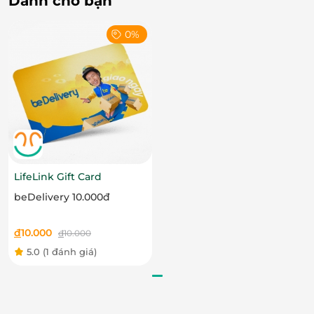
Dành cho bạn
yêu, kể cả những vị khách khó tính nhất.
0%
LifeLink Gift Card
beDelivery 10.000đ
đ
10.000
đ
10.000
5.0
(1 đánh giá)