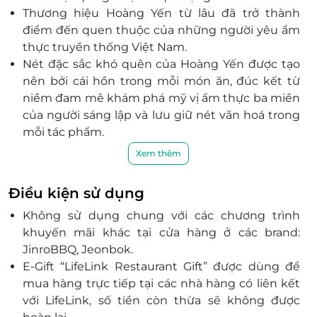
Thương hiệu Hoàng Yến từ lâu đã trở thành
điểm đến quen thuộc của những người yêu ẩm
thực truyền thống Việt Nam.
Nét đặc sắc khó quên của Hoàng Yến được tạo
nên bởi cái hồn trong mỗi món ăn, đúc kết từ
niềm đam mê khám phá mỹ vị ẩm thực ba miền
của người sáng lập và lưu giữ nét văn hoá trong
mỗi tác phẩm.
Hoàng Yến luôn chinh phục khách hàng dù là
Xem thêm
khó tính nhất bằng những món ăn rất riêng từ
dân dã như cánh gà chiên nước mắm, thịt kho
Điều kiện sử dụng
nước dừa, canh cua rau đay, chả cá cơm cháy,…
Không sử dụng chung với các chương trình
đến các món sang trọng và tinh tế như tôm
khuyến mãi khác tại cửa hàng ở các brand:
càng kho tàu, cơm hấp lá sen, hải sâm cơm cháy,
JinroBBQ, Jeonbok.
miến cua tay cầm, chả cá Lã Vọng, chả mực Hạ
E-Gift “LifeLink Restaurant Gift” được dùng để
Long,…
mua hàng trực tiếp tại các nhà hàng có liên kết
Trong suốt hơn 30 năm hình thành và phát triển,
với LifeLink, số tiền còn thừa sẽ không được
từ niềm đam mê ẩm thực dân tộc, hệ thống nhà