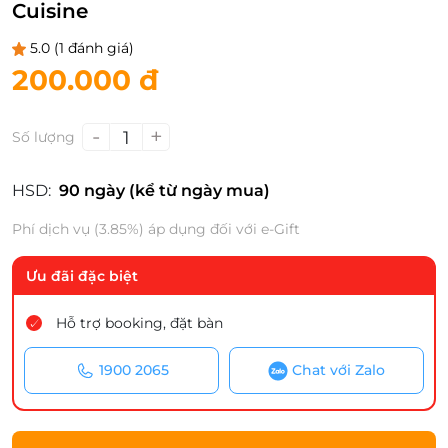
Cuisine
5.0
(1 đánh giá)
200.000 đ
-
+
1
Số lượng
HSD:
90 ngày (kể từ ngày mua)
Phí dịch vụ (3.85%) áp dụng đối với e-Gift
Ưu đãi đặc biệt
Hỗ trợ booking, đặt bàn
1900 2065
Chat với Zalo