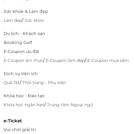
hóa
. Với
thẻ quà tặng Hoàng Yến Vietnamese
Cuisine
, quý vị đang gửi gắm một phần tinh hoa của
Sức khỏe & Làm đẹp
đất nước Việt Nam – một món quà thanh lịch, hiện
/
Làm đẹp
Sức khỏe
đại nhưng không mất đi chiều sâu truyền thống.
Hãy để
LifeLink
đồng hành cùng quý vị trong hành
Du lịch - Khách sạn
trình mang giá trị ẩm thực Việt đến gần hơn với
Booking Golf
những người thân yêu và đối tác quý trọng.
E-Coupon ưu đãi
/
/
E-Coupon ẩm thực
E-Coupon làm đẹp
E-Coupon mua sắm
LifeLink
Dịch vụ tiện ích
/
Quà Tết
Thời trang - Phụ kiện
Khóa học - Đào tạo
/
Khóa học ngắn hạn
Trung tâm Ngoại ngữ
e-Ticket
Vui chơi giải trí