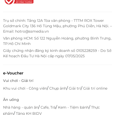
Trụ sở chính: Tầng 12A Tòa văn phòng - TTTM ROX Tower
Goldmark City 136 Hồ Tùng Mậu, phường Phú Diễn, Hà Nội. –
Đặt mua thẻ quà tặng Hoàng Yến dễ
Email: hotro@ssmedia.vn
dàng trên LifeLink – Tiện lợi và an tâm
Văn phòng HCM: Số 122 Nguyễn Hoàng, phường Bình Trưng,
tuyệt đối
TP.Hồ Chí Minh
Giấy chứng nhận đăng ký kinh doanh số 0105228259 - Do Sở
Để mang đến sự thuận tiện tối đa, thẻ quà tặng
Kế hoạch Đầu Tư Hà Nội cấp ngày 07/05/2025
Hoàng Yến hiện đang được phân phối chính thức
qua nền tảng
LifeLink
– nơi khách hàng có thể
đặt
mua nhanh chóng, thanh toán an toàn
. Với giao diện
e-Voucher
thân thiện và quy trình tinh gọn, LifeLink hỗ trợ quý
Vui chơi - Giải trí
khách hàng dễ dàng sở hữu món quà mang đậm
/
/
/
Khu vui chơi - Công viên
Chụp ảnh
Giải trí
Giải trí online
dấu ấn truyền thống, phù hợp với mọi nhu cầu cá
nhân hoặc doanh nghiệp.
Ăn uống
Ẩm thực không chỉ là sự kết hợp của hương vị và
/
/
/
Nhà hàng - quán ăn
Cafe, Trà
Kem - Tiệm bánh
Thực
nguyên liệu, mà còn là
ngôn ngữ của cảm xúc và văn
/
phẩm
Tặng KH BIDV