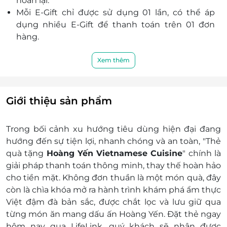
hoàn lại.
hàng Hoàng Yến Vietnamese Cuisine không
Mỗi E-Gift chỉ được sử dụng 01 lần, có thể áp
ngừng mở rộng và phát triển thêm nhiều chi
dụng nhiều E-Gift để thanh toán trên 01 đơn
nhánh mới với mong muốn mong muốn mang
hàng.
đến khách hàng những món ăn nồng nàn
E-Gift không có giá trị quy đổi thành tiền mặt.
hương vị truyền thống nhưng cũng rất riêng, rất
Nếu trị giá đơn hàng lớn hơn trị giá E-Gift khách
Xem thêm
Hoàng Yến.
hàng có thể thanh toán phần chênh lệch đó.
Khách hàng có trách nhiệm bảo mật thông tin
mã thẻ quà tặng sau khi đặt mua. LifeLink sẽ
Giới thiệu sản phẩm
không chịu trách nhiệm hoàn trả các mã thẻ bị
mất hoặc ở trạng thái “đã sử dụng” với bất kì lý
Trong bối cảnh xu hướng tiêu dùng hiện đại đang
do gì.
hướng đến sự
tiện lợi, nhanh chóng và an toàn
, "T
hẻ
LifeLink không chịu trách nhiệm đối với chất
quà tặng
Hoàng Yến Vietnamese Cuisine
"
chính là
lượng của sản phẩm hoặc dịch vụ được cung
giải pháp thanh toán thông minh, thay thế hoàn hảo
cấp cũng như đối với các tranh chấp về sau giữa
cho tiền mặt. Không đơn thuần là một món quà, đây
khách hàng và nhà cung cấp.
còn là
chìa khóa mở ra hành trình khám phá ẩm thực
LifeLink có quyền sửa chữa hoặc thay đổi điều
Việt đậm đà bản sắc
, được chắt lọc và lưu giữ qua
khoản và điều kiện sử dụng mà không thông
từng món ăn mang dấu ấn Hoàng Yến. Đặt thẻ ngay
báo trước.
hôm nay qua
LifeLink
, quý khách sẽ nhận được