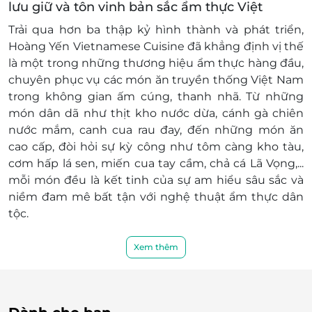
lưu giữ và tôn vinh bản sắc ẩm thực Việt
Trải qua hơn ba thập kỷ hình thành và phát triển,
Hoàng Yến Vietnamese Cuisine
đã khẳng định vị thế
là một trong những thương hiệu ẩm thực hàng đầu,
chuyên phục vụ các món ăn truyền thống Việt Nam
trong không gian ấm cúng, thanh nhã. Từ những
món dân dã như
thịt kho nước dừa, cánh gà chiên
nước mắm, canh cua rau đay
, đến những món ăn
cao cấp, đòi hỏi sự kỳ công như
tôm càng kho tàu,
cơm hấp lá sen, miến cua tay cầm, chả cá Lã Vọng
,...
mỗi món đều là kết tinh của sự am hiểu sâu sắc và
niềm đam mê bất tận với nghệ thuật ẩm thực dân
tộc.
Hoàng Yến không chỉ phục vụ món ăn – mà còn
Xem thêm
truyền tải những giá trị văn hoá truyền thống
, gìn
giữ bản sắc Việt Nam trong từng hương vị, cách
trình bày và tinh thần hiếu khách. Đây chính là lý do
khiến thương hiệu này luôn được thực khách tin