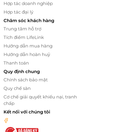
ẩm thực Việt Nam sẽ luôn là lời chúc đầy ý nghĩa và
Hợp tác doanh nghiệp
trang trọng.
Hợp tác đại lý
Chăm sóc khách hàng
Trung tâm hỗ trợ
Tích điểm LifeLink
Hướng dẫn mua hàng
Hướng dẫn hoàn huỷ
Thanh toán
Quy định chung
Chính sách bảo mật
Quy chế sàn
Cơ chế giải quyết khiếu nại, tranh
chấp
Kết nối với chúng tôi