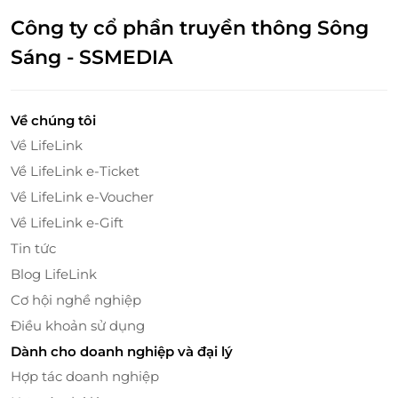
liệu tự nhiên, đảm bảo an toàn tuyệt đối cho
Công ty cổ phần truyền thông Sông
người sử dụng.
Sáng - SSMEDIA
Được Tin Dùng Rộng Rãi: Sản phẩm của
Innisfree được yêu thích trên toàn thế giới, đặc
biệt là với các tín đồ làm đẹp trong thế hệ
Về chúng tôi
Millennials.
Về LifeLink
Về LifeLink e-Ticket
Về LifeLink e-Voucher
Về LifeLink e-Gift
Tin tức
Blog LifeLink
Cơ hội nghề nghiệp
Điều khoản sử dụng
Dành cho doanh nghiệp và đại lý
Hợp tác doanh nghiệp
Thẻ Quà Tặng LifeLink Cho Innisfree