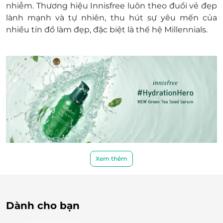
nhiễm. Thương hiệu Innisfree luôn theo đuổi vẻ đẹp
lành mạnh và tự nhiên, thu hút sự yêu mến của
nhiều tín đồ làm đẹp, đặc biệt là thế hệ Millennials.
Xem thêm
Những sản phẩm đặc biệt từ thiên nhiên
Innisfree mang đến một loạt các sản phẩm chăm
Dành cho bạn
sóc sắc đẹp được chiết xuất từ thiên nhiên đảo Jeju,
giúp nuôi dưỡng làn da khỏe mạnh và tươi sáng. Các