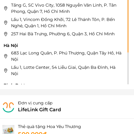
Tầng G, SC Vivo City, 1058 Nguyễn Văn Linh, P. Tân
Phong, Quận 7, Hồ Chí Minh
Lầu 1, Vincom Đồng Khởi, 72 Lê Thánh Tôn, P. Bến
Nghé, Quận 1, Hồ Chí Minh
257 Hai Bà Trưng, Phường 6, Quận 3, Hồ Chí Minh
Hà Nội
683 Lạc Long Quân, P. Phú Thượng, Quận Tây Hồ, Hà
Nội
Lầu 1, Lotte Center, 54 Liễu Giai, Quận Ba Đình, Hà
Nội
Bình Dương
Aeon Mall Bình Dương, Số 1 Đại Lộ Bình Dương, KP
Bình Giao, P. Thuận Giao, Thuận An, Bình Dương
Đơn vị cung cấp
LifeLink Gift Card
Hải Phòng
Đường Hồ Sen - Cầu Rào 2, P. Kênh Dương, Quận Lê
Chân, Hải Phòng
Thẻ quà tặng Hoa Yêu Thương