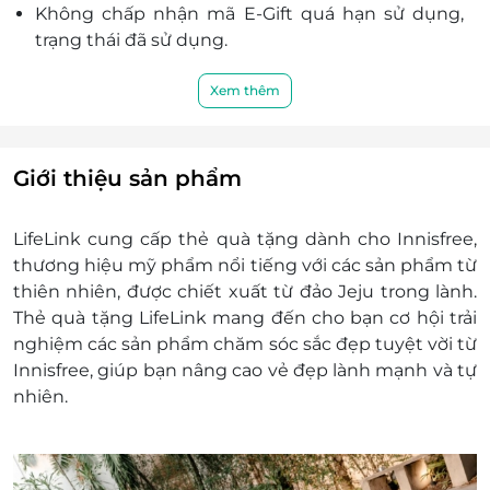
Không chấp nhận mã E-Gift quá hạn sử dụng,
trạng thái đã sử dụng.
Nếu giá trị đơn hàng của khách hàng vượt quá
giá trị của E-Gift thì khách hàng phải thanh toán
Xem thêm
thêm khoản chênh lệch đó.
Khách hàng có trách nhiệm bảo mật thông tin
mã thẻ quà tặng sau khi đặt mua. LifeLink sẽ
Giới thiệu sản phẩm
không chịu trách nhiệm hoàn trả các mã thẻ bị
mất hoặc ở trạng thái "đã sử dụng" với bất kỳ lý
LifeLink cung cấp thẻ quà tặng dành cho Innisfree,
do gì.
thương hiệu mỹ phẩm nổi tiếng với các sản phẩm từ
LifeLink sẽ không chịu trách nhiệm đối với chất
thiên nhiên, được chiết xuất từ đảo Jeju trong lành.
lượng sản phẩm hoặc dịch vụ được cung cấp
Thẻ quà tặng LifeLink mang đến cho bạn cơ hội trải
cũng như đối với các tranh chấp về sau giữa
nghiệm các sản phẩm chăm sóc sắc đẹp tuyệt vời từ
khách hàng và nhà cung cấp.
Innisfree, giúp bạn nâng cao vẻ đẹp lành mạnh và tự
LifeLink có quyền sửa chữa hoặc thay đổi điều
nhiên.
khoản và điều kiện sử dụng mà không thông
báo trước.
Hotline hỗ trợ: 1900 2065 -