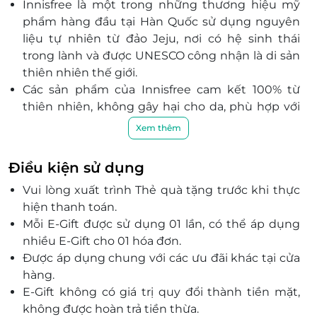
Innisfree là một trong những thương hiệu mỹ
phẩm hàng đầu tại Hàn Quốc sử dụng nguyên
liệu tự nhiên từ đảo Jeju, nơi có hệ sinh thái
trong lành và được UNESCO công nhận là di sản
thiên nhiên thế giới.
Các sản phẩm của Innisfree cam kết 100% từ
thiên nhiên, không gây hại cho da, phù hợp với
mọi loại da.
Xem thêm
Innisfree nổi bật với các dòng sản phẩm chăm
sóc da, dưỡng ẩm, làm sáng da mang lại hiệu
Điều kiện sử dụng
quả rõ rệt ngay từ lần sử dụng đầu tiên.
Vui lòng xuất trình Thẻ quà tặng trước khi thực
Thương hiệu thu hút đông đảo tín đồ làm đẹp
hiện thanh toán.
trẻ, đặc biệt là thế hệ Millennials, nhờ vào chất
Mỗi E-Gift được sử dụng 01 lần, có thể áp dụng
lượng vượt trội và bao bì thân thiện.
nhiều E-Gift cho 01 hóa đơn.
Được áp dụng chung với các ưu đãi khác tại cửa
hàng.
E-Gift không có giá trị quy đổi thành tiền mặt,
không được hoàn trả tiền thừa.