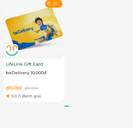
0%
sản phẩm của Innisfree nổi bật với những thành
phần tự nhiên như trà xanh, bùn khoáng, hoa đào,
giúp tái tạo và bảo vệ làn da khỏi các tác động từ
môi trường.
LifeLink Gift Card
beDelivery 10.000đ
đ
10.000
đ
10.000
5.0
(1 đánh giá)
Đặc điểm vượt trội của
Innisfree
Chất Lượng Cao: Tất cả các sản phẩm của
Innisfree đều được sản xuất từ những nguyên