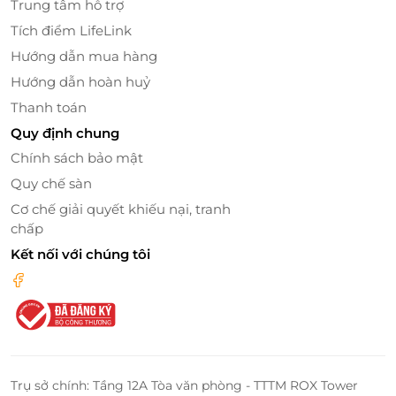
Trung tâm hỗ trợ
Tích điểm LifeLink
Hướng dẫn mua hàng
Đến với
Jinro BBQ
khách hàng luôn tin tưởng vì
Hướng dẫn hoàn huỷ
chất lượng thực phẩm hoàn toàn tươi ngon, được
Thanh toán
cung cấp từ những đơn vị được cấp phép kiểm định
Quy định chung
về an toàn thực phẩm.
Chính sách bảo mật
Quy chế sàn
Cơ chế giải quyết khiếu nại, tranh
chấp
Kết nối với chúng tôi
Trụ sở chính: Tầng 12A Tòa văn phòng - TTTM ROX Tower