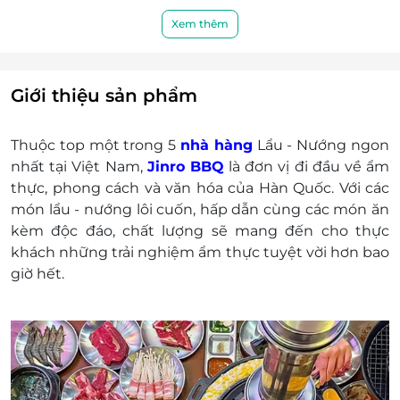
Điện thoại liên hệ nhà hàng: 096 3737 306.
E-Gift không áp dụng đồng thời cho các chương
Xem thêm
trình khuyến mãi khác, không áp dụng ngày Lễ,
Tết.
Khách hàng có trách nhiệm bảo mật thông tin
Giới thiệu sản phẩm
mã thẻ quà tặng sau khi đặt mua.
LifeLink
sẽ
không chịu trách nhiệm hoàn trả các mã thẻ bị
Thuộc top một trong 5
nhà hàng
Lẩu - Nướng ngon
mất hoặc ở trạng thái "đã sử dụng" với bất kỳ lý
nhất tại Việt Nam,
Jinro BBQ
là đơn vị đi đầu về ẩm
do gì.
thực, phong cách và văn hóa của Hàn Quốc. Với các
LifeLink sẽ không chịu trách nhiệm đối với chất
món lẩu - nướng lôi cuốn, hấp dẫn cùng các món ăn
lượng của sản phẩm được cung cấp cũng như
kèm độc đáo, chất lượng sẽ mang đến cho thực
đối với các tranh chấp về sau giữa khách hàng và
khách những trải nghiệm ẩm thực tuyệt vời hơn bao
nhà cung cấp.
giờ hết.
LifeLink có quyền sửa chữa hoặc thay đổi điều
khoản và điều kiện sử dụng mà không thông
báo trước.