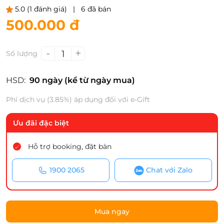
5.0
(1 đánh giá)
|
6 đã bán
500.000 đ
-
+
1
Số lượng
HSD:
90 ngày (kể từ ngày mua)
Phí dịch vụ (3.85%) áp dụng đối với e-Gift
Ưu đãi đặc biệt
Hỗ trợ booking, đặt bàn
1900 2065
Chat với Zalo
Mua ngay