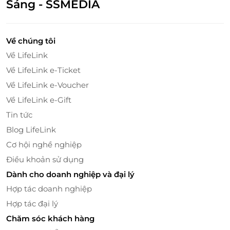
Sáng - SSMEDIA
đẹp của phong cách đường phố bụi bặm, phá cách
của Hàn Quốc. Toàn bộ nhà hàng dùng bàn nướng
từ thùng phuy cực kỳ ấn tượng, hệ thống bếp
Về chúng tôi
nướng không khói giúp thực khách thoải mái
Về LifeLink
thưởng thức mà không lo bị ám mùi hay ám khói
Về LifeLink e-Ticket
thích hợp cho những buổi hẹn hò, tụ tập bạn bè hay
sum họp gia đình.
Về LifeLink e-Voucher
Về LifeLink e-Gift
Tin tức
Blog LifeLink
Cơ hội nghề nghiệp
Điều khoản sử dụng
Dành cho doanh nghiệp và đại lý
Hợp tác doanh nghiệp
Hợp tác đại lý
Chăm sóc khách hàng