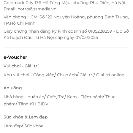
Goldmark City 136 Hồ Tùng Mậu, phường Phú Diễn, Hà Nội. –
Email: hotro@ssmedia.vn
Văn phòng HCM: Số 122 Nguyễn Hoàng, phường Bình Trưng,
TP.Hồ Chí Minh
Giấy chứng nhận đăng ký kinh doanh số 0105228259 - Do Sở
Kế hoạch Đầu Tư Hà Nội cấp ngày 07/05/2025
e-Voucher
Vui chơi - Giải trí
/
/
/
Khu vui chơi - Công viên
Chụp ảnh
Giải trí
Giải trí online
Ăn uống
/
/
/
Nhà hàng - quán ăn
Cafe, Trà
Kem - Tiệm bánh
Thực
/
phẩm
Tặng KH BIDV
Với đội ngũ nhân viên chuyên nghiệp, nhiệt tình,
Sức khỏe & Làm đẹp
chu đáo cùng các món ăn hấp dẫn, thơm ngon sẽ
khiến khách hàng hài lòng mỗi khi ghé thăm.
/
Làm đẹp
Sức khỏe