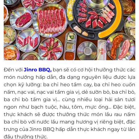
Đến với
Jinro BBQ,
bạn sẽ có cơ hội thưởng thức các
món nướng hấp dẫn, đa dạng nguyên liệu được lựa
chọn kỹ lưỡng: ba chỉ heo tẩm cay, ba chỉ heo cuốn
nấm, nạc vai, nạc vai tẩm gia vị, dẻ sườn bò, ba chỉ bò,
ba chỉ bò tẩm gia vị… cùng nhiều loại hải sản tươi
ngon như bạch tuộc, hàu, tôm, mực ống... Đặc biệt,
thực khách sẽ được thưởng thức món lẩu rau nấm
ba chỉ bò với nước lẩu mang hương vị riêng biệt, đặc
trưng của Jinro BBQ hấp dẫn thực khách ngay từ lần
đầu thưởng thức.