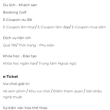
Du lịch - Khách sạn
Booking Golf
E-Coupon ưu đãi
/
/
E-Coupon ẩm thực
E-Coupon làm đẹp
E-Coupon mua sắm
Dịch vụ tiện ích
/
Quà Tết
Thời trang - Phụ kiện
Khóa học - Đào tạo
/
Khóa học ngắn hạn
Trung tâm Ngoại ngữ
e-Ticket
Truy cập
lifelink.vn
để sở hữu vô vàn deal ăn uống
Vui chơi giải trí
hấp dẫn bạn nhé!
/
/
/
Vé xem phim
Khu vui chơi
Điểm tham quan
Sân khấu
nghệ thuật
Sự kiện văn hóa thể thao