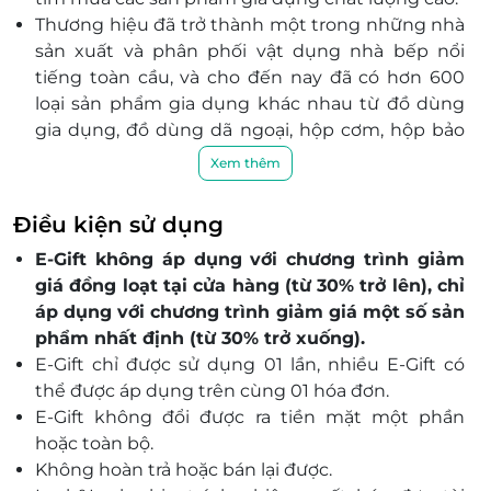
Thương hiệu đã trở thành một trong những nhà
sản xuất và phân phối vật dụng nhà bếp nổi
tiếng toàn cầu, và cho đến nay đã có hơn 600
loại sản phẩm gia dụng khác nhau từ đồ dùng
gia dụng, đồ dùng dã ngoại, hộp cơm, hộp bảo
quản, bình đựng nước, bình giữ nhiệt ...
Xem thêm
Giữ vững giá trị cốt lõi chung “Đơn giản và
nhanh chóng”, quan tâm sâu sắc đến con người
Điều kiện sử dụng
và môi trường, Lock&Lock vẫn tiếp tục cho ra đời
E-Gift không áp dụng với chương trình giảm
các sản phẩm không chỉ mang tính tiện dụng
giá đồng loạt tại cửa hàng (từ 30% trở lên), chỉ
cao mà còn góp phần bảo vệ sức khỏe con
áp dụng với chương trình giảm giá một số sản
người và giảm thiểu ô nhiễm môi trường tốt
phẩm nhất định (từ 30% trở xuống).
hơn.
E-Gift chỉ được sử dụng 01 lần, nhiều E-Gift có
thể được áp dụng trên cùng 01 hóa đơn.
E-Gift không đổi được ra tiền mặt một phần
hoặc toàn bộ.
Không hoàn trả hoặc bán lại được.