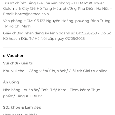
Trụ sở chính: Tầng 12A Tòa văn phòng - TTTM ROX Tower
Goldmark City 136 Hồ Tùng Mậu, phường Phú Diễn, Hà Nội. –
Email: hotro@ssmedia.vn
Văn phòng HCM: Số 122 Nguyễn Hoàng, phường Bình Trưng,
TP.Hồ Chí Minh
Giấy chứng nhận đăng ký kinh doanh số 0105228259 - Do Sở
Kế hoạch Đầu Tư Hà Nội cấp ngày 07/05/2025
An Toàn và Tiết Kiệm Thời Gian
Mua thẻ quà tặng LocknLock 30.000đ trên LifeLink
e-Voucher
là một cách tiết kiệm thời gian tối ưu, việc mua thẻ
Vui chơi - Giải trí
quà tặng trực tuyến qua LifeLink giúp bạn tránh
được việc phải mang tiền mặt hay lo lắng về các thủ
/
/
/
Khu vui chơi - Công viên
Chụp ảnh
Giải trí
Giải trí online
tục thanh toán phức tạp.
Ăn uống
Hãy để
LifeLink
và LocknLock cùng đồng hành
/
/
/
Nhà hàng - quán ăn
Cafe, Trà
Kem - Tiệm bánh
Thực
trong việc mang lại sự tiện lợi, an toàn và bảo vệ sức
/
phẩm
Tặng KH BIDV
khỏe cho bạn và người thân!
Sức khỏe & Làm đẹp
/
Làm đẹp
Sức khỏe