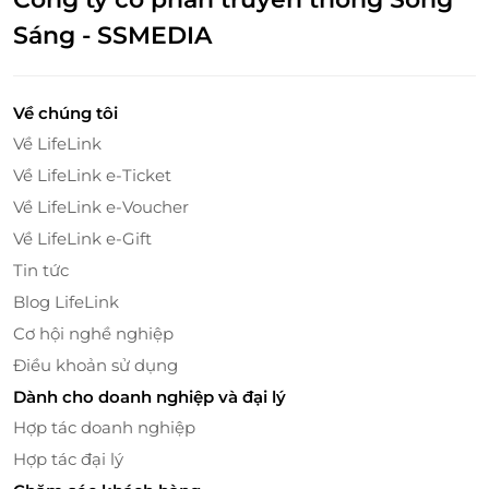
quà thực tế, dễ sử dụng và mang đến giá trị lâu dài.
Bạn có thể dùng thẻ để mua sắm những sản phẩm
Sáng - SSMEDIA
cần thiết cho gia đình, từ hộp đựng thực phẩm giúp
bảo quản thức ăn lâu hơn, đến bình giữ nhiệt để giữ
ấm đồ uống vào mùa lạnh hay bình đựng nước giúp
Về chúng tôi
bạn tiện lợi mang nước đi làm mỗi ngày. Đây sẽ là
Về LifeLink
món quà ý nghĩa dành cho những ai yêu thích các
Về LifeLink e-Ticket
sản phẩm gia dụng chất lượng, tiện dụng và bảo vệ
Về LifeLink e-Voucher
sức khỏe.
Về LifeLink e-Gift
Tin tức
Blog LifeLink
Cơ hội nghề nghiệp
Điều khoản sử dụng
Dành cho doanh nghiệp và đại lý
Hợp tác doanh nghiệp
Hợp tác đại lý