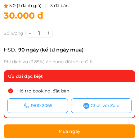
5.0
(1 đánh giá)
|
3 đã bán
30.000 đ
-
+
1
Số lượng
HSD:
90 ngày (kể từ ngày mua)
Phí dịch vụ (3.85%) áp dụng đối với e-Gift
Ưu đãi đặc biệt
Hỗ trợ booking, đặt bàn
1900 2065
Chat với Zalo
Mua ngay