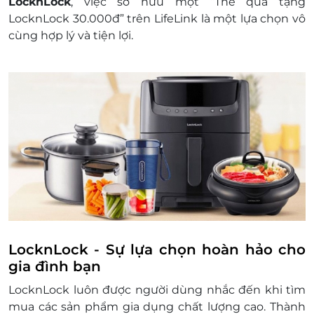
LocknLock
, việc sở hữu một “Thẻ quà tặng
Lock&Lock sau:
LocknLock 30.000đ” trên LifeLink là một lựa chọn vô
Lock&Lock F2C Nowzone
cùng hợp lý và tiện lợi.
Lock&Lock F2C SC Vivo
Lock&Lock F2C Long Hậu
LocknLock - Sự lựa chọn hoàn hảo cho
gia đình bạn
LocknLock luôn được người dùng nhắc đến khi tìm
mua các sản phẩm gia dụng chất lượng cao. Thành