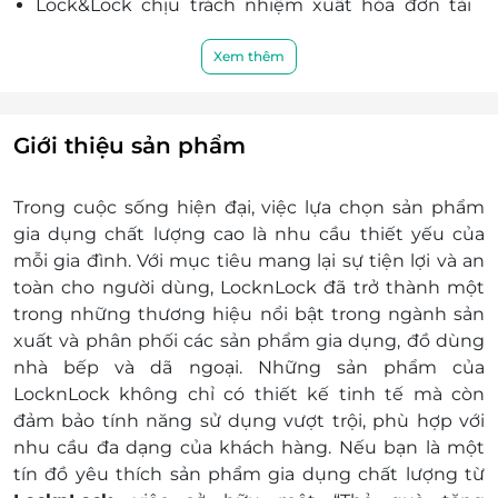
Lock&Lock chịu trách nhiệm xuất hóa đơn tài
chính khi khách hàng yêu cầu.
Nếu giá tiền đơn đặt hàng của khách hàng vượt
Xem thêm
quá giá trị của E-Gift thì khách hàng phải thanh
toán thêm khoản tiền chênh lệch đó.
Khách hàng có trách nhiệm bảo mật thông tin
Giới thiệu sản phẩm
mã thẻ quà tặng sau khi đặt mua. LifeLink sẽ
không chịu trách nhiệm hoàn trả các mã thẻ bị
Trong cuộc sống hiện đại, việc lựa chọn sản phẩm
mất hoặc ở trạng thái "Đã sử dụng" với bất kỳ lý
gia dụng chất lượng cao là nhu cầu thiết yếu của
do gì.
mỗi gia đình. Với mục tiêu mang lại sự tiện lợi và an
LifeLink sẽ không chịu trách nhiệm đối với chất
toàn cho người dùng, LocknLock đã trở thành một
lượng sản phẩm hoặc dịch vụ được cung cấp
trong những thương hiệu nổi bật trong ngành sản
cũng như đối với các tranh chấp về sau giữa
xuất và phân phối các sản phẩm gia dụng, đồ dùng
khách hàng và nhà cung cấp.
nhà bếp và dã ngoại. Những sản phẩm của
LifeLink có quyền sửa chữa hoặc thay đổi điều
LocknLock không chỉ có thiết kế tinh tế mà còn
khoản và điều kiện sử dụng mà không thông
đảm bảo tính năng sử dụng vượt trội, phù hợp với
báo trước.
nhu cầu đa dạng của khách hàng. Nếu bạn là một
Hotline hỗ trợ: 1900 2065 -
tín đồ yêu thích sản phẩm gia dụng chất lượng từ
Lưu ý: E-Gift không áp dụng tại các cửa hàng