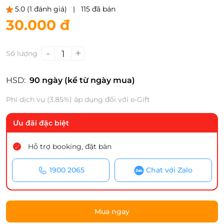
5.0
(1 đánh giá)
|
115 đã bán
30.000 đ
-
+
1
Số lượng
HSD:
90 ngày (kể từ ngày mua)
Phí dịch vụ (3.85%) áp dụng đối với e-Gift
Ưu đãi đặc biệt
Hỗ trợ booking, đặt bàn
1900 2065
Chat với Zalo
Mua ngay