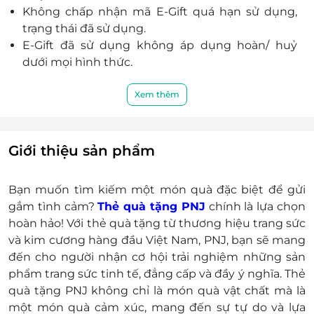
Minh
Không chấp nhận mã E-Gift quá hạn sử dụng,
60 Xô Viết Nghệ Tĩnh, P. 19, Quận Bình Thạnh, Hồ Chí
trạng thái đã sử dụng.
Minh
E-Gift đã sử dụng không áp dụng hoàn/ huỷ
Số 131 Hoàng Hoa Thám, P. 6, Quận Bình Thạnh, Hồ
dưới mọi hình thức.
Chí Minh
E-Gift được áp dụng chung với các chương trình
Shop 6,7,8 Tầng trệt, BigC An Lạc, 1231 Quốc Lộ 1A,
khuyến mãi khác.
Xem thêm
KP. 5, P. Bình Trị Đông B, Quận Bình Tân, Hồ Chí
Nếu giá trị đơn hàng của khách hàng vượt quá
Minh
giá trị của E-Gift thì khách hàng phải thanh toán
139-141 Võ Văn Ngân, P. Linh Chiểu, Thủ Đức, Hồ Chí
thêm khoản chênh lệch đó.
Giới thiệu sản phẩm
Minh
Khách hàng có trách nhiệm bảo mật thông tin
48 Hoa Sứ, P. 7, Quận Phú Nhuận, Hồ Chí Minh
mã thẻ quà tặng sau khi đặt mua. LifeLink sẽ
745 Lê Trọng Tấn, P. Bình Hưng Hòa, Quận Bình Tân,
Bạn muốn tìm kiếm một món quà đặc biệt để gửi
không chịu trách nhiệm hoàn trả các mã thẻ bị
Hồ Chí Minh
gắm tình cảm?
Thẻ quà tặng PNJ
chính là lựa chọn
mất hoặc ở trạng thái "đã sử dụng" với bất kỳ lý
80 Huỳnh Tấn Phát, P. Phú Mỹ, Quận 7, Hồ Chí Minh
hoàn hảo! Với thẻ quà tặng từ thương hiệu trang sức
do gì.
và kim cương hàng đầu Việt Nam, PNJ, bạn sẽ mang
Số 459 Trường Chinh, P. 14, Quận Tân Bình, Hồ Chí
LifeLink sẽ không chịu trách nhiệm đối với chất
Minh
đến cho người nhận cơ hội trải nghiệm những sản
lượng sản phẩm hoặc dịch vụ được cung cấp
phẩm trang sức tinh tế, đẳng cấp và đầy ý nghĩa. Thẻ
Lô K1-05, Tầng 1, TTTM Vạn Hạnh, 11 Sư Vạn Hạnh, P.
cũng như đối với các tranh chấp về sau giữa
12, Quận 10, Hồ Chí Minh
quà tặng PNJ không chỉ là món quà vật chất mà là
khách hàng và nhà cung cấp.
một món quà cảm xúc, mang đến sự tự do và lựa
New Center Hoàng Diệu, 293-295 Hoàng Diệu, P. 4,