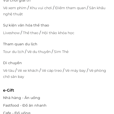
Vui chơi giải trí
Minh
/
/
/
Vé xem phim
Khu vui chơi
Điểm tham quan
Sân khấu
627 Nguyễn Ảnh Thủ, P. Tân Chánh Hiệp, Quận 12, Hồ
Chí Minh
nghệ thuật
23 – 23A Nguyễn Ảnh Thủ, P. Hiệp Thành, Quận 12,
Sự kiện văn hóa thể thao
Hồ Chí Minh
/
/
462 Nguyễn Thị Thập, P. Tân Quy, Quận 7, Hồ Chí
Liveshow
Thể thao
Hội thảo khóa học
Minh
Tham quan du lịch
56B - 56C Bà Hom, P. 13, Quận 6, Hồ Chí Minh
/
/
Tour du lịch
Vé du thuyền
Sim Thẻ
191 Quang Trung, P. Hiệp Phú, Quận 9, Hồ Chí Minh
632-632A Quang Trung, P. 11, Quận Gò Vấp, Hồ Chí
Di chuyển
Minh
/
/
/
/
Vé tàu
Vé xe khách
Vé cáp treo
Vé máy bay
Vé phòng
561A Điện Biên Phủ, P. 25, Quận Bình Thạnh, Hồ Chí
Minh
chờ sân bay
298 - 300 Hoàng Văn Thụ, P. 4, Quận Tân Bình, Hồ
Chí Minh
e-Gift
159 Phan Đăng Lưu, P.1, Quận Phú Nhuận, Hồ Chí
Nhà hàng - Ăn uống
Minh
Fastfood - Đồ ăn nhanh
21 Trần Quang Khải, Phường Tân Định, Quận 1, Hồ
Chí Minh
Cafe - Đồ uống