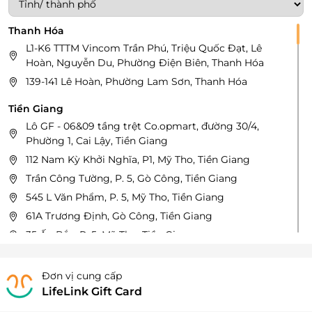
Thanh Hóa
L1-K6 TTTM Vincom Trần Phú, Triệu Quốc Đạt, Lê
Hoàn, Nguyễn Du, Phường Điện Biên, Thanh Hóa
139-141 Lê Hoàn, Phường Lam Sơn, Thanh Hóa
Tiền Giang
Lô GF - 06&09 tầng trệt Co.opmart, đường 30/4,
Phường 1, Cai Lậy, Tiền Giang
112 Nam Kỳ Khởi Nghĩa, P1, Mỹ Tho, Tiền Giang
Trần Công Tường, P. 5, Gò Công, Tiền Giang
545 L Văn Phẩm, P. 5, Mỹ Tho, Tiền Giang
61A Trương Định, Gò Công, Tiền Giang
35 Ấp Bắc, P. 5, Mỹ Tho, Tiền Giang
30/2 Ấp Bắc, P. 5, Mỹ Tho, Tiền Giang
Đơn vị cung cấp
Đà Nẵng
LifeLink Gift Card
165 Nguyễn Văn Thoại, P. An Hải Đông, Quận Sơn