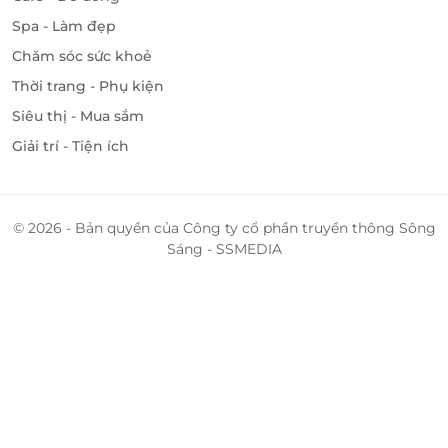
Số 01-K2A SC Vivocity, P. Tân Phong, Quận 7, Hồ Chí
Spa - Làm đẹp
Minh
Chăm sóc sức khoẻ
11 Sư Vạn Hạnh (nối dài), P. 10, Quận 10, Hồ Chí Minh
Thời trang - Phụ kiện
362 Nguyễn Văn Nghi, P. 7, Quận Gò Vấp, Hồ Chí
Siêu thị - Mua sắm
Minh
229A-231 Tân Sơn Nhì, P.Tân Sơn Nhì, Quận Tân Phú,
Giải trí - Tiện ích
Hồ Chí Minh
122 Tỉnh Lộ 8, TT. Củ Chi, Huyện Củ Chi, Hồ Chí Minh
281 Lê Văn Việt, P. Hiệp Phú, Thủ Đức, Hồ Chí Minh
© 2026 - Bản quyền của Công ty cổ phần truyền thông Sông
319 – 321 đường số 7, Phường Bình Trị Đông B, Quận
Sáng - SSMEDIA
Bình Tân, Hồ Chí Minh
GF-05, Siêu thị Co.opmart Thắng Lợi, Số 02 Trường
Chinh, Quận Tân Phú, Hồ Chí Minh
Hà Nội
6A Trần Nhân Tông, Quận Hai Bà Trưng, Hà Nội
L1-19, tầng 1 TTTM Vincom Nguyễn Chí Thanh, 54A
Nguyễn Chí Thanh, Quận Đống Đa, Hà Nội