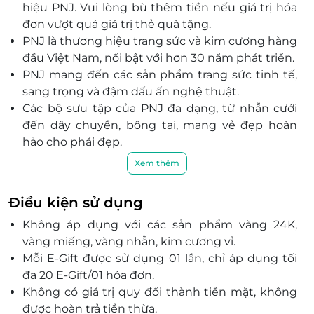
hiệu PNJ. Vui lòng bù thêm tiền nếu giá trị hóa
Đà Nẵng
đơn vượt quá giá trị thẻ quà tặng.
455 Núi Thành, P. Hòa Cường Nam, Quận Hải Châu,
PNJ là thương hiệu trang sức và kim cương hàng
Đà Nẵng
đầu Việt Nam, nổi bật với hơn 30 năm phát triển.
123 Hùng Vương, P. Hải Châu 1, Quận Hải Châu, Đà
PNJ mang đến các sản phẩm trang sức tinh tế,
Nẵng
sang trọng và đậm dấu ấn nghệ thuật.
513 Điện Biên Phủ, P. Hòa Khê, Quận Thanh Khê, Đà
Các bộ sưu tập của PNJ đa dạng, từ nhẫn cưới
Nẵng
đến dây chuyền, bông tai, mang vẻ đẹp hoàn
Quảng Ninh
hảo cho phái đẹp.
SH14, SH16, Lô 1 – Lô 2 Trần Hưng Đạo Plaza, Trần
PNJ cam kết chất lượng vượt trội, sử dụng
Xem thêm
Hưng Đạo, Hạ Long, Quảng Ninh
nguyên liệu cao cấp như vàng, bạc và kim
245 Trần Phú, P. Cẩm Thành, Cẩm Phả, Quảng Ninh
cương.
Điều kiện sử dụng
Tầng 1 - TTTM Vincom Hạ Long, Khu Cột Đồng Hồ, P.
Thương hiệu PNJ luôn đồng hành cùng sự phát
Bạch Đằng, Hạ Long, Quảng Ninh
Không áp dụng với các sản phẩm vàng 24K,
triển và thay đổi của phái đẹp Việt Nam.
168 Hùng Vương, Móng Cái, Quảng Ninh
vàng miếng, vàng nhẫn, kim cương vỉ.
Mỗi món trang sức từ PNJ là món quà ý nghĩa,
Mỗi E-Gift được sử dụng 01 lần, chỉ áp dụng tối
gắn liền với câu chuyện tình yêu, sự gắn kết và
Hồ Chí Minh
đa 20 E-Gift/01 hóa đơn.
tinh tế.
L1 – K10, Tầng L1, TTTM Vincom Plaza Lê Văn Việt, Số
Không có giá trị quy đổi thành tiền mặt, không
PNJ không chỉ là thương hiệu trang sức, mà còn
50 Lê Văn Việt, P. Tăng Nhơn Phú A, Quận 9, Hồ Chí
được hoàn trả tiền thừa.
là biểu tượng của vẻ đẹp và sự sang trọng.