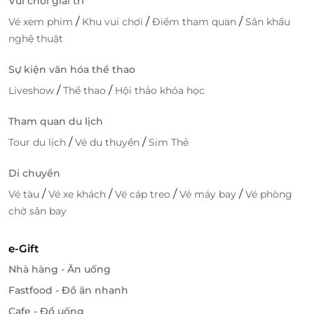
Vui chơi giải trí
Minh
/
/
/
Vé xem phim
Khu vui chơi
Điểm tham quan
Sân khấu
627 Nguyễn Ảnh Thủ, P. Tân Chánh Hiệp, Quận 12, Hồ
Chí Minh
nghệ thuật
23 – 23A Nguyễn Ảnh Thủ, P. Hiệp Thành, Quận 12,
Sự kiện văn hóa thể thao
Hồ Chí Minh
/
/
462 Nguyễn Thị Thập, P. Tân Quy, Quận 7, Hồ Chí
Liveshow
Thể thao
Hội thảo khóa học
Minh
Tham quan du lịch
56B - 56C Bà Hom, P. 13, Quận 6, Hồ Chí Minh
/
/
Tour du lịch
Vé du thuyền
Sim Thẻ
191 Quang Trung, P. Hiệp Phú, Quận 9, Hồ Chí Minh
632-632A Quang Trung, P. 11, Quận Gò Vấp, Hồ Chí
Di chuyển
Minh
/
/
/
/
Vé tàu
Vé xe khách
Vé cáp treo
Vé máy bay
Vé phòng
561A Điện Biên Phủ, P. 25, Quận Bình Thạnh, Hồ Chí
Minh
chờ sân bay
298 - 300 Hoàng Văn Thụ, P. 4, Quận Tân Bình, Hồ
Chí Minh
e-Gift
159 Phan Đăng Lưu, P.1, Quận Phú Nhuận, Hồ Chí
Nhà hàng - Ăn uống
Minh
Fastfood - Đồ ăn nhanh
21 Trần Quang Khải, Phường Tân Định, Quận 1, Hồ
Chí Minh
Cafe - Đồ uống