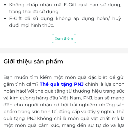
Minh
Không chấp nhận mã E-Gift quá hạn sử dụng,
60 Xô Viết Nghệ Tĩnh, P. 19, Quận Bình Thạnh, Hồ Chí
trạng thái đã sử dụng.
Minh
E-Gift đã sử dụng không áp dụng hoàn/ huỷ
Số 131 Hoàng Hoa Thám, P. 6, Quận Bình Thạnh, Hồ
dưới mọi hình thức.
Chí Minh
E-Gift được áp dụng chung với các chương trình
Shop 6,7,8 Tầng trệt, BigC An Lạc, 1231 Quốc Lộ 1A,
khuyến mãi khác.
Xem thêm
KP. 5, P. Bình Trị Đông B, Quận Bình Tân, Hồ Chí
Nếu giá trị đơn hàng của khách hàng vượt quá
Minh
giá trị của E-Gift thì khách hàng phải thanh toán
139-141 Võ Văn Ngân, P. Linh Chiểu, Thủ Đức, Hồ Chí
thêm khoản chênh lệch đó.
Giới thiệu sản phẩm
Minh
Khách hàng có trách nhiệm bảo mật thông tin
48 Hoa Sứ, P. 7, Quận Phú Nhuận, Hồ Chí Minh
mã thẻ quà tặng sau khi đặt mua. LifeLink sẽ
745 Lê Trọng Tấn, P. Bình Hưng Hòa, Quận Bình Tân,
Bạn muốn tìm kiếm một món quà đặc biệt để gửi
không chịu trách nhiệm hoàn trả các mã thẻ bị
Hồ Chí Minh
gắm tình cảm?
Thẻ quà tặng PNJ
chính là lựa chọn
mất hoặc ở trạng thái "đã sử dụng" với bất kỳ lý
80 Huỳnh Tấn Phát, P. Phú Mỹ, Quận 7, Hồ Chí Minh
hoàn hảo! Với thẻ quà tặng từ thương hiệu trang sức
do gì.
và kim cương hàng đầu Việt Nam, PNJ, bạn sẽ mang
Số 459 Trường Chinh, P. 14, Quận Tân Bình, Hồ Chí
LifeLink sẽ không chịu trách nhiệm đối với chất
Minh
đến cho người nhận cơ hội trải nghiệm những sản
lượng sản phẩm hoặc dịch vụ được cung cấp
phẩm trang sức tinh tế, đẳng cấp và đầy ý nghĩa. Thẻ
Lô K1-05, Tầng 1, TTTM Vạn Hạnh, 11 Sư Vạn Hạnh, P.
cũng như đối với các tranh chấp về sau giữa
12, Quận 10, Hồ Chí Minh
quà tặng PNJ không chỉ là món quà vật chất mà là
khách hàng và nhà cung cấp.
một món quà cảm xúc, mang đến sự tự do và lựa
New Center Hoàng Diệu, 293-295 Hoàng Diệu, P. 4,