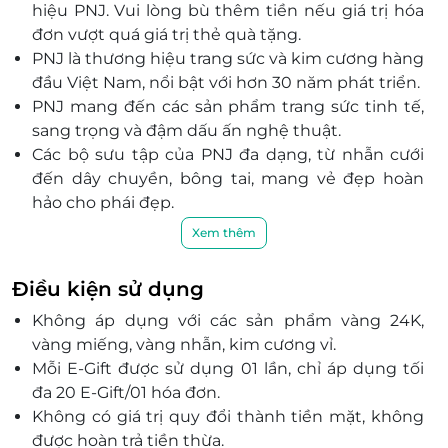
hiệu PNJ. Vui lòng bù thêm tiền nếu giá trị hóa
Đà Nẵng
đơn vượt quá giá trị thẻ quà tặng.
455 Núi Thành, P. Hòa Cường Nam, Quận Hải Châu,
PNJ là thương hiệu trang sức và kim cương hàng
Đà Nẵng
đầu Việt Nam, nổi bật với hơn 30 năm phát triển.
123 Hùng Vương, P. Hải Châu 1, Quận Hải Châu, Đà
PNJ mang đến các sản phẩm trang sức tinh tế,
Nẵng
sang trọng và đậm dấu ấn nghệ thuật.
513 Điện Biên Phủ, P. Hòa Khê, Quận Thanh Khê, Đà
Các bộ sưu tập của PNJ đa dạng, từ nhẫn cưới
Nẵng
đến dây chuyền, bông tai, mang vẻ đẹp hoàn
Quảng Ninh
hảo cho phái đẹp.
SH14, SH16, Lô 1 – Lô 2 Trần Hưng Đạo Plaza, Trần
PNJ cam kết chất lượng vượt trội, sử dụng
Xem thêm
Hưng Đạo, Hạ Long, Quảng Ninh
nguyên liệu cao cấp như vàng, bạc và kim
245 Trần Phú, P. Cẩm Thành, Cẩm Phả, Quảng Ninh
cương.
Điều kiện sử dụng
Tầng 1 - TTTM Vincom Hạ Long, Khu Cột Đồng Hồ, P.
Thương hiệu PNJ luôn đồng hành cùng sự phát
Bạch Đằng, Hạ Long, Quảng Ninh
Không áp dụng với các sản phẩm vàng 24K,
triển và thay đổi của phái đẹp Việt Nam.
168 Hùng Vương, Móng Cái, Quảng Ninh
vàng miếng, vàng nhẫn, kim cương vỉ.
Mỗi món trang sức từ PNJ là món quà ý nghĩa,
Mỗi E-Gift được sử dụng 01 lần, chỉ áp dụng tối
gắn liền với câu chuyện tình yêu, sự gắn kết và
Hồ Chí Minh
đa 20 E-Gift/01 hóa đơn.
tinh tế.
L1 – K10, Tầng L1, TTTM Vincom Plaza Lê Văn Việt, Số
Không có giá trị quy đổi thành tiền mặt, không
PNJ không chỉ là thương hiệu trang sức, mà còn
50 Lê Văn Việt, P. Tăng Nhơn Phú A, Quận 9, Hồ Chí
được hoàn trả tiền thừa.
là biểu tượng của vẻ đẹp và sự sang trọng.