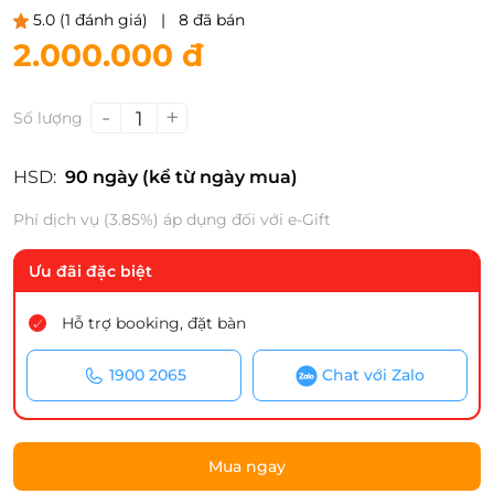
5.0
(1 đánh giá)
|
8 đã bán
2.000.000 đ
-
+
1
Số lượng
HSD:
90 ngày (kể từ ngày mua)
Phí dịch vụ (3.85%) áp dụng đối với e-Gift
Ưu đãi đặc biệt
Hỗ trợ booking, đặt bàn
1900 2065
Chat với Zalo
Mua ngay