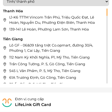
Thanh Hóa
L1-K6 TTTM Vincom Trần Phú, Triệu Quốc Đạt, Lê
Hoàn, Nguyễn Du, Phường Điện Biên, Thanh Hóa
139-141 Lê Hoàn, Phường Lam Sơn, Thanh Hóa
Tiền Giang
Lô GF - 06&09 tầng trệt Co.opmart, đường 30/4,
Phường 1, Cai Lậy, Tiền Giang
112 Nam Kỳ Khởi Nghĩa, P1, Mỹ Tho, Tiền Giang
Trần Công Tường, P. 5, Gò Công, Tiền Giang
545 L Văn Phẩm, P. 5, Mỹ Tho, Tiền Giang
61A Trương Định, Gò Công, Tiền Giang
35 Ấp Bắc, P. 5, Mỹ Tho, Tiền Giang
30/2 Ấp Bắc, P. 5, Mỹ Tho, Tiền Giang
Đơn vị cung cấp
Đà Nẵng
LifeLink Gift Card
165 Nguyễn Văn Thoại, P. An Hải Đông, Quận Sơn