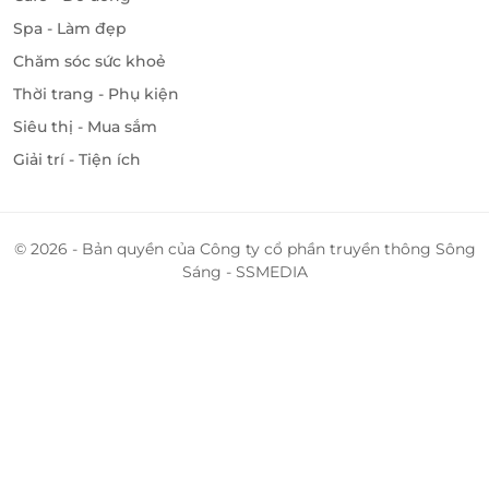
Số 01-K2A SC Vivocity, P. Tân Phong, Quận 7, Hồ Chí
Spa - Làm đẹp
Minh
Chăm sóc sức khoẻ
11 Sư Vạn Hạnh (nối dài), P. 10, Quận 10, Hồ Chí Minh
Thời trang - Phụ kiện
362 Nguyễn Văn Nghi, P. 7, Quận Gò Vấp, Hồ Chí
Siêu thị - Mua sắm
Minh
229A-231 Tân Sơn Nhì, P.Tân Sơn Nhì, Quận Tân Phú,
Giải trí - Tiện ích
Hồ Chí Minh
122 Tỉnh Lộ 8, TT. Củ Chi, Huyện Củ Chi, Hồ Chí Minh
281 Lê Văn Việt, P. Hiệp Phú, Thủ Đức, Hồ Chí Minh
© 2026 - Bản quyền của Công ty cổ phần truyền thông Sông
319 – 321 đường số 7, Phường Bình Trị Đông B, Quận
Sáng - SSMEDIA
Bình Tân, Hồ Chí Minh
GF-05, Siêu thị Co.opmart Thắng Lợi, Số 02 Trường
Chinh, Quận Tân Phú, Hồ Chí Minh
Hà Nội
6A Trần Nhân Tông, Quận Hai Bà Trưng, Hà Nội
L1-19, tầng 1 TTTM Vincom Nguyễn Chí Thanh, 54A
Nguyễn Chí Thanh, Quận Đống Đa, Hà Nội