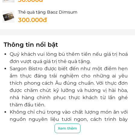
Thẻ quà tặng Baoz Dimsum
300.000đ
Thông tin nổi bật
Quý khách vui lòng bù thêm tiền nếu giá trị hoá
đơn vượt quá giá trị thẻ quà tặng.
Sargon Bistro được biết đến như một điểm hẹn
ẩm thực đáng trải nghiệm cho những ai yêu
thích phong cách Âu đúng chuẩn. Với thực đơn
được chăm chút kỹ lưỡng và hương vị hài hòa,
nhà hàng chinh phục thực khách từ lần ghé
thăm đầu tiên.
Không chỉ chú trọng vào chất lượng món ăn với
nguồn nguyên liệu tươi ngon, cách trình bày
tinh tế, Sargon Bistro còn nổi bật khi sớm định
Xem thêm
hình xu hướng ẩm thực lành mạnh, mang lại