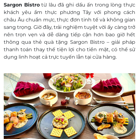
mất hoặc ở trạng thái “đã sử dụng” với bất kì lý
Sargon Bistro
từ lâu đã ghi dấu ấn trong lòng thực
do gì.
khách yêu ẩm thực phương Tây với phong cách
LifeLink không chịu trách nhiệm đối với chất
châu Âu chuẩn mực, thực đơn tinh tế và không gian
lượng của sản phẩm hoặc dịch vụ được cung
sang trọng. Giờ đây, trải nghiệm tuyệt vời ấy càng trở
cấp cũng như đối với các tranh chấp về sau giữa
nên trọn vẹn và dễ dàng tiếp cận hơn bao giờ hết
khách hàng và nhà cung cấp.
thông qua
thẻ quà tặng Sargon Bistro
– giải pháp
LifeLink có quyền sửa chữa hoặc thay đổi điều
thanh toán thay thế tiện lợi cho tiền mặt, có thể sử
khoản và điều kiện sử dụng mà không thông
dụng linh hoạt cả
trực tuyến
lẫn
tại cửa hàng
.
báo trước.