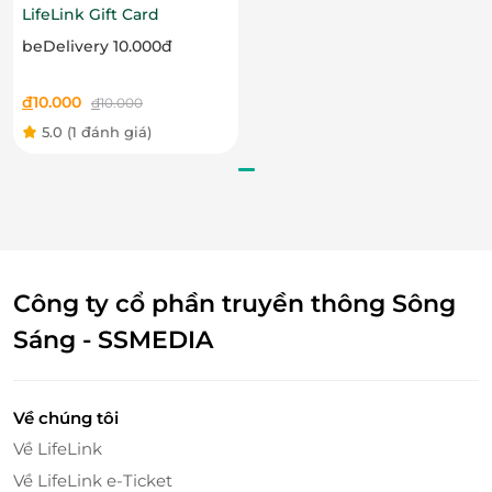
LifeLink Gift Card
beDelivery 10.000đ
đ
10.000
đ
10.000
5.0
(1 đánh giá)
Công ty cổ phần truyền thông Sông
Sáng - SSMEDIA
Thẻ Quà Tặng Sargon Bistro – Món quà
tinh tế, giải pháp thanh toán tiện lợi và
Về chúng tôi
hiện đại
Về LifeLink
Giải pháp thanh toán hiện đại, tiện lợi
Về LifeLink e-Ticket