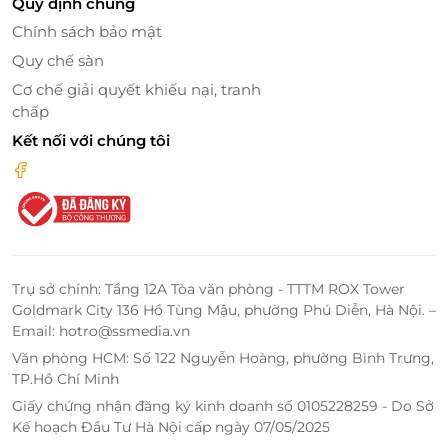
Quy định chung
Tết hay tri ân khách hàng, mà còn là một cách tuyệt
Chính sách bảo mật
vời để bạn tự thưởng cho chính mình một bữa ăn
Quy chế sàn
ngon trong không gian đẳng cấp. Đây là món quà
Cơ chế giải quyết khiếu nại, tranh
mang tính ứng dụng cao, thể hiện sự quan tâm tinh
chấp
tế của người tặng.
Kết nối với chúng tôi
Sargon Bistro và thẻ quà tặng – nơi khởi đầu cho
những trải nghiệm ẩm thực đầy cảm hứng. Đặt mua
ngay hôm nay qua
LifeLink
để trao gửi yêu thương
bằng hương vị tinh tế và phong cách sống hiện đại!
Trụ sở chính: Tầng 12A Tòa văn phòng - TTTM ROX Tower
Goldmark City 136 Hồ Tùng Mậu, phường Phú Diễn, Hà Nội. –
LifeLink
Email: hotro@ssmedia.vn
Văn phòng HCM: Số 122 Nguyễn Hoàng, phường Bình Trưng,
TP.Hồ Chí Minh
Giấy chứng nhận đăng ký kinh doanh số 0105228259 - Do Sở
Kế hoạch Đầu Tư Hà Nội cấp ngày 07/05/2025