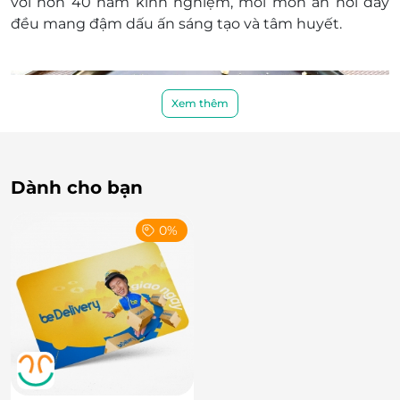
với hơn 40 năm kinh nghiệm, mỗi món ăn nơi đây
đều mang đậm dấu ấn sáng tạo và tâm huyết.
Xem thêm
Dành cho bạn
0%