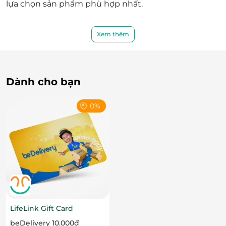
lựa chọn sản phẩm phù hợp nhất.
Xem thêm
Dành cho bạn
0%
Thẻ quà tặng LifeLink – Quà tặng ý
nghĩa dành cho gia đình bạn
Lợi ích của thẻ quà tặng LifeLink tại
Soc&Brothers
LifeLink Gift Card
Thẻ quà tặng LifeLink mang đến cơ hội trải nghiệm
beDelivery 10.000đ