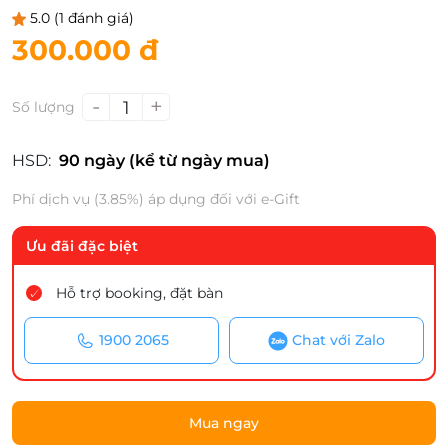
5.0
(1 đánh giá)
300.000 đ
-
+
1
Số lượng
HSD:
90 ngày (kể từ ngày mua)
Phí dịch vụ (3.85%) áp dụng đối với e-Gift
Ưu đãi đặc biệt
Hỗ trợ booking, đặt bàn
1900 2065
Chat với Zalo
Mua ngay