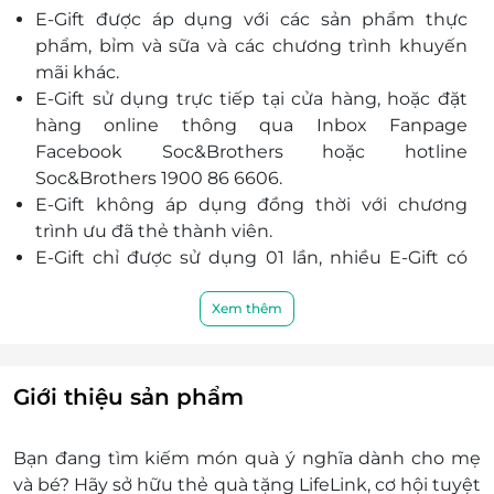
E-Gift được áp dụng với các sản phẩm thực
phẩm, bỉm và sữa và các chương trình khuyến
mãi khác.
E-Gift sử dụng trực tiếp tại cửa hàng, hoặc đặt
hàng online thông qua Inbox Fanpage
Facebook Soc&Brothers hoặc hotline
Soc&Brothers 1900 86 6606.
E-Gift không áp dụng đồng thời với chương
trình ưu đã thẻ thành viên.
E-Gift chỉ được sử dụng 01 lần, nhiều E-Gift có
thể được áp dụng trên cùng 01 hóa đơn.
E-Gift không đổi được ra tiền mặt một phần
Xem thêm
hoặc toàn bộ.
Không hoàn trả hoặc bán lại được.
Nếu giá tiền đơn đặt hàng của khách hàng vượt
Giới thiệu sản phẩm
quá giá trị của E-Gift thì khách hàng phải thanh
toán thêm khoản tiền chênh lệch đó.
Bạn đang tìm kiếm món quà ý nghĩa dành cho mẹ
Khách hàng có trách nhiệm bảo mật thông tin
và bé? Hãy sở hữu
thẻ quà tặng LifeLink
, cơ hội tuyệt