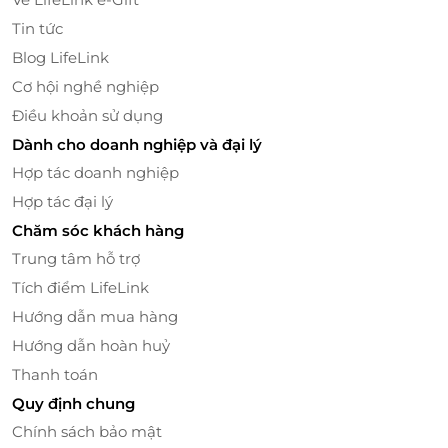
Tin tức
Blog LifeLink
Cơ hội nghề nghiệp
Điều khoản sử dụng
Dành cho doanh nghiệp và đại lý
Thẻ quà tặng
LifeLink
– Trải nghiệm chăm sóc đẳng
cấp tại Soc&Brothers!
Hợp tác doanh nghiệp
Hợp tác đại lý
Chăm sóc khách hàng
Trung tâm hỗ trợ
LifeLink
Tích điểm LifeLink
Hướng dẫn mua hàng
Hướng dẫn hoàn huỷ
Thanh toán
Quy định chung
Chính sách bảo mật