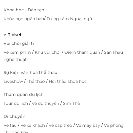
Khóa học - Đào tạo
/
Khóa học ngắn hạn
Trung tâm Ngoại ngữ
e-Ticket
Vui chơi giải trí
/
/
/
Vé xem phim
Khu vui chơi
Điểm tham quan
Sân khấu
nghệ thuật
Sự kiện văn hóa thể thao
/
/
Liveshow
Thể thao
Hội thảo khóa học
Tham quan du lịch
/
/
Tour du lịch
Vé du thuyền
Sim Thẻ
Di chuyển
/
/
/
/
Vé tàu
Vé xe khách
Vé cáp treo
Vé máy bay
Vé phòng
chờ sân bay