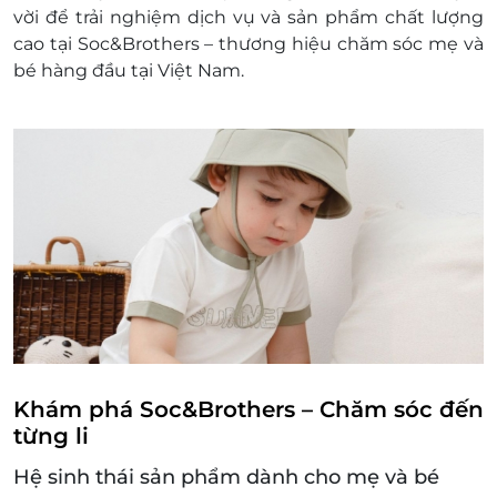
mã thẻ quà tặng sau khi đặt mua. LifeLink sẽ
vời để trải nghiệm dịch vụ và sản phẩm chất lượng
không chịu trách nhiệm hoàn trả các mã thẻ bị
cao tại Soc&Brothers – thương hiệu chăm sóc mẹ và
mất hoặc ở trạng thái "Đã sử dụng" với bất kỳ lý
bé hàng đầu tại Việt Nam.
do gì.
LifeLink sẽ không chịu trách nhiệm đối với chất
lượng sản phẩm hoặc dịch vụ được cung cấp
cũng như đối với các tranh chấp về sau giữa
khách hàng và nhà cung cấp.
LifeLink có quyền sửa chữa hoặc thay đổi điều
khoản và điều kiện sử dụng mà không thông
báo trước.
Hotline hỗ trợ: 1900 2065 -
Khám phá Soc&Brothers – Chăm sóc đến
từng li
Hệ sinh thái sản phẩm dành cho mẹ và bé