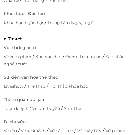
/
Quà Tết
Thời trang - Phụ kiện
Khóa học - Đào tạo
/
Khóa học ngắn hạn
Trung tâm Ngoại ngữ
e-Ticket
Vui chơi giải trí
/
/
/
Vé xem phim
Khu vui chơi
Điểm tham quan
Sân khấu
nghệ thuật
Sự kiện văn hóa thể thao
/
/
Liveshow
Thể thao
Hội thảo khóa học
Tham quan du lịch
/
/
Tour du lịch
Vé du thuyền
Sim Thẻ
Di chuyển
/
/
/
/
Vé tàu
Vé xe khách
Vé cáp treo
Vé máy bay
Vé phòng