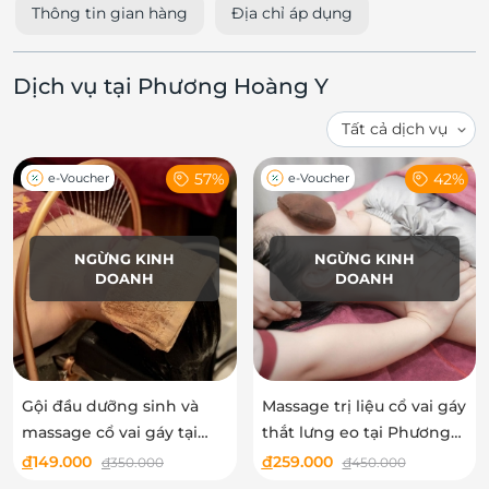
Thông tin gian hàng
Địa chỉ áp dụng
Dịch vụ tại Phương Hoàng Y
57%
42%
e-Voucher
e-Voucher
NGỪNG KINH
NGỪNG KINH
DOANH
DOANH
Gội đầu dưỡng sinh và
Massage trị liệu cổ vai gáy
massage cổ vai gáy tại
thắt lưng eo tại Phương
Phương Hoàng Y
Hoàng Y
đ
149.000
đ
259.000
đ
350.000
đ
450.000