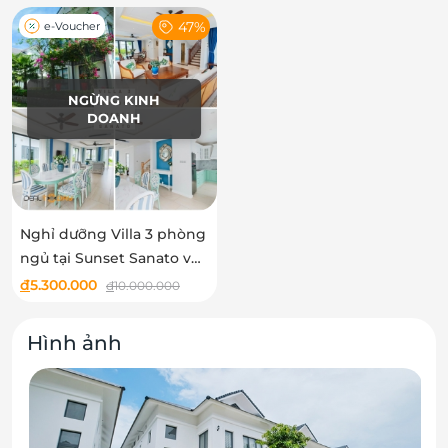
47%
e-Voucher
NGỪNG KINH
DOANH
Nghỉ dưỡng Villa 3 phòng
ngủ tại Sunset Sanato và
Combo chụp hình tiểu
đ
5.300.000
đ
10.000.000
cảnh
Hình ảnh