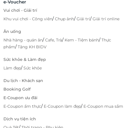
e-Voucher
Vui chơi - Giải trí
/
/
/
Khu vui chơi - Công viên
Chụp ảnh
Giải trí
Giải trí online
Ăn uống
/
/
/
Nhà hàng - quán ăn
Cafe, Trà
Kem - Tiệm bánh
Thực
/
phẩm
Tặng KH BIDV
Sức khỏe & Làm đẹp
/
Làm đẹp
Sức khỏe
Du lịch - Khách sạn
Booking Golf
E-Coupon ưu đãi
/
/
E-Coupon ẩm thực
E-Coupon làm đẹp
E-Coupon mua sắm
Dịch vụ tiện ích
/
Quà Tết
Thời trang - Phụ kiện