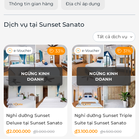
Thông tin gian hàng
Địa chỉ áp dụng
Dịch vụ tại Sunset Sanato
33%
31%
e-Voucher
e-Voucher
NGỪNG KINH
NGỪNG KINH
DOANH
DOANH
Nghỉ dưỡng Sunset
Nghỉ dưỡng Sunset Triple
Deluxe tại Sunset Sanato
Suite tại Sunset Sanato
đ
2.000.000
đ
3.100.000
đ
3.000.000
đ
4.500.000