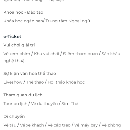
Khóa học - Đào tạo
/
Khóa học ngắn hạn
Trung tâm Ngoại ngữ
e-Ticket
Vui chơi giải trí
/
/
/
Vé xem phim
Khu vui chơi
Điểm tham quan
Sân khấu
nghệ thuật
Sự kiện văn hóa thể thao
/
/
Liveshow
Thể thao
Hội thảo khóa học
Tham quan du lịch
/
/
Tour du lịch
Vé du thuyền
Sim Thẻ
Di chuyển
/
/
/
/
Vé tàu
Vé xe khách
Vé cáp treo
Vé máy bay
Vé phòng