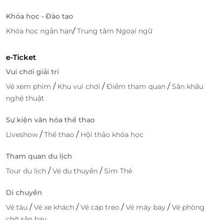
Khóa học - Đào tạo
/
Khóa học ngắn hạn
Trung tâm Ngoại ngữ
e-Ticket
Vui chơi giải trí
/
/
/
Vé xem phim
Khu vui chơi
Điểm tham quan
Sân khấu
nghệ thuật
Là công ty đầu tiên ra đời dòng dịch vụ đặc thù dành
Sự kiện văn hóa thể thao
riêng cho bà đẻ, VietCare nhận được sự ủng hộ của
/
/
Liveshow
Thể thao
Hội thảo khóa học
rất nhiều mẹ sau sinh, những ông chồng muốn
mang niềm vui trong thời gian ở cữ cho vợ,
Tham quan du lịch
VietCare được những khách hàng nổi tiếng tin dùng
/
/
Tour du lịch
Vé du thuyền
Sim Thẻ
như MC Phan Anh, Á hậu Thụy Vân, Hoa hậu Thân
thiện Dương Thùy Linh, diễn viên Hoài Thu…
Di chuyển
/
/
/
/
Vé tàu
Vé xe khách
Vé cáp treo
Vé máy bay
Vé phòng
chờ sân bay