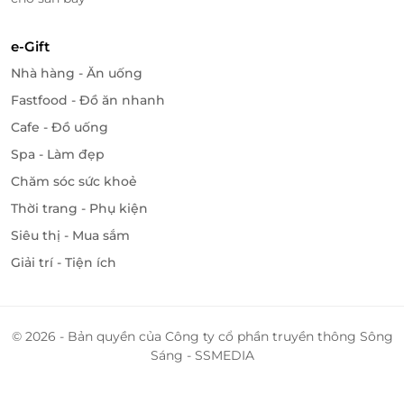
e-Gift
Nhà hàng - Ăn uống
Fastfood - Đồ ăn nhanh
Cafe - Đồ uống
Spa - Làm đẹp
Chăm sóc sức khoẻ
Thời trang - Phụ kiện
Siêu thị - Mua sắm
Giải trí - Tiện ích
Dịch vụ tại VietCare không giống như spa, cũng
không phải là thẩm mỹ viện, chăm sóc sức khỏe
trước và sau sinh hoàn toàn dựa vào các bài thuốc
dân gian, những phương pháp cổ truyền mang lại
© 2026 - Bản quyền của Công ty cổ phần truyền thông Sông
hiệu quả không tức thì nhưng dài lâu. Không sử
Sáng - SSMEDIA
dụng máy móc, hầu hết quy trình đều phụ thuộc
vào bàn tay của nhân viên chăm sóc đảm bảo sự an