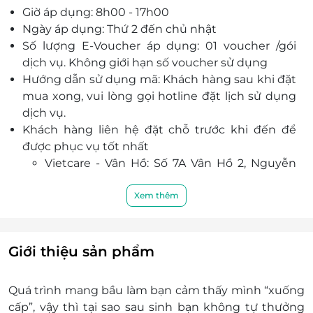
Giờ áp dụng: 8h00 - 17h00
Nguyên liệu sử dụng 100% chiết xuất thiên
Ngày áp dụng: Thứ 2 đến chủ nhật
nhiên như gừng, ngải cứu, tinh dầu tràm, oliu,
Số lượng E-Voucher áp dụng: 01 voucher /gói
….hoàn toàn an toàn, lành tính với làn da nhạy
dịch vụ. Không giới hạn số voucher sử dụng
cảm của phụ nữ bầu, sau sinh và làn da mỏng
Hướng dẫn sử dụng mã: Khách hàng sau khi đặt
manh của trẻ nhỏ.
mua xong, vui lòng gọi hotline đặt lịch sử dụng
dịch vụ.
Khách hàng liên hệ đặt chỗ trước khi đến để
được phục vụ tốt nhất
Vietcare - Vân Hồ: Số 7A Vân Hồ 2, Nguyễn
Đình Chiểu kéo dài, Lê Đại Hành, Hai Bà
Trưng, Hà Nội
Xem thêm
Vietcare - Nguyễn Văn Cừ: Số 113 ngõ 208
Nguyễn Văn Cừ, Long Biên, Hà Nội
Điện thoại: 024.4451.1111
Giới thiệu sản phẩm
Một khách hàng được mua nhiều E-Voucher/E-
Coupon
Quá trình mang bầu làm bạn cảm thấy mình “xuống
E-Voucher/E-Coupon không có giá trị quy đổi
cấp”, vậy thì tại sao sau sinh bạn không tự thưởng