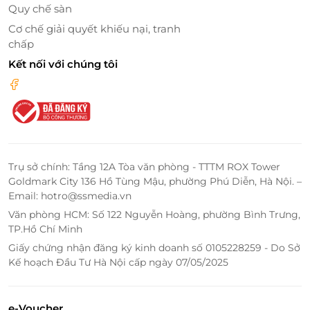
Quy chế sàn
Cơ chế giải quyết khiếu nại, tranh
chấp
Kết nối với chúng tôi
VietCare là thương hiệu chuyên cung cấp dịch vụ
chăm sóc trước và sau sinh uy tín tại Việt Nam. Từ
những kinh nghiệm được đúc kết của mình,
VietCare đều có những cách chăm sóc tốt nhất
dành cho khách hàng của mình từ: nhân viên tư vấn
Trụ sở chính: Tầng 12A Tòa văn phòng - TTTM ROX Tower
đến đội ngũ nhân viên chăm sóc, cách thức thanh
Goldmark City 136 Hồ Tùng Mậu, phường Phú Diễn, Hà Nội. –
toán đều đem lại cho khách hàng sự hài lòng.
Email: hotro@ssmedia.vn
Văn phòng HCM: Số 122 Nguyễn Hoàng, phường Bình Trưng,
TP.Hồ Chí Minh
Giấy chứng nhận đăng ký kinh doanh số 0105228259 - Do Sở
Kế hoạch Đầu Tư Hà Nội cấp ngày 07/05/2025
e-Voucher