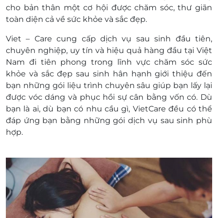
thành tiền mặt, không trả lại tiền thừa.
cho bản thân một cơ hội được chăm sóc, thư giãn
Không áp dụng đồng thời với chương trình
toàn diện cả về sức khỏe và sắc đẹp.
khuyến mại khác
Giá chưa bao gồm VAT, khách hàng muốn lấy
Viet – Care cung cấp dịch vụ sau sinh đầu tiên,
hóa đơn vui lòng liên hệ hotline hỗ trợ.
chuyên nghiệp, uy tín và hiệu quả hàng đầu tại Việt
Nam đi tiên phong trong lĩnh vực chăm sóc sức
khỏe và sắc đẹp sau sinh hân hạnh giới thiệu đến
bạn những gói liệu trình chuyên sâu giúp bạn lấy lại
được vóc dáng và phục hồi sự cân bằng vốn có. Dù
bạn là ai, dù bạn có nhu cầu gì, VietCare đều có thể
đáp ứng bạn bằng những gói dịch vụ sau sinh phù
hợp.