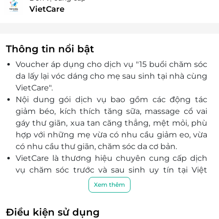
VietCare
Thông tin nổi bật
Voucher áp dụng cho dịch vụ "15 buổi chăm sóc
da lấy lại vóc dáng cho mẹ sau sinh tại nhà cùng
VietCare".
Nội dung gói dịch vụ bao gồm các động tác
giảm béo, kích thích tăng sữa, massage cổ vai
gáy thư giãn, xua tan căng thẳng, mệt mỏi, phù
hợp với những mẹ vừa có nhu cầu giảm eo, vừa
có nhu cầu thư giãn, chăm sóc da cơ bản.
VietCare là thương hiệu chuyên cung cấp dịch
vụ chăm sóc trước và sau sinh uy tín tại Việt
Nam, c
ung cấp đa dạng dịch vụ, có áp dụng
Xem thêm
phục vụ tại nhà.
Nhân viên có chuyên môn, có bằng y, dược, được
Điều kiện sử dụng
đào tạo bài bản, chuyên nghiệp.