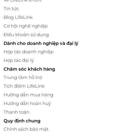
Tin tức
Blog LifeLink
Cơ hội nghề nghiệp
Điều khoản sử dụng
Nguyên liệu sử dụng của VietCare đều có thành
Dành cho doanh nghiệp và đại lý
phần từ thiên nhiên, an toàn, lành tính cho mẹ. Đạt
chứng nhận mỹ phẩm sạch ASEAN nên mẹ hoàn
Hợp tác doanh nghiệp
toàn yên tâm sử dụng, hoàn toàn an toàn và lành
Hợp tác đại lý
tính cho cả mẹ và bé.
Chăm sóc khách hàng
Trung tâm hỗ trợ
Tích điểm LifeLink
Hướng dẫn mua hàng
Hướng dẫn hoàn huỷ
Thanh toán
Quy định chung
Chính sách bảo mật