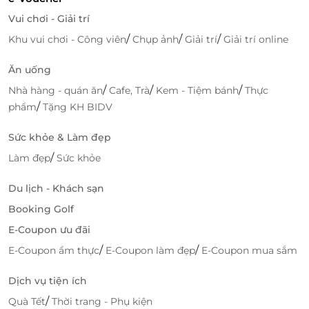
Vui chơi - Giải trí
/
/
/
Khu vui chơi - Công viên
Chụp ảnh
Giải trí
Giải trí online
Ăn uống
/
/
/
Nhà hàng - quán ăn
Cafe, Trà
Kem - Tiệm bánh
Thực
/
phẩm
Tặng KH BIDV
Hiện tại, VietCare là đơn vị có các chuyên gia được
Sức khỏe & Làm đẹp
tham dự các lớp tiền sản, được giảng dạy về cách
/
Làm đẹp
Sức khỏe
chăm sóc sản phụ sau khi sinh và bảo vệ sức khỏe và
sắc đẹp sau sinh tại các bệnh viện uy tín như: Hồng
Du lịch - Khách sạn
Ngọc, Việt Pháp và các lớp tiền sản tại Hà Nội, diễn
Booking Golf
đàn chăm sóc bà mẹ và trẻ em.
E-Coupon ưu đãi
/
/
E-Coupon ẩm thực
E-Coupon làm đẹp
E-Coupon mua sắm
Dịch vụ tiện ích
/
Quà Tết
Thời trang - Phụ kiện