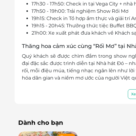
17h30 - 17h50: Check in tại Vega City + nhà
17h50 - 19h00: Trải nghiệm Show Rối Mơ
19h15: Check in Tổ hợp ẩm thực và giải trí
19h15 - 20h45: Thưởng thức tiệc Buffet BBQ 
21h00: Xe xuất phát đưa khách về Khách sạ
Thăng hoa cảm xúc cùng “Rối Mơ” tại Nhà
Quý khách sẽ được chìm đắm trong
show ngh
đại đặc sắc được trình diễn tại
Nhà hát Đó
– nh
rối, mỗi điệu múa, tiếng nhạc ngân lên như lời
hóa dân gian và niềm mơ ước của người Việt q
Không đơn thuần là một buổi diễn,
“Rối Mơ” l
Xe
ký ức tuổi thơ, dạo bước trong không gian c
Trang thanh bình.
Dành cho bạn