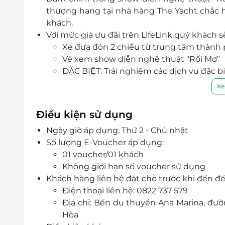
thượng hạng tại nhà hàng The Yacht chắc 
khách.
Với mức giá ưu đãi trên LifeLink quý khách 
Xe đưa đón 2 chiều từ trung tâm thành
Vé xem show diễn nghệ thuật "Rối Mơ"
ĐẶC BIỆT: Trải nghiệm các dịch vụ đặc bi
Buffet thượng hạng 60+ món ăn Á-Â
Xe
Chương trình giải trí sôi động cùng 
Trình diễn pháo hoa rực rỡ trên nền 
Điều kiện sử dụng
Ngày giờ áp dụng: Thứ 2 - Chủ nhật
Số lượng E-Voucher áp dụng:
01 voucher/01 khách
Không giới hạn số voucher sử dụng
Khách hàng liên hệ đặt chỗ trước khi đến để
Điện thoại liên hệ: 0822 737 579
Địa chỉ: Bến du thuyền Ana Marina, đư
Hòa