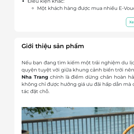
Điều kiện khác:
Một khách hàng được mua nhiều E-Vou
E-Voucher không có giá trị quy đổi thành
Không áp dụng đồng thời với chương tr
Xe
Giá bán đã bao gồm VAT, khách hàng lấy
Với combo này cần đặt trước ít nhất 1 
Giới thiệu sản phẩm
Nếu bạn đang tìm kiếm một trải nghiệm du lịch
quyện tuyệt vời giữa khung cảnh biển trời nên
Nha Trang
chính là điểm dừng chân hoàn hảo
không chỉ được hưởng
giá ưu đãi hấp dẫn
mà c
tác đặt chỗ.