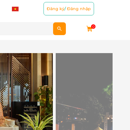
Đăng ký
/
Đăng nhập
0