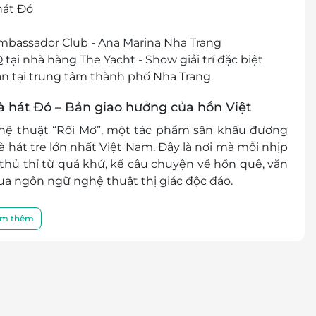
 hát Đó
 Ambassador Club - Ana Marina Nha Trang
tại nhà hàng The Yacht - Show giải trí đặc biệt
n tại trung tâm thành phố Nha Trang.
 hát Đó – Bản giao hưởng của hồn Việt
ệ thuật “Rối Mơ”
, một tác phẩm sân khấu đương
à hát tre lớn nhất Việt Nam. Đây là nơi mà mỗi nhịp
 thủ thỉ từ quá khứ, kể câu chuyện về hồn quê, văn
ua ngôn ngữ nghệ thuật thị giác độc đáo.
à một hành trình tâm hồn
, nơi bạn như được sống lại
m thêm
ổ tích huyền ảo giữa khung cảnh thiên nhiên Nha