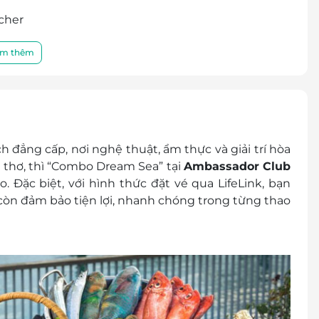
cher
 tiền mặt, không trả lại tiền thừa
ình khuyến mại khác
m thêm
 hóa đơn vui lòng liên hệ nhà hàng
ngày.
 đẳng cấp, nơi nghệ thuật, ẩm thực và giải trí hòa
 thơ, thì
“Combo Dream Sea” tại
Ambassador Club
. Đặc biệt, với hình thức
đặt vé qua LifeLink
, bạn
òn đảm bảo tiện lợi, nhanh chóng trong từng thao