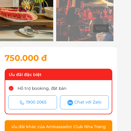
10
/
20
750.000 đ
Ưu đãi đặc biệt
Hỗ trợ booking, đặt bàn
1900 2065
Chat với Zalo
Ưu đãi khác của Ambassador Club Nha Trang