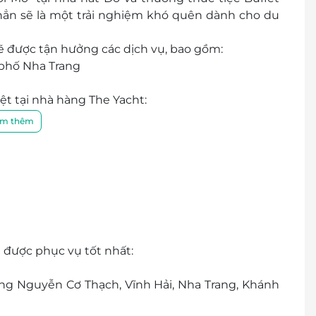
hẳn sẽ là một trải nghiệm khó quên dành cho du
sẽ được tận hưởng các dịch vụ, bao gồm:
 phố Nha Trang
ệt tại nhà hàng The Yacht:
u.
m thêm
liveband, DJ và vũ công.
trời biển Nha Trang vào lúc 20h30.
 được phục vụ tốt nhất:
ờng Nguyễn Cơ Thạch, Vĩnh Hải, Nha Trang, Khánh