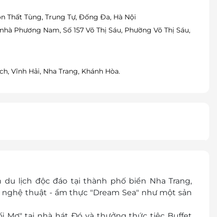
Tôn Thất Tùng, Trung Tự, Đống Đa, Hà Nội
a nhà Phương Nam, Số 157 Võ Thị Sáu, Phường Võ Thị Sáu,
h, Vĩnh Hải, Nha Trang, Khánh Hòa.
du lịch độc đáo tại thành phố biển Nha Trang,
 nghệ thuật - ẩm thực "Dream Sea" như một sản
 Mơ" tại nhà hát Đó và thưởng thức tiệc Buffet