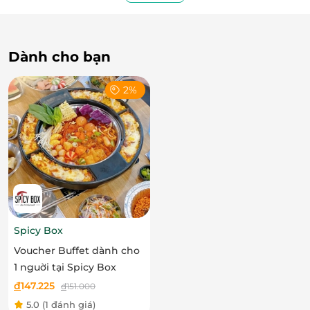
LifeLink
Dành cho bạn
2%
Spicy Box
Voucher Buffet dành cho
1 nguời tại Spicy Box
đ
147.225
đ
151.000
5.0
(1 đánh giá)