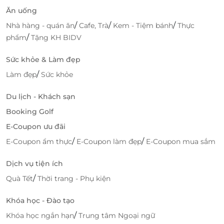
Ăn uống
/
/
/
Nhà hàng - quán ăn
Cafe, Trà
Kem - Tiệm bánh
Thực
/
phẩm
Tặng KH BIDV
Sức khỏe & Làm đẹp
/
Làm đẹp
Sức khỏe
Du lịch - Khách sạn
Booking Golf
E-Coupon ưu đãi
/
/
E-Coupon ẩm thực
E-Coupon làm đẹp
E-Coupon mua sắm
Dịch vụ tiện ích
/
Quà Tết
Thời trang - Phụ kiện
Khóa học - Đào tạo
/
Khóa học ngắn hạn
Trung tâm Ngoại ngữ