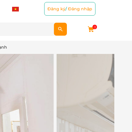
Đăng ký
/
Đăng nhập
0
lạnh