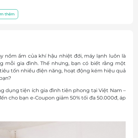
h toán
m thêm
h: Hồ Chí Minh, Hà Nội, Đà Nẵng, Biên Hòa, Bình
Coupon/ 01 hóa đơn
otline: để được hỗ trợ & tư vấn tốt nhất
y nồm ẩm của khí hậu nhiệt đới, máy lạnh luôn là
g mỗi gia đình. Thế nhưng, bạn có biết rằng một
upon
 tiêu tốn nhiều điện năng, hoạt động kém hiệu quả
ó giá trị quy đổi thành tiền mặt, không trả lại
 bạn?
các chương trình khuyến mại khác tại ứng dụng
g dụng tiện ích gia đình tiên phong tại Việt Nam –
 01 mã e-Coupon trên cùng 01 hóa đơn khi thanh
đến cho bạn
e-Coupon giảm 50% tối đa 50.000đ
, áp
n cùng 01 đơn hàng
 được hoàn hủy hoặc đổi trả dưới mọi hình thức.