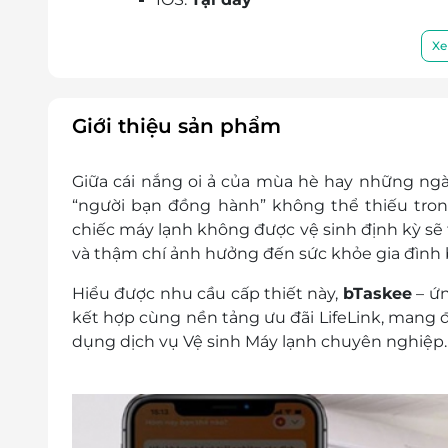
Android:
Tại đây
Bước 2: Nhập Mã e-Coupon ở bước than
Xe
Bước 3: Hoàn tất và thanh toán
Địa điểm áp dụng: Online tại các tỉnh thàn
Dương, Huế
Giới thiệu sản phẩm
Số lượng e-Coupon áp dụng: Sử dụng 01 e-
Quý khách vui lòng liên hệ cửa hàng qua số H
Giữa cái nắng oi ả của mùa hè hay những ngà
Điều kiện khác:
“người bạn đồng hành” không thể thiếu tron
Một khách hàng được mua nhiều e-Co
chiếc máy lạnh không được vệ sinh định kỳ sẽ
e-Coupon không được cộng gộp, không c
và thậm chí ảnh hưởng đến sức khỏe gia đình
tiền thừa
Không áp dụng đồng thời cùng lúc với 
Hiểu được nhu cầu cấp thiết này,
bTaskee
– ứn
Khách hàng chỉ được áp dụng duy nhất
kết hợp cùng nền tảng ưu đãi
LifeLink
, mang 
toán tại ứng dụng
dụng
dịch vụ Vệ sinh Máy lạnh chuyên nghiệp
.
Không áp dụng nhiều mã e-Coupon trê
Mã e-Voucher/e-Coupon xuất ra sẽ không