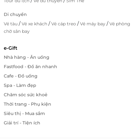
/
/
Tour du lịch
Vé du thuyền
Sim Thẻ
Di chuyển
/
/
/
/
Vé tàu
Vé xe khách
Vé cáp treo
Vé máy bay
Vé phòng
chờ sân bay
e-Gift
Nhà hàng - Ăn uống
Fastfood - Đồ ăn nhanh
Cafe - Đồ uống
Spa - Làm đẹp
Chăm sóc sức khoẻ
Thời trang - Phụ kiện
Siêu thị - Mua sắm
Giải trí - Tiện ích