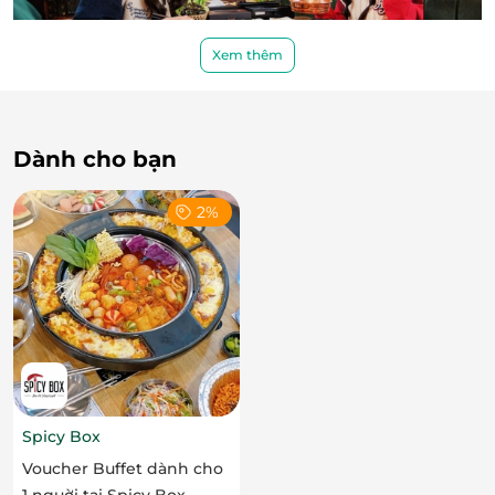
Xem thêm
Dành cho bạn
Mỗi lát thịt khi nướng lên đều tỏa ra mùi thơm
quyến rũ, mềm ngọt vừa miệng, mang đến cảm giác
2%
“tan chảy” trong từng thớ thịt – một trải nghiệm
không thể thiếu cho những ai yêu ẩm thực nướng
Nhật.
Spicy Box
Voucher Buffet dành cho
1 nguời tại Spicy Box