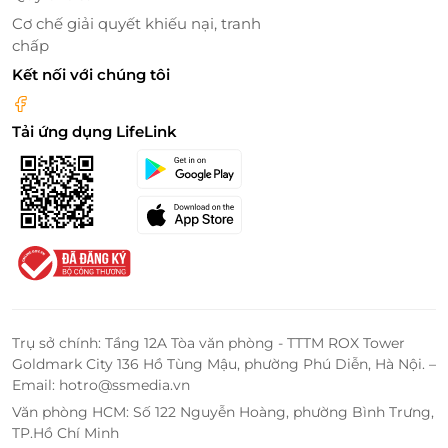
Cơ chế giải quyết khiếu nại, tranh
chấp
Kết nối với chúng tôi
Tải ứng dụng LifeLink
Đặt ngay qua LifeLink – Ưu đãi hấp dẫn,
tiện lợi tối đa
Đừng bỏ lỡ cơ hội trải nghiệm
Buffet Yakihokube -
Buffet Special buổi tối từ thứ 2 đến thứ 6 và cả ngày
cuối tuần
với mức giá ưu đãi cực tốt
khi đặt qua
LifeLink
. Giao diện thân thiện, thao tác đặt chỗ
Trụ sở chính: Tầng 12A Tòa văn phòng - TTTM ROX Tower
nhanh chóng giúp bạn dễ dàng lên kế hoạch cho
Goldmark City 136 Hồ Tùng Mậu, phường Phú Diễn, Hà Nội. –
Email: hotro@ssmedia.vn
một bữa tối đậm chất Nhật mà vẫn tiết kiệm chi phí
đáng kể.
Văn phòng HCM: Số 122 Nguyễn Hoàng, phường Bình Trưng,
TP.Hồ Chí Minh