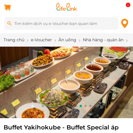
0
Trang chủ
e-Voucher
Ăn uống
Nhà hàng - quán ăn
B
9
/
11
Buffet Yakihokube - Buffet Special áp