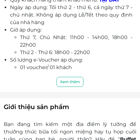
hoặc các buổi gặp gỡ đối tác.
Ngày áp dụng: Tối thứ 2 - thứ 6, cả ngày thứ 7 -
chủ nhật. Không áp dụng Lễ/Tết theo quy định
của nhà hàng
Giờ áp dụng:
Thứ 7, Chủ Nhật: 11h00 - 14h00, 18h00 -
22h00
Thứ 2 - Thứ 6: 18h00 - 22h00
Số lượng e-Voucher áp dụng:
01 voucher/ 01 khách
Áp dụng bàn từ 02 khách trở lên
Trẻ em:
Xem thêm
Trẻ em dưới 1m miễn phí
Trẻ em 1m -1,2m: Phụ thu 100.000đ/ 01 trẻ tại
nhà hàng
Giới thiệu sản phẩm
Trẻ em từ 1,2m trở lên: 01 e-Voucher như vé
người lớn
Bạn đang tìm kiếm một địa điểm lý tưởng để
Khách hàng liên hệ đăng ký dịch vụ trước khi
thưởng thức bữa tối ngon miệng hay tụ họp cuối
đến để được phục vụ tốt nhất:
tuần cùng bạn bè, người thân? Hãy để "
Buffet