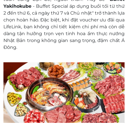
Hotline: 0906 838 186
Yakihokube
- Buffet Special áp dụng buổi tối từ thứ
Địa chỉ: Vincom Mega Mall Smart City, Tây Mỗ,
2 đến thứ 6, cả ngày thứ 7 và Chủ nhật"
trở thành lựa
Hà Nội
chọn hoàn hảo. Đặc biệt,
khi đặt voucher ưu đãi qua
e-Voucher không có giá trị quy đổi thành tiền
LifeLink
, bạn không chỉ tiết kiệm chi phí mà còn dễ
mặt, không trả lại tiền thừa
dàng tận hưởng trọn vẹn tinh hoa ẩm thực nướng
Không áp dụng đồng thời với chương trình
Nhật Bản trong không gian sang trọng, đậm chất Á
khuyến mại khác
Đông.
Giá bán chưa bao gồm VAT, nhà hàng luôn thu
VAT, khách hàng vui lòng thanh toán VAT tại
quầy thu ngân của nhà hàng.