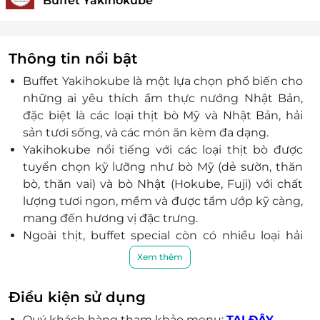
Buffet Yakihokube
Thông tin nổi bật
Buffet Yakihokube là một lựa chọn phổ biến cho
những ai yêu thích ẩm thực nướng Nhật Bản,
đặc biệt là các loại thịt bò Mỹ và Nhật Bản, hải
sản tươi sống, và các món ăn kèm đa dạng.
Yakihokube nổi tiếng với các loại thịt bò được
tuyển chọn kỹ lưỡng như bò Mỹ (dẻ sườn, thăn
bò, thăn vai) và bò Nhật (Hokube, Fuji) với chất
lượng tươi ngon, mềm và được tẩm ướp kỹ càng,
mang đến hương vị đặc trưng.
Ngoài thịt, buffet special còn có nhiều loại hải
sản tươi ngon như mực nướng, hàu nướng mỡ
Xem thêm
hành.
Nhà hàng sở hữu không gian rộng rãi, phù hợp
Điều kiện sử dụng
cho các buổi liên hoan, tụ tập bạn bè, gia đình
Quý khách hàng tham khảo menu:
TẠI ĐÂY