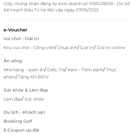
Đặt voucher ngay hôm nay trên
LifeLink
– Khởi đầu
Giấy chứng nhận đăng ký kinh doanh số 0105228259 - Do Sở
cho hành trình khám phá hương vị Nhật Bản tuyệt
Kế hoạch Đầu Tư Hà Nội cấp ngày 07/05/2025
hảo tại Buffet Yakihokube!
e-Voucher
LifeLink
Vui chơi - Giải trí
/
/
/
Khu vui chơi - Công viên
Chụp ảnh
Giải trí
Giải trí online
Ăn uống
/
/
/
Nhà hàng - quán ăn
Cafe, Trà
Kem - Tiệm bánh
Thực
/
phẩm
Tặng KH BIDV
Sức khỏe & Làm đẹp
/
Làm đẹp
Sức khỏe
Du lịch - Khách sạn
Booking Golf
E-Coupon ưu đãi