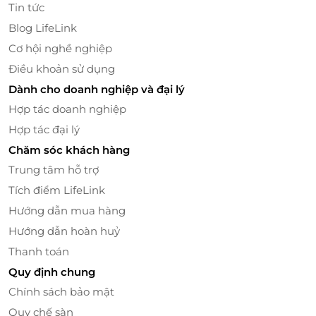
Tin tức
Blog LifeLink
Cơ hội nghề nghiệp
Điều khoản sử dụng
Dành cho doanh nghiệp và đại lý
Không gian lý tưởng cho mọi cuộc gặp gỡ
Hợp tác doanh nghiệp
Buffet Yakihokube không chỉ hấp dẫn bởi thực đơn
Hợp tác đại lý
thượng hạng mà còn ghi điểm với
không gian rộng
Chăm sóc khách hàng
rãi, thiết kế hiện đại pha lẫn nét truyền thống Nhật
Trung tâm hỗ trợ
Bản
. Đây là nơi hoàn hảo cho các buổi
liên hoan công
Tích điểm LifeLink
ty, tụ họp gia đình, bạn bè hay gặp gỡ đối tác
. Dù là
Hướng dẫn mua hàng
bữa ăn thân mật hay sự kiện long trọng, nhà hàng
vẫn đảm bảo mang lại sự thoải mái và hài lòng cho
Hướng dẫn hoàn huỷ
thực khách.
Thanh toán
Quy định chung
Chính sách bảo mật
Quy chế sàn