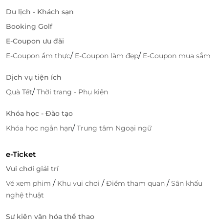
cùng nhau trải nghiệm kỳ nghỉ dưỡng đáng nhớ mà
Du lịch - Khách sạn
vẫn giữ được sự riêng tư, thoải mái.
Booking Golf
Camia Resort & Spa - Chạm tới sự hoàn hảo
E-Coupon ưu đãi
của nghỉ dưỡng
/
/
E-Coupon ẩm thực
E-Coupon làm đẹp
E-Coupon mua sắm
Đặt chân tới
Camia Resort & Spa
, bạn sẽ ngay lập tức
cảm nhận được nhịp sống chậm rãi, thư thái giữa
Dịch vụ tiện ích
không gian ngập tràn thiên nhiên. Kiến trúc nơi đây
/
Quà Tết
Thời trang - Phụ kiện
tinh tế và thời thượng nhưng vẫn giữ được
sự gần
gũi, hài hòa với cảnh sắc đảo ngọc
– điều làm nên
Khóa học - Đào tạo
bản sắc riêng biệt của khu nghỉ dưỡng.
/
Khóa học ngắn hạn
Trung tâm Ngoại ngữ
Không chỉ dừng lại ở không gian lưu trú đẳng cấp,
Camia còn mang đến cho du khách
chuỗi tiện ích đa
e-Ticket
dạng và hiện đại
:
Vui chơi giải trí
Bãi biển riêng biệt
để bạn đắm mình trong làn
/
/
/
Vé xem phim
Khu vui chơi
Điểm tham quan
Sân khấu
nước xanh mát và hoàng hôn rực rỡ.
nghệ thuật
Nhà hàng ven biển
với thực đơn hải sản tươi
Sự kiện văn hóa thể thao
ngon và đặc sản địa phương hấp dẫn.