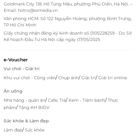
Goldmark City 136 Hồ Tùng Mậu, phường Phú Diễn, Hà Nội. –
Email: hotro@ssmedia.vn
Văn phòng HCM: Số 122 Nguyễn Hoàng, phường Bình Trưng,
TP.Hồ Chí Minh
Giấy chứng nhận đăng ký kinh doanh số 0105228259 - Do Sở
Kế hoạch Đầu Tư Hà Nội cấp ngày 07/05/2025
e-Voucher
Vui chơi - Giải trí
/
/
/
Khu vui chơi - Công viên
Chụp ảnh
Giải trí
Giải trí online
Ăn uống
/
/
/
Nhà hàng - quán ăn
Cafe, Trà
Kem - Tiệm bánh
Thực
/
phẩm
Tặng KH BIDV
Sức khỏe & Làm đẹp
Với sức chứa tối đa lên đến
6 người lớn và 2 trẻ em
,
Villa 2 Bedrooms là lựa chọn hoàn hảo để cả gia đình
/
Làm đẹp
Sức khỏe