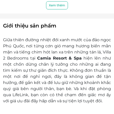
hồn.
Dịch vụ bao gồm:
Xem thêm
Phòng gym hiện đại và khu vui chơi dành
Hạng phòng: Villa 2 Bedrooms
cho trẻ em, đảm bảo mọi thành viên trong
Loại giường: Double + Twin bed
gia đình đều có khoảng thời gian tuyệt vời
Hướng nhìn: Hướng Vườn
nhất.
Giới thiệu sản phẩm
Diện tích phòng: 120m2
Tiện nghi: Phòng ngủ được trang bị đầy đủ
Giữa thiên đường nhiệt đới xanh mướt của đảo ngọc
các trang thiết bị hiện đại
Phú Quốc, nơi từng cơn gió mang hương biển mằn
Tiện ích ưu đãi khác:
mặn và tiếng chim hót lan xa trên những tán lá,
Villa
Miễn phí ăn sáng hàng ngày
2 Bedrooms tại
Camia Resort & Spa
hiện lên như
Miễn phí nước chào đón khách
một chốn dừng chân lý tưởng cho những ai đang
Miễn phí 1 chai nước suối hàng ngày cho mỗi
tìm kiếm sự thư giãn đích thực. Không đơn thuần là
khách
một nơi để nghỉ ngơi, đây là không gian để tận
Miễn phí wifi trong khu vực Resort
hưởng, để gắn kết và để lưu giữ những khoảnh khắc
Miễn phí sử dụng hồ bơi, khu vui chơi trẻ
quý giá bên người thân, bạn bè. Và khi đặt phòng
em, phòng tập Gym
qua
LifeLink
, bạn còn có thể chạm đến giấc mơ ấy
Giá trên đã bao gồm phí phục vụ và thuế
với
giá ưu đãi đầy hấp dẫn
và sự tiện lợi tuyệt đối.
GTGT
Miễn phí đón hoặc tiễn sân bay cho: