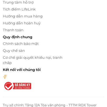
Trung tâm hỗ trợ
trong được bố trí thông minh: một phòng ngủ với
Tích điểm LifeLink
giường đôi cực lớn
cho những giấc ngủ sâu, và
Hướng dẫn mua hàng
phòng còn lại với
hai giường đôi lớn
, lý tưởng cho các
gia đình hoặc nhóm bạn.
Hướng dẫn hoàn huỷ
Thanh toán
Quy định chung
Chính sách bảo mật
Quy chế sàn
Cơ chế giải quyết khiếu nại, tranh
chấp
Kết nối với chúng tôi
Trụ sở chính: Tầng 12A Tòa văn phòng - TTTM ROX Tower