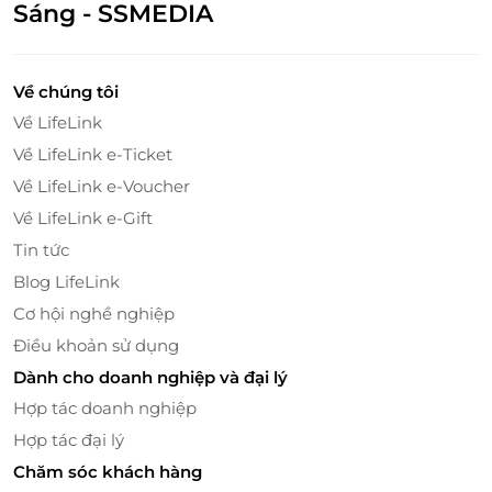
Sáng - SSMEDIA
Điều kiện khác:
Áp dụng 01 E-Voucher/E-Coupon cho 02
khách
Về chúng tôi
Một khách hàng được mua nhiều E-
Về LifeLink
Voucher/E-Coupon
Về LifeLink e-Ticket
E-Voucher/E-Coupon không có giá trị quy
đổi thành tiền mặt, không trả lại tiền thừa
Về LifeLink e-Voucher
Không áp dụng đồng thời với chương trình
Về LifeLink e-Gift
khuyến mại khác.
Tin tức
Blog LifeLink
Cơ hội nghề nghiệp
Điều khoản sử dụng
Dành cho doanh nghiệp và đại lý
Hợp tác doanh nghiệp
Thiết kế biệt thự gây ấn tượng với
tông màu trung
tính thanh lịch
, kết hợp tinh tế cùng
nội thất gỗ cao
Hợp tác đại lý
cấp
– vừa mang vẻ hiện đại, vừa tạo cảm giác ấm
Chăm sóc khách hàng
cúng như chính tổ ấm của bạn. Không gian bên