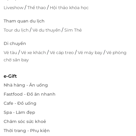
Quầy bar bãi biển
lãng mạn cho những buổi tối
/
/
Liveshow
Thể thao
Hội thảo khóa học
chill nhẹ cùng tiếng nhạc và sóng vỗ.
Khu spa cao cấp
,
phòng gym hiện đại
và
khu vui
Tham quan du lịch
chơi dành riêng cho trẻ em
– nơi mọi độ tuổi đều
/
/
Tour du lịch
Vé du thuyền
Sim Thẻ
tìm thấy niềm vui riêng.
Di chuyển
/
/
/
/
Vé tàu
Vé xe khách
Vé cáp treo
Vé máy bay
Vé phòng
chờ sân bay
e-Gift
Nhà hàng - Ăn uống
Fastfood - Đồ ăn nhanh
Cafe - Đồ uống
Spa - Làm đẹp
Chăm sóc sức khoẻ
Thời trang - Phụ kiện