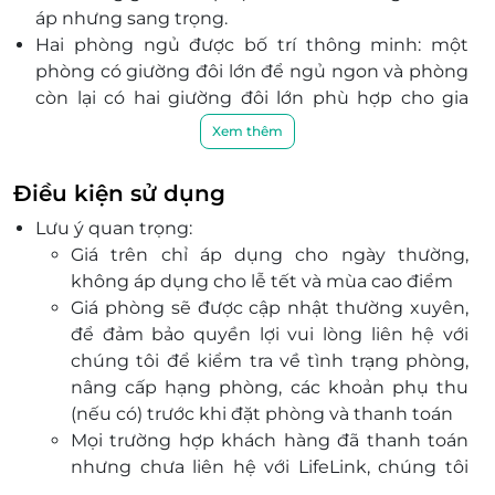
áp nhưng sang trọng.
Hai phòng ngủ được bố trí thông minh: một
phòng có giường đôi lớn để ngủ ngon và phòng
còn lại có hai giường đôi lớn phù hợp cho gia
đình hoặc nhóm bạn bè.
Xem thêm
Nằm ngay bên cạnh bãi biển Ông Lang xinh đẹp,
Camia Resort & Spa chỉ cách thị trấn Dương
Điều kiện sử dụng
Đông – trung tâm của Phú Quốc 9 km về phía
Lưu ý quan trọng:
Bắc và 19 km đến Sân bay Quốc tế Phú Quốc.
Giá trên chỉ áp dụng cho ngày thường,
Camia mang đến một hệ thống tiện ích phong
không áp dụng cho lễ tết và mùa cao điểm
phú:
Giá phòng sẽ được cập nhật thường xuyên,
Bãi biển riêng với cát trắng mịn và nước biển
để đảm bảo quyền lợi vui lòng liên hệ với
trong xanh.
chúng tôi để kiểm tra về tình trạng phòng,
Nhà hàng với thực đơn phong phú từ ẩm
nâng cấp hạng phòng, các khoản phụ thu
thực địa phương đến quốc tế.
(nếu có) trước khi đặt phòng và thanh toán
Quầy bar bãi biển lý tưởng cho những buổi
Mọi trường hợp khách hàng đã thanh toán
chiều lãng mạn.
nhưng chưa liên hệ với LifeLink, chúng tôi
Spa cao cấp giúp bạn thả lỏng cơ thể và tâm
hoàn toàn không chịu trách nhiệm