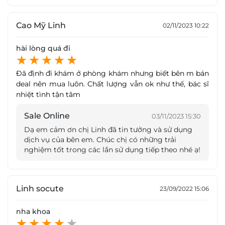
bề mặt răng, giúp ngăn cản, giảm thiểu sự tích lũy
mảng bám trên răng, giúp răng luôn khỏe mạnh và
Cao Mỹ Linh
02/11/2023 10:22
sáng đẹp.
hài lòng quá đi
Trám răng
Chi tiết dịch vụ:
Đã định đi khám ở phòng khám nhưng biết bên m bán
deal nên mua luôn. Chất lượng vẫn ok như thế, bác sĩ
Bước 1: Thăm khám và tư vấn
nhiệt tình tận tâm
Bước 2: Làm sạch răng, nạo sạch vết sâu
Bước 3: Tạo hình xoang trám
Sale Online
03/11/2023 15:30
Bước 4: Tiến hành trám răng
Dạ em cảm ơn chị Linh đã tin tưởng và sử dụng
Bước 6: Kiểm tra hoàn tất quá trình và dặn dò
dịch vụ của bên em. Chúc chị có những trải
thăm khám trước khi ra về.
nghiệm tốt trong các lần sử dụng tiếp theo nhé ạ!
Lưu ý: Kết quả phụ thuộc vào cơ địa từng người.
Linh socute
23/09/2022 15:06
nha khoa