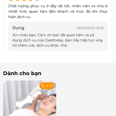
Chất lượng phục vụ ở đây rất tốt, nhân viên và nha sĩ
nhiệt tình, quan tâm đến khách về mức độ khi thực
hiện dịch vụ
Dung
26/09/2022 18:29
Xin chào bạn, Cảm ơn bạn đã quan tâm và sử
dụng dịch vụ của Dealtoday, bạn hãy tiếp tục ủng
hộ thêm các dịch vụ khác nhé.
Bác sĩ kiểm tra làm sạch và nạo vôi răng
Dành cho bạn
Trám răng là thay thế mô răng bị bệnh hoặc mô răng
đã bị mất bởi những vật liệu nha khoa nhằm ngăn
97%
chặn sự tiến triển của sâu răng. Dịch vụ trám răng tại
nha khoa An Tâm sẽ giúp bạn cải thiện tình trạng
răng sâu, ngăn không cho vi khuẩn hoặc các tác
nhân bên ngoài như nhiệt độ, hóa chất tấn công,
hủy hoại tủy răng. Đặc biệt, đây còn là biện pháp