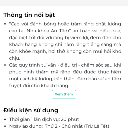
Thông tin nổi bật
"Cạo vôi đánh bóng hoặc trám răng chất lượng
cao tại Nha khoa An Tâm" an toàn và hiệu quả,
đặc biệt tốt đối với răng bị viêm lợi, đem đến cho
khách hàng không chỉ hàm răng trắng sáng mà
còn khỏe mạnh, hơi thở không còn mùi hôi khó
chịu.
Các quy trình tư vấn - điều trị - chăm sóc sau khi
phục hình thẩm mỹ răng đều được thực hiện
một cách kỹ lưỡng, cẩn thận, đảm bảo sự an tâm
tuyệt đối cho khách hàng.
Nha khoa có hơn 10 năm kinh nghiệm hoạt
Xem thêm
động trong lĩnh vực chăm sóc răng miệng.
Hệ thống phòng ốc khang trang, máy móc hiện
Điều kiện sử dụng
đại, điều kiện vô trùng cực chuẩn.
Thời gian 1 lần dịch vụ: 20 phút
Đội ngũ y bác sĩ có chuyên môn vững vàng, giàu
Ngày áp dụng: Thứ 2 - Chủ nhật (Trừ Lễ Tết)
kinh nghiệm, không ngừng học tập các kỹ thuật