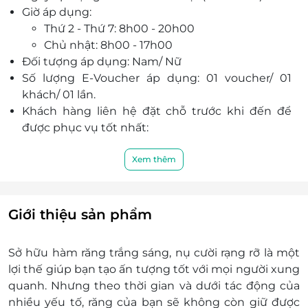
Giờ áp dụng:
tiến tiến mới để mang lại những dịch vụ tốt
Thứ 2 - Thứ 7: 8h00 - 20h00
nhất.
Chủ nhật: 8h00 - 17h00
Đối tượng áp dụng: Nam/ Nữ
Số lượng E-Voucher áp dụng: 01 voucher/ 01
khách/ 01 lần.
Khách hàng liên hệ đặt chỗ trước khi đến để
được phục vụ tốt nhất:
Điện thoại liên hệ: 0937 422 522 – 0902 353
567
Xem thêm
Địa chỉ: 494 Nguyễn Thái Sơn, Phường 5,
Quận Gò Vấp, Thành phố Hồ Chí Minh.
Một khách hàng được mua nhiều voucher.
Giới thiệu sản phẩm
E-Voucher/ E-Coupon không có giá trị quy đổi
thành tiền mặt, không trả lại tiền thừa.
Sở hữu hàm răng trắng sáng, nụ cười rạng rỡ là một
Không áp dụng đồng thời với chương trình
lợi thế giúp bạn tạo ấn tượng tốt với mọi người xung
khuyến mại khác.
quanh. Nhưng theo thời gian và dưới tác động của
nhiều yếu tố, răng của bạn sẽ không còn giữ được