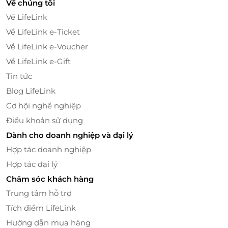
Về chúng tôi
nhất trong việc trám răng và việc lựa chọn từng loại
Về LifeLink
vật liệu tùy thuộc vào nhu cầu và tình trạng thực tế
Về LifeLink e-Ticket
răng của từng người. Các bác sỹ tại nha khoa An Tâm
sẽ tư vấn kỹ lưỡng và mang lại cho bạn dịch vụ hoàn
Về LifeLink e-Voucher
hảo từ chất lượng cho đến thẩm mỹ của răng.
Về LifeLink e-Gift
Tin tức
Việc cạo vôi, đánh bóng và trám răng tại nha khoa An
Blog LifeLink
Tâm diễn ra nhẹ nhàng, không đau, không gây ê
buốt, bạn hoàn toàn cảm thấy thoải mái trong khi
Cơ hội nghề nghiệp
các bác sĩ thực hiện liệu trình. Giờ thì bạn hoàn toàn
Điều khoản sử dụng
có thể tự tin với hàm răng trắng sáng, cho nụ cười
Dành cho doanh nghiệp và đại lý
rạng rỡ hơn.
Hợp tác doanh nghiệp
Hợp tác đại lý
Chăm sóc khách hàng
Trung tâm hỗ trợ
Tích điểm LifeLink
Hướng dẫn mua hàng