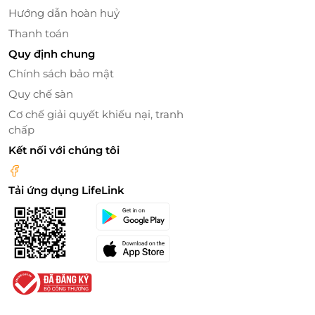
Hướng dẫn hoàn huỷ
Thanh toán
Quy định chung
Chính sách bảo mật
Quy chế sàn
Cơ chế giải quyết khiếu nại, tranh
chấp
Hệ thống phòng ốc khang trang, máy móc hiện đại
Kết nối với chúng tôi
Nha khoa An Tâm sở hữu đội ngũ y bác sĩ có chuyên
môn vững vàng, giàu kinh nghiệm, không ngừng
Tải ứng dụng LifeLink
học tập các kỹ thuật tiến tiến mới để mang lại
những dịch vụ tốt nhất. Các quy trình tư vấn - điều
trị - chăm sóc sau khi phục hình thẩm mỹ răng đều
được thực hiện một cách kỹ lưỡng, cẩn thận, đảm
bảo sự an tâm tuyệt đối cho khách hàng. Bên cạnh
đó, với hệ thống phòng ốc khang trang, máy móc
hiện đại, điều kiện vô trùng cực chuẩn, chắc chắn
Quý khách hàng sẽ cảm thấy vô cùng hài lòng khi