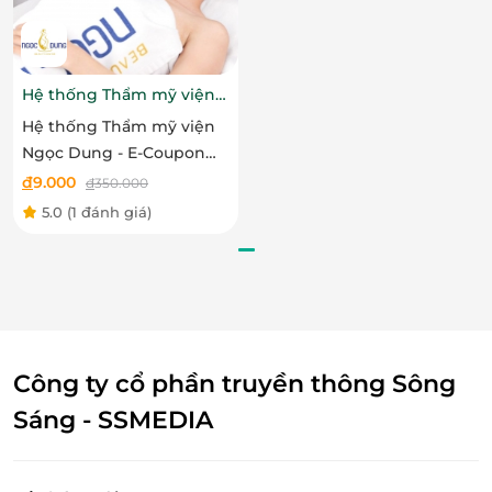
ngăn chặn hiệu quả những tác động xấu hơn dẫn
đến nguy cơ mục nát răng.
Hệ thống Thẩm mỹ viện
Ngọc Dung
Hệ thống Thẩm mỹ viện
Ngọc Dung - E-Coupon
ưu đãi trải nghiệm dịch
đ
9.000
đ
350.000
vụ Triệt lông nách hoặc
5.0
(1 đánh giá)
bikini
Công ty cổ phần truyền thông Sông
Sáng - SSMEDIA
Bác sĩ tiền hành trám răng
Nha khoa An Tâm chỉ sử dụng những vật liệu tốt