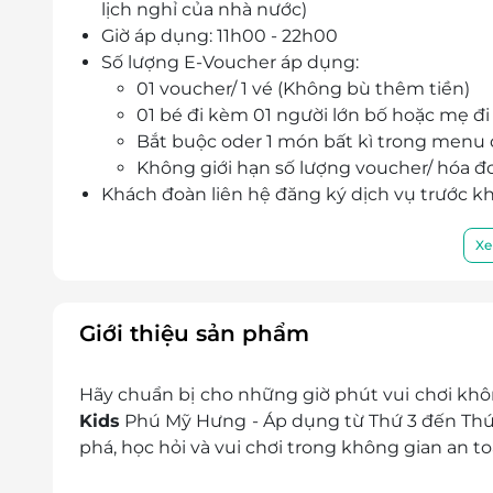
lịch nghỉ của nhà nước)
Giờ áp dụng: 11h00 - 22h00
Số lượng E-Voucher áp dụng:
01 voucher/ 1 vé (Không bù thêm tiền)
01 bé đi kèm 01 người lớn bố hoặc mẹ đ
Bắt buộc oder 1 món bất kì trong menu 
Không giới hạn số lượng voucher/ hóa đ
Khách đoàn liên hệ đăng ký dịch vụ trước kh
Địa chỉ: Ccomaya Kids Phú Mỹ Hưng: 10
Phong, Quận 7, Thành phố Hồ Chí Minh
Xe
Hotline: 0903 838 713
Một khách hàng được mua nhiều E-Vouche
E-Voucher/E-Coupon không có giá trị quy đổi
Giới thiệu sản phẩm
Không áp dụng đồng thời với chương trình 
Hãy chuẩn bị cho những giờ phút vui chơi khôn
Kids
Phú Mỹ Hưng - Áp dụng từ Thứ 3 đến Thứ 6
phá, học hỏi và vui chơi trong không gian an t