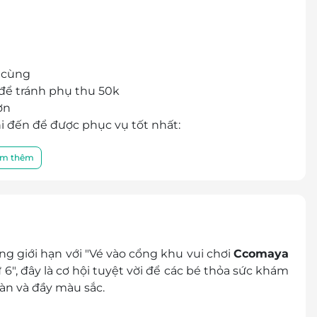
i cùng
để tránh phụ thu 50k
ơn
i đến để được phục vụ tốt nhất:
1 - 103 - 105 - 107 Khu Phố Mỹ Hào, Phường Tân
m thêm
r/E-Coupon
 thành tiền mặt, không trả lại tiền thừa
khuyến mại khác.
g giới hạn với "Vé vào cổng khu vui chơi
Ccomaya
", đây là cơ hội tuyệt vời để các bé thỏa sức khám
oàn và đầy màu sắc.