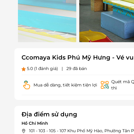
Ccomaya Kids Phú Mỹ Hưng - Vé vui 
5.0
(1 đánh giá)
|
29 đã bán
Quét mã QR
Mua dễ dàng, tiết kiệm tiện lợi
thì
Địa điểm sử dụng
Hồ Chí Minh
101 - 103 - 105 - 107 Khu Phố Mỹ Hào, Phường Tân