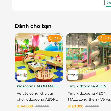
Xe
Dành cho bạn
20%
20
kidzooona AEON MALL
Tiny kidzooona AEON
Hải Phòng 3F
MALL Long Biên
Vé vào cổng khu vui
Tiny kidzooona AEON
chơi kidzooona AEON
MALL Long Biên - Vé và
MALL Hải Phòng 3F bao
cổng khu vui chơi bao
đ
144.000
đ
120.000
đ
180.000
đ
150.000