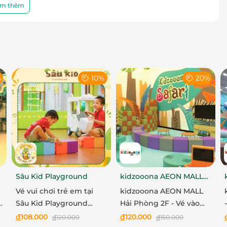
m thêm
%
10%
20%
Sâu Kid Playground
kidzooona AEON MALL
Hải Phòng 2F
Vé vui chơi trẻ em tại
kidzooona AEON MALL
o
Sâu Kid Playground
Hải Phòng 2F - Vé vào
trước 16h từ Thứ 2 - Thứ
cổng khu vui chơi bao
đ
108.000
đ
120.000
đ
120.000
đ
150.000