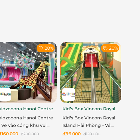
20%
20%
kidzooona Hanoi Centre
Kid's Box Vincom Royal
Island Hải Phòng
kidzooona Hanoi Centre
Kid's Box Vincom Royal
- Vé vào cổng khu vui
Island Hải Phòng - Vé
chơi bao gồm Lễ Tết
vào cổng khu vui chơi
đ
160.000
đ
96.000
đ
200.000
đ
120.000