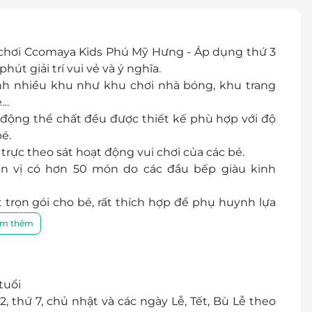
 chơi Ccomaya Kids Phú Mỹ Hưng - Áp dụng thứ 3
t giải trí vui vẻ và ý nghĩa.
ành nhiều khu như khu chơi nhà bóng, khu trang
e…
động thể chất đều được thiết kế phù hợp với độ
é.
trực theo sát hoạt động vui chơi của các bé.
n vị có hơn 50 món do các đầu bếp giàu kinh
 trọn gói cho bé, rất thích hợp để phụ huynh lựa
m thêm
maya Kids hứa hẹn sẽ làm hài lòng mọi quý khách
tuổi
, thứ 7, chủ nhật và các ngày Lễ, Tết, Bù Lễ theo