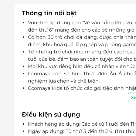
Thông tin nổi bật
Voucher áp dụng cho "Vé vào cổng khu vui
đến thứ 6" mang đến cho các bé những giờ phú
Có hơn 30 trò chơi đa dạng, được chia th
điểm, khu hoa quả, lắp ghép và phòng gam
Từ những trò chơi nhẹ nhàng đến các hoạt 
tuổi của bé, đảm bảo an toàn tuyệt đối cho b
Mỗi khu vực riêng biệt đều có nhân viên túc 
Ccomaya còn sở hữu thực đơn Âu Á chuẩ
nghiệm lựa chọn và chế biến.
Ccomaya Kids tổ chức các gói tiệc sinh nhật
chọn tổ chức tiệc cho bé yêu nhà mình.
Xe
Đội ngũ nhân viên chu đáo, nhiệt tình, Cco
hàng.
Điều kiện sử dụng
Khách hàng áp dụng: Các bé từ 1 tuổi đến 11 
Ngày áp dụng: Từ thứ 3 đến thứ 6. (Trừ thứ 2