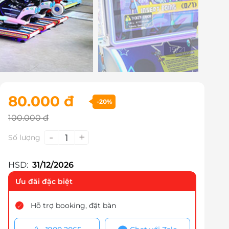
19
/
21
80.000 đ
-20%
100.000 đ
-
+
1
Số lượng
HSD:
31/12/2026
Ưu đãi đặc biệt
Hỗ trợ booking, đặt bàn