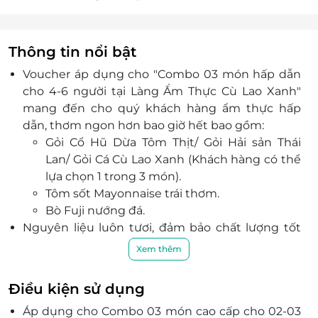
Thông tin nổi bật
Voucher áp dụng cho "Combo 03 món hấp dẫn
cho 4-6 người tại Làng Ẩm Thực Cù Lao Xanh"
mang đến cho quý khách hàng ẩm thực hấp
dẫn, thơm ngon hơn bao giờ hết bao gồm:
Gỏi Cổ Hũ Dừa Tôm Thịt/ Gỏi Hải sản Thái
Lan/ Gỏi Cá Cù Lao Xanh (Khách hàng có thể
lựa chọn 1 trong 3 món).
Tôm sốt Mayonnaise trái thơm.
Bò Fuji nướng đá.
Nguyên liệu luôn tươi, đảm bảo chất lượng tốt
nhất khi tới bàn thực khách.
Xem thêm
Đội ngũ bếp Cù Lao Xanh tự tin mang đến trải
nghiệm ẩm thực đa dạng phong cách, hợp khẩu
Điều kiện sử dụng
vị theo từng vùng miền, bên cạnh là chất lượng
Áp dụng cho Combo 03 món cao cấp cho 02-03
dịch vụ tốt nhất với chi phí hợp lý.