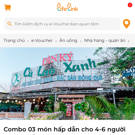
0
Trang chủ
e-Voucher
Ăn uống
Nhà hàng - quán ăn
C
9
/
12
Combo 03 món hấp dẫn cho 4-6 người