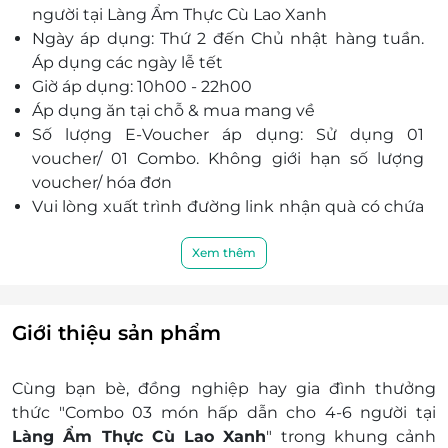
người tại Làng Ẩm Thực Cù Lao Xanh
Làng ẩm thực Cù Lao Xanh hiện lên như một
Ngày áp dụng: Thứ 2 đến Chủ nhật hàng tuần.
góc nhỏ bình yên để dừng chân và tận hưởng
Áp dụng các ngày lễ tết
những giây phút yên tĩnh cho riêng mình. Với
Giờ áp dụng: 10h00 - 22h00
góc nhìn hướng tầm mắt về Chung cư Grand
Áp dụng ăn tại chỗ & mua mang về
View - Quận 7, ta như nhỏ lại dưới sự chở che của
Số lượng E-Voucher áp dụng: Sử dụng 01
mẹ thiên nhiên khi bao bọc nhà hàng là dòng
voucher/ 01 Combo. Không giới hạn số lượng
nước nhẹ nhàng uốn quanh.
voucher/ hóa đơn
Đội ngũ nhân viên được đào tạo bài bản, chuyên
Vui lòng xuất trình đường link nhận quà có chứa
nghiệp để mang đến dịch vụ, trải nghiệm tiệc
mã eVoucher (dạng chữ số/ hoặc mã QR code)
tốt nhất cho Quý khách hàng đến với Làng Ẩm
cho nhân viên tại quầy trước khi thanh toán để
Xem thêm
Thực Cù Lao Xanh.
được áp dụng
Quý khách vui lòng liên hệ qua số Hotline 088
989 8000 - 0932 051 939 trước khi đến để được
Giới thiệu sản phẩm
hỗ trợ & phục vụ tốt nhất
Địa chỉ: 9A đường Trần Văn Trà, Phường Tân
Cùng bạn bè, đồng nghiệp hay gia đình thưởng
Phong, Quận 7, Thành phố Hồ Chí Minh (Bến
thức "Combo 03 món hấp dẫn cho 4-6 người tại
tàu Marina Club)
Làng Ẩm Thực Cù Lao Xanh
" trong khung cảnh
E-Voucher/E-Coupon không có giá trị quy đổi