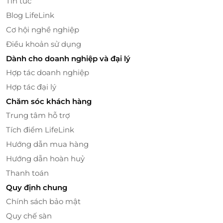
Tin tức
Bên cạnh đó, món tôm sốt mayonnaise trái thơm
Blog LifeLink
mang đến hương vị đặc biệt và tinh tế, với sự kết
Cơ hội nghề nghiệp
hợp giữa vị ngọt của tôm, vị béo của sốt mayonnaise
Điều khoản sử dụng
và hương vị tươi mát của trái thơm. Món ăn này sẽ
Dành cho doanh nghiệp và đại lý
làm hài lòng bất kỳ ai yêu thích hải sản và sự kết hợp
gia vị độc đáo.
Hợp tác doanh nghiệp
Hợp tác đại lý
Chăm sóc khách hàng
Trung tâm hỗ trợ
Tích điểm LifeLink
Hướng dẫn mua hàng
Hướng dẫn hoàn huỷ
Thanh toán
Quy định chung
Chính sách bảo mật
Quy chế sàn