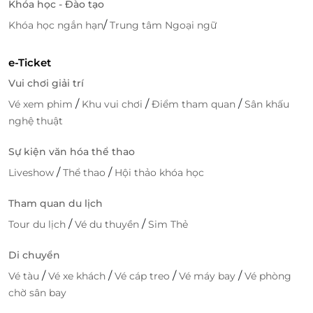
Khóa học - Đào tạo
Làng Ẩm Thực Cù Lao Xanh.
/
Khóa học ngắn hạn
Trung tâm Ngoại ngữ
e-Ticket
Vui chơi giải trí
/
/
/
Vé xem phim
Khu vui chơi
Điểm tham quan
Sân khấu
nghệ thuật
Sự kiện văn hóa thể thao
/
/
Liveshow
Thể thao
Hội thảo khóa học
Tham quan du lịch
/
/
Tour du lịch
Vé du thuyền
Sim Thẻ
Di chuyển
/
/
/
/
Vé tàu
Vé xe khách
Vé cáp treo
Vé máy bay
Vé phòng
chờ sân bay