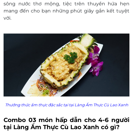
sông nước thơ mộng, tiệc trên thuyền hứa hẹn
thành tiền mặt, không trả lại tiền thừa
mang đến cho bạn những phút giây gắn kết tuyệt
Không áp dụng đồng thời với chương trình
vời.
khuyến mại khác
Giá trên chưa bao gồm VAT
Khách hàng vui lòng bù thêm phần chênh lệch
phát sinh (nếu có) & thanh toán trực tiếp nhà
hàng.
Thưởng thức ẩm thực đặc sắc tại
tại Làng Ẩm Thực Cù Lao Xanh
Combo 03 món hấp dẫn cho 4-6 người
tại Làng Ẩm Thực Cù Lao Xanh có gì?