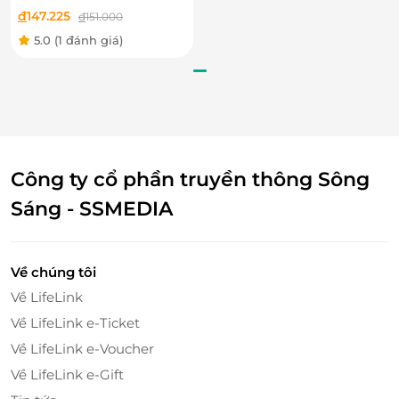
đ
147.225
đ
151.000
5.0
(1 đánh giá)
Công ty cổ phần truyền thông Sông
Sáng - SSMEDIA
Về chúng tôi
Về LifeLink
Về LifeLink e-Ticket
Về LifeLink e-Voucher
Về LifeLink e-Gift
Mỗi món ăn được bày trí đẹp mắt