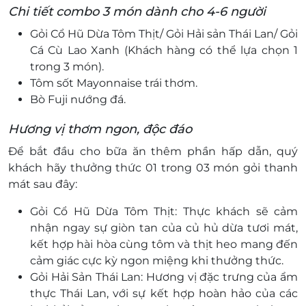
Chi tiết combo 3 món dành cho 4-6 người
Gỏi Cổ Hũ Dừa Tôm Thịt/ Gỏi Hải sản Thái Lan/ Gỏi
Cá Cù Lao Xanh (Khách hàng có thể lựa chọn 1
trong 3 món).
Tôm sốt Mayonnaise trái thơm.
Bò Fuji nướng đá.
Hương vị thơm ngon, độc đáo
Để bắt đầu cho bữa ăn thêm phần hấp dẫn, quý
khách hãy thưởng thức 01 trong 03 món gỏi thanh
mát sau đây:
Gỏi Cổ Hũ Dừa Tôm Thịt: T
hực khách sẽ cảm
nhận ngay sự giòn tan của củ hủ dừa tươi mát,
kết hợp hài hòa cùng tôm và thịt heo mang đến
cảm giác cực kỳ ngon miệng khi thưởng thức.
Gỏi Hải Sản Thái Lan: Hương vị đặc trưng của ẩm
thực Thái Lan, với sự kết hợp hoàn hảo của các