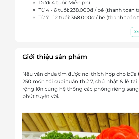
Dưới 4 tuổi: Miễn phí.
Từ 4 - 6 tuổi: 238.000đ / bé (thanh toán t
Từ 7 - 12 tuổi: 368.000đ / bé (thanh toán 
Trên 12 tuổi: Tính như người lớn.
Khách hàng vui lòng đặt chỗ trước khi đến 
Xe
bảo đảm chỗ ngồi cho khách nếu không đặt
Hotline: 1900 3488
Địa chỉ: Tầng 3, Trung tâm Thương Mạ
Giới thiệu sản phẩm
Quận Nam Từ Liêm, TP. Hà Nội.
Một khách hàng được mua nhiều voucher
Nếu vẫn chưa tìm được nơi thích hợp cho bữa t
E-Voucher/E-Coupon không có giá trị quy đổi
250 món tối cuối tuần thứ 7, chủ nhật & lễ tại
Không áp dụng đồng thời cùng lúc với các 
rộng lớn cùng hệ thống các phòng riêng sang
Đã bao gồm 8% VAT. Nhà hàng chịu trách nh
phút tuyệt vời.