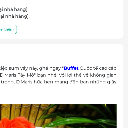
ại nhà hàng).
tại nhà hàng).
1 ngày để được phục vụ tốt nhất. Nhà hàng không
m thêm
 chỗ:
i Vincom Mega Mall Smart City, Phường Tây Mỗ,
iệc sum vầy này, ghé ngay "
Buffet
Quốc tế cao cấp
 thành tiền mặt, không trả lại tiền thừa
 D'Maris Tây Mỗ" bạn nhé. Với lợi thế về không gian
chương trình khuyến mại khác tại nhà hàng
 trọng, D'Maris hứa hẹn mang đến bạn những giây
iệm xuất hóa đơn khi khách hàng yêu cầu.