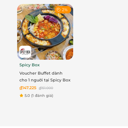
2%
Spicy Box
Voucher Buffet dành
cho 1 nguời tại Spicy Box
đ
147.225
đ
151.000
5.0
(1 đánh giá)