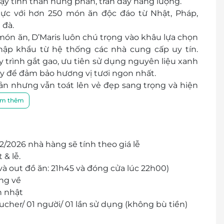
dậy tinh thần hưng phấn, tràn đầy năng lượng.
ực với hơn 250 món ăn độc đáo từ Nhật, Pháp,
 đà.
ón ăn, D’Maris luôn chú trọng vào khâu lựa chọn
hập khẩu từ hệ thống các nhà cung cấp uy tín.
 trình gắt gao, ưu tiên sử dụng nguyên liệu xanh
y để đảm bảo hương vị tươi ngon nhất.
iản nhưng vẫn toát lên vẻ đẹp sang trọng và hiện
bài trí sang trọng, D’Maris mang đến cho bạn một
m thêm
ờ phút ăn uống vui vẻ, thoải mái cùng gia đình,
nghiệm, tâm huyết với nghề, luôn sáng tạo trên
/2026 nhà hàng sẽ tính theo giá lễ
 thực khách. Nên mỗi món ăn được tạo ra không
 & lễ.
n chứa đựng cả sự tỉ mỉ, tinh tế và tâm tình của
à out đồ ăn: 21h45 và đóng cửa lúc 22h00)
ược chế biến trực tiếp tại quầy (gỏi, kim chi, đồ
ng về
ào cũng tươi mới, giúp cho thực khách có thể tận
h nhật
nhất.
cher/ 01 người/ 01 lần sử dụng (không bù tiền)