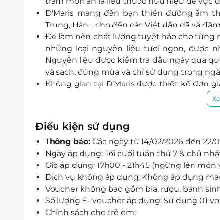
trăm món ăn là liều thuốc hữu hiệu để vực 
D'Maris mang đến bạn thiên đường ẩm th
Trung, Hàn… cho đến các Việt dân dã và đậm
Để làm nên chất lượng tuyệt hảo cho từng m
những loại nguyên liệu tươi ngon, được n
Nguyên liệu được kiểm tra đầu ngày qua quy
và sạch, đúng mùa và chỉ sử dụng trong ngà
Không gian tại D’Maris được thiết kế đơn g
đại. Với diện tích rộng lớn và phong cách 
Xe
không gian lý tưởng để tận hưởng những gi
bạn bè, đồng nghiệp và đối tác.
Điều kiện sử dụng
D’Maris có đội ngũ đầu bếp dày dặn kinh 
T
hông báo:
Các ngày từ 14/02/2026 đến 22/02
hành trình mang tinh hoa ẩm thực đến với
Ngày áp dụng: Tối cuối tuần thứ 7 & chủ nhật
chỉ mang theo những hương vị đặc sắc mà cò
Giờ áp dụng: 17h00 - 21h45 (ngừng lên món v
người đầu bếp. Đặc biệt, tất cả món ăn đều đ
Dịch vụ không áp dụng: Không áp dụng ma
muối chua và bánh ngọt) nên hương vị lúc n
Voucher không bao gồm bia, rượu, bánh sin
hưởng bữa tiệc ẩm thực một cách trọn vẹn 
Số lượng E- voucher áp dụng: Sử dụng 01 vou
Chính sách cho trẻ em: