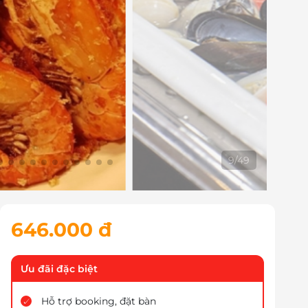
10
/
49
646.000 đ
Ưu đãi đặc biệt
Hỗ trợ booking, đặt bàn