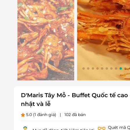
D'Maris Tây Mỗ - Buffet Quốc tế cao
nhật và lễ
5.0
(1 đánh giá)
|
102 đã bán
Quét mã QR