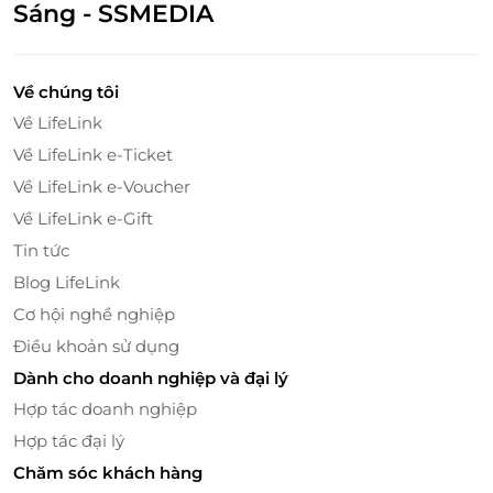
nước xanh ngắt. Buổi tối, khi thành phố lên đèn, bạn
Sáng - SSMEDIA
Không áp dụng đồng thời với chương trình
sẽ được chiêm ngưỡng khung cảnh lung linh, sóng
khuyến mại khác.
biển rì rào hòa cùng không khí yên bình, tạo nên
một trải nghiệm thư giãn khó quên.
Về chúng tôi
Về LifeLink
Về LifeLink e-Ticket
Về LifeLink e-Voucher
Về LifeLink e-Gift
Tin tức
Blog LifeLink
Cơ hội nghề nghiệp
Điều khoản sử dụng
Dành cho doanh nghiệp và đại lý
Hợp tác doanh nghiệp
Bên trong, phòng được
trang bị đầy đủ các tiện nghi
hiện đại
: TV màn hình phẳng, minibar, điều hòa, bàn
Hợp tác đại lý
làm việc, két sắt an toàn, cùng phòng tắm riêng với
Chăm sóc khách hàng
bồn tắm và đồ dùng cá nhân cao cấp. Từng chi tiết