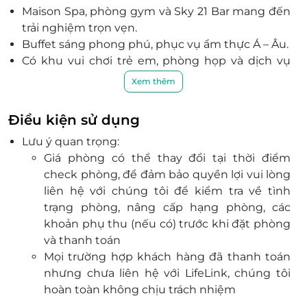
Maison Spa, phòng gym và Sky 21 Bar mang đến
trải nghiệm trọn vẹn.
Buffet sáng phong phú, phục vụ ẩm thực Á – Âu.
Có khu vui chơi trẻ em, phòng họp và dịch vụ
tiện nghi chuẩn 4 sao.
Xem thêm
Khách sạn nằm ngay trên đường Võ Nguyên
Giáp, chỉ cách bãi biển Mỹ Khê, Công viên Biển
Điều kiện sử dụng
Đông, Bãi biển Phạm Văn Đồng vài bước chân;
Lưu ý quan trọng:
cách Cầu Rồng, Cầu sông Hàn, Bảo tàng Điêu
Giá phòng có thể thay đổi tại thời điểm
khắc Chăm khoảng 2km.
check phòng, để đảm bảo quyền lợi vui lòng
Đặt ngay voucher giảm giá qua LifeLink.vn để
liên hệ với chúng tôi để kiểm tra về tình
trải nghiệm đặt dịch vụ tiện lợi và kỳ nghỉ đẳng
trạng phòng, nâng cấp hạng phòng, các
cấp.
khoản phụ thu (nếu có) trước khi đặt phòng
và thanh toán
Mọi trường hợp khách hàng đã thanh toán
nhưng chưa liên hệ với LifeLink, chúng tôi
hoàn toàn không chịu trách nhiệm
Dịch vụ bao gồm: