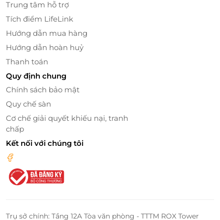
Trung tâm hỗ trợ
được bố trí hài hòa, mang đến cảm giác ấm áp, sang
Tích điểm LifeLink
trọng mà vẫn rất gần gũi, như một “ngôi nhà nhỏ”
Hướng dẫn mua hàng
bên bờ biển.
Hướng dẫn hoàn huỷ
Thanh toán
Quy định chung
Chính sách bảo mật
Quy chế sàn
Cơ chế giải quyết khiếu nại, tranh
chấp
Kết nối với chúng tôi
Chuỗi tiện ích đẳng cấp – Nâng tầm kỳ nghỉ
dưỡng
Không chỉ sở hữu vị trí tuyệt đẹp và phòng nghỉ
Trụ sở chính: Tầng 12A Tòa văn phòng - TTTM ROX Tower
sang trọng, Parosand Danang Hotel còn mang đến