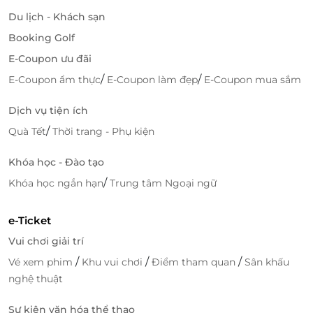
vào buổi tối, nơi bạn có thể nhâm nhi cocktail,
Du lịch - Khách sạn
thưởng thức đồ uống mát lạnh và chiêm
Booking Golf
ngưỡng khung cảnh biển về đêm.
E-Coupon ưu đãi
Tiện ích khác:
Khách sạn còn cung cấp
phòng
/
/
E-Coupon ẩm thực
E-Coupon làm đẹp
E-Coupon mua sắm
họp, hội nghị chuyên nghiệp
, cùng
khu vui chơi
cho trẻ em
– lý tưởng cho các chuyến nghỉ
Dịch vụ tiện ích
dưỡng gia đình.
/
Quà Tết
Thời trang - Phụ kiện
Khóa học - Đào tạo
/
Khóa học ngắn hạn
Trung tâm Ngoại ngữ
e-Ticket
Vui chơi giải trí
/
/
/
Vé xem phim
Khu vui chơi
Điểm tham quan
Sân khấu
nghệ thuật
Sự kiện văn hóa thể thao