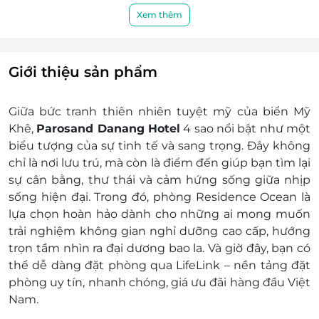
Lưu trú:
Xem thêm
Hạng phòng: Residence Ocean
Bao gồm: Double + Giường tầng
Hướng nhìn: Biển
Giới thiệu sản phẩm
Diện tích phòng: 40m2
Phòng ngủ được trang bị đầy đủ các
Giữa bức tranh thiên nhiên tuyệt mỹ của biển Mỹ
trang thiết bị hiện đại
Khê,
Parosand Danang Hotel
4 sao nổi bật như một
Tiện ích khác:
biểu tượng của sự tinh tế và sang trọng. Đây không
Nước uống chào đón khi nhận phòng
chỉ là nơi lưu trú, mà còn là điểm đến giúp bạn tìm lại
Ăn sáng cho số khách tiêu chuẩn/phòng
sự cân bằng, thư thái và cảm hứng sống giữa nhịp
Miễn phí 02 chai nước uống mỗi ngày
sống hiện đại. Trong đó, phòng Residence Ocean là
trong phòng
lựa chọn hoàn hảo dành cho những ai mong muốn
Miễn phí sử dụng phòng gym, Kid Club
trải nghiệm không gian nghỉ dưỡng cao cấp, hướng
và bể bơi vô cực ngoài trời
trọn tầm nhìn ra đại dương bao la. Và giờ đây, bạn có
Miễn phí truy cập internet trong phòng
thể dễ dàng đặt phòng qua LifeLink – nền tảng đặt
và các khu vực khác
phòng uy tín, nhanh chóng, giá ưu đãi hàng đầu Việt
Giá trên đã bao gồm phí phục vụ và thuế
Nam.
GTGT