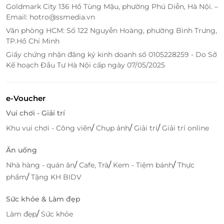
Goldmark City 136 Hồ Tùng Mậu, phường Phú Diễn, Hà Nội. –
cho du khách hệ thống tiện ích chuẩn 4 sao, đáp
Email: hotro@ssmedia.vn
ứng mọi nhu cầu nghỉ ngơi, ẩm thực và giải trí:
Văn phòng HCM: Số 122 Nguyễn Hoàng, phường Bình Trưng,
TP.Hồ Chí Minh
Hồ bơi vô cực tầng 20:
Nổi bật với tầm nhìn
Giấy chứng nhận đăng ký kinh doanh số 0105228259 - Do Sở
hướng biển, hồ bơi tạo cảm giác “vô cực” giữa
Kế hoạch Đầu Tư Hà Nội cấp ngày 07/05/2025
mây trời và đại dương – nơi bạn có thể thả mình
thư giãn, ngắm hoàng hôn rực rỡ và ghi lại
những khoảnh khắc đáng nhớ.
e-Voucher
Phòng gym hiện đại:
Dành cho những ai yêu
Vui chơi - Giải trí
thích vận động, trung tâm thể dục được trang bị
đầy đủ máy móc và không gian thoáng mát
/
/
/
Khu vui chơi - Công viên
Chụp ảnh
Giải trí
Giải trí online
giúp bạn duy trì lối sống lành mạnh.
Ăn uống
Maison Spa:
Một “ốc đảo” của sự thư giãn, nơi
bạn có thể tận hưởng những liệu trình massage,
/
/
/
Nhà hàng - quán ăn
Cafe, Trà
Kem - Tiệm bánh
Thực
chăm sóc da chuyên sâu, giúp xua tan mệt mỏi
/
phẩm
Tặng KH BIDV
và tái tạo năng lượng.
Sức khỏe & Làm đẹp
Ẩm thực tinh tế:
Nhà hàng
Big Plate
phục vụ
bữa sáng buffet đa dạng
, kết hợp giữa hương vị
/
Làm đẹp
Sức khỏe
Á – Âu. Đặc biệt,
Sky 21 Bar
là điểm đến lý tưởng