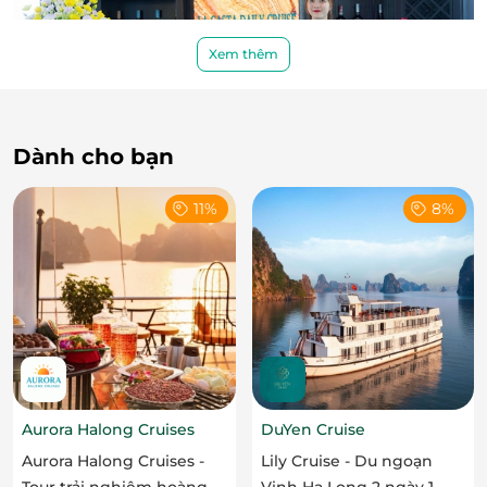
Xem thêm
Dành cho bạn
11%
8%
Aurora Halong Cruises
DuYen Cruise
Hành trình 8 giờ – khám phá những tuyệt tác
Aurora Halong Cruises -
Lily Cruise - Du ngoạn
thiên nhiên sống động
Tour trải nghiệm hoàng
Vịnh Hạ Long 2 ngày 1