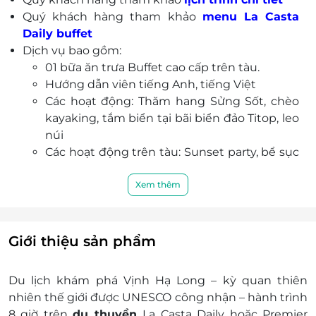
hôn, nghỉ ngơi và ngắm nhìn khung cảnh chiều
Quý khách hàng tham khảo
menu La Casta
tà thơ mộng.
Daily buffet
Dịch vụ bao gồm:
01 bữa ăn trưa Buffet cao cấp trên tàu.
Hướng dẫn viên tiếng Anh, tiếng Việt
Các hoạt động: Thăm hang Sửng Sốt, chèo
kayaking, tắm biển tại bãi biển đảo Titop, leo
núi
Các hoạt động trên tàu: Sunset party, bể sục
Jacuzzi.
Lịch trình tham quan 1 ngày.
Xem thêm
Vé tham quan, thắng cảnh (đối với khách
ghép)
Tổ chức sinh nhật cho khách trong chương
Giới thiệu sản phẩm
trình Sunset party (miễn phí khi có yêu cầu).
Dịch vụ không bao gồm:
Du lịch khám phá Vịnh Hạ Long – kỳ quan thiên
Phụ thu lễ tết.
nhiên thế giới được UNESCO công nhận – hành trình
Chi phí xe di chuyển Hà Nội-Hạ Long - Hà
8 giờ trên
du thuyền
La Casta Daily hoặc Premier