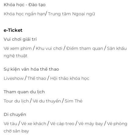
Khóa học - Đào tạo
/
Khóa học ngắn hạn
Trung tâm Ngoại ngữ
e-Ticket
Vui chơi giải trí
/
/
/
Vé xem phim
Khu vui chơi
Điểm tham quan
Sân khấu
nghệ thuật
Sự kiện văn hóa thể thao
/
/
Liveshow
Thể thao
Hội thảo khóa học
Tham quan du lịch
/
/
Tour du lịch
Vé du thuyền
Sim Thẻ
Đặt vé nhanh chóng, ưu đãi hấp dẫn
Di chuyển
cùng LifeLink
/
/
/
/
Vé tàu
Vé xe khách
Vé cáp treo
Vé máy bay
Vé phòng
chờ sân bay
Chỉ với vài thao tác đơn giản trên
LifeLink
, bạn có thể