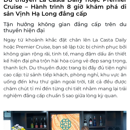
Từ đủ 11 tuổi tính giá như người lớn
Cruise – Hành trình 8 giờ khám phá di
Khách hàng liên hệ đăng ký dịch vụ trước khi
sản Vịnh Hạ Long đẳng cấp
đến để được phục vụ tốt nhất
Tận hưởng không gian đẳng cấp trên du
Hotline: 1900 2065 hoặc 0934 661 016
thuyền hiện đại
Địa chỉ: Bến du thuyền Tuần Châu - Hạ Long
- Quảng Ninh
Ngay từ khoảnh khắc đặt chân lên La Casta Daily
Điều kiện khác:
hoặc Premier Cruise, bạn sẽ lập tức bị chinh phục bởi
E-Voucher/E-Coupon không có giá trị quy
không gian
rộng rãi, tinh tế
, mang đậm dấu ấn thiết
đổi thành tiền mặt, không trả lại tiền thừa.
kế hiện đại pha trộn hài hòa cùng vẻ đẹp sang trọng,
Không áp dụng đồng thời với chương trình
thanh lịch. Du thuyền được trang bị đầy đủ tiện nghi
khuyến mại khác.
cao cấp: từ sảnh tiếp khách, phòng nghỉ, khu vực ăn
Giá chưa bao gồm VAT.
uống đến khu thư giãn ngoài trời, tất cả đều được
Không hoàn hủy với booking đã thành công.
chăm chút tỉ mỉ đến từng chi tiết nhằm mang lại trải
nghiệm đẳng cấp chuẩn 5 sao giữa lòng kỳ quan.