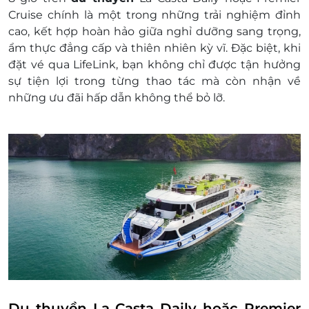
Nội.
Cruise
chính là một trong những trải nghiệm đỉnh
Thuế VAT 10%.
cao, kết hợp hoàn hảo giữa nghỉ dưỡng sang trọng,
Đồ uống không có trong menu.
ẩm thực đẳng cấp và thiên nhiên kỳ vĩ. Đặc biệt, khi
Phụ phí đồ uống mang lên tàu, chi phí nấu
đặt vé qua
LifeLink
, bạn không chỉ được tận hưởng
đồ ăn riêng theo yêu cầu.
sự tiện lợi trong từng thao tác mà còn nhận về
Các chương trình phát sinh không có/ nêu rõ
những ưu đãi hấp dẫn không thể bỏ lỡ.
trong lịch trình.
Ngày áp dụng: Thứ 2 - Chủ nhật
Số lượng E-Voucher áp dụng: 01 voucher/ 01
khách hàng
Phụ thu (nếu có):
Phụ thu các ngày Lễ/Tết: 300.000 VND/
khách
Trẻ em:
Trẻ em từ 0- 4 tuổi và dưới 1,2m miễn
phí, cao trên 1,2m khách tự trả tiền vé
phát sinh (Nếu có) và chỉ được miễn phí
trong trường hợp sau:
Trẻ em từ đủ 5-10 tuổi: 75% người lớn
Du thuyền La Casta Daily hoặc Premier