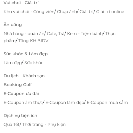
Vui chơi - Giải trí
/
/
/
Khu vui chơi - Công viên
Chụp ảnh
Giải trí
Giải trí online
Ăn uống
Hành trình vị giác với tiệc buffet mang đậm
hồn Việt
/
/
/
Nhà hàng - quán ăn
Cafe, Trà
Kem - Tiệm bánh
Thực
/
phẩm
Tặng KH BIDV
Không chỉ đã mắt với cảnh quan, du khách còn được
“chiêu đãi” vị giác bằng một
bữa tiệc buffet đa dạng
Sức khỏe & Làm đẹp
ngay trên tàu, hội tụ tinh hoa ẩm thực Việt Nam. Từ
/
Làm đẹp
Sức khỏe
những món hải sản tươi rói được chế biến cầu kỳ,
đến những đặc sản vùng miền đậm đà bản sắc dân
Du lịch - Khách sạn
tộc – mỗi món ăn đều là một hành trình văn hóa thu
Booking Golf
nhỏ, đưa thực khách đi qua từng cung bậc cảm xúc.
E-Coupon ưu đãi
/
/
E-Coupon ẩm thực
E-Coupon làm đẹp
E-Coupon mua sắm
Dịch vụ tiện ích
/
Quà Tết
Thời trang - Phụ kiện