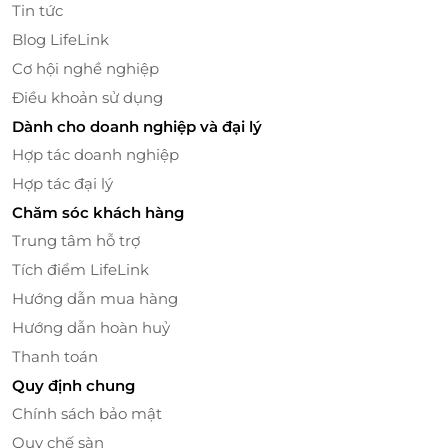
Tin tức
Blog LifeLink
Cơ hội nghề nghiệp
Điều khoản sử dụng
Dành cho doanh nghiệp và đại lý
Hợp tác doanh nghiệp
Hợp tác đại lý
Chăm sóc khách hàng
Trung tâm hỗ trợ
Tích điểm LifeLink
Chuyến đi không chỉ là hành trình khám phá mà còn
Hướng dẫn mua hàng
là dịp để bạn
sống chậm lại và tận hưởng
. Ngâm
Hướng dẫn hoàn huỷ
mình thư giãn trong
bồn jacuzzi ngoài trời
giữa
Thanh toán
không gian biển trời bao la, nhâm nhi ly cocktail mát
lạnh trong lúc mặt trời buông xuống mặt vịnh, hay
Quy định chung
tham gia
tiệc ngắm hoàng hôn
với âm nhạc du
Chính sách bảo mật
dương, ánh sáng rực rỡ – tất cả tạo nên những ký ức
Quy chế sàn