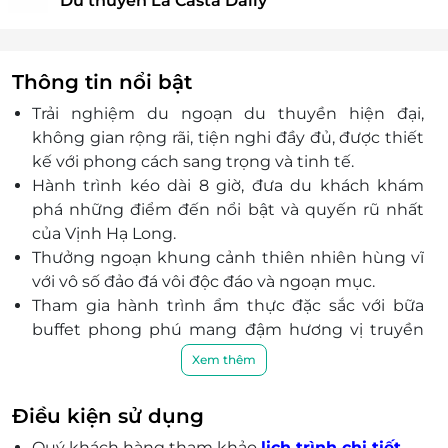
Du thuyền La Casta Daily
Thông tin nổi bật
Trải nghiệm du ngoạn du thuyền hiện đại,
không gian rộng rãi, tiện nghi đầy đủ, được thiết
kế với phong cách sang trọng và tinh tế.
Hành trình kéo dài 8 giờ, đưa du khách khám
phá những điểm đến nổi bật và quyến rũ nhất
của Vịnh Hạ Long.
Thưởng ngoạn khung cảnh thiên nhiên hùng vĩ
với vô số đảo đá vôi độc đáo và ngoạn mục.
Tham gia hành trình ẩm thực đặc sắc với bữa
buffet phong phú mang đậm hương vị truyền
thống Việt Nam ngay trên du thuyền.
Xem thêm
Tận hưởng khoảnh khắc thư giãn tuyệt vời với
các hoạt động hấp dẫn như ngâm mình trong
Điều kiện sử dụng
bồn jacuzzi ngoài trời, tham dự tiệc ngắm hoàng
Quý khách hàng tham khảo
lịch trình chi tiết