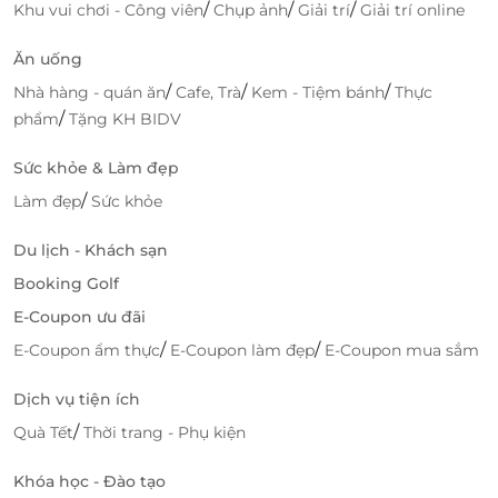
Đặt tour dễ dàng, nhận ưu đãi cực tốt
/
/
/
Khu vui chơi - Công viên
Chụp ảnh
Giải trí
Giải trí online
qua LifeLink
Ăn uống
Một trong những điều khiến hành trình trên Luna
/
/
/
Nhà hàng - quán ăn
Cafe, Trà
Kem - Tiệm bánh
Thực
Cruise trở nên trọn vẹn hơn chính là
sự tiện lợi và ưu
/
phẩm
Tặng KH BIDV
đãi hấp dẫn khi đặt tour qua LifeLink
. Chỉ với vài thao
tác đơn giản, bạn đã có thể giữ chỗ cho mình và
Sức khỏe & Làm đẹp
người thân trên du thuyền sang trọng bậc nhất vịnh
Hạ Long, đồng thời tận hưởng
mức giá ưu đãi đặc
/
Làm đẹp
Sức khỏe
biệt, cùng nhiều chương trình khuyến mãi hấp dẫn
Du lịch - Khách sạn
đi kèm
.
Booking Golf
Luna Cruise không chỉ là một chuyến du ngoạn – đó
E-Coupon ưu đãi
là hành trình đánh thức mọi giác quan, là trải
/
/
E-Coupon ẩm thực
E-Coupon làm đẹp
E-Coupon mua sắm
nghiệm giúp bạn tận hưởng cuộc sống theo cách
đẳng cấp nhất.
Hãy để LifeLink trở thành người bạn
Dịch vụ tiện ích
đồng hành tin cậy, mang đến cho bạn cơ hội khám
phá vẻ đẹp huyền thoại của vịnh Hạ Long trong
/
Quà Tết
Thời trang - Phụ kiện
không gian sang trọng chưa từng có.
Khóa học - Đào tạo