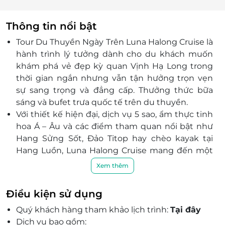
Thông tin nổi bật
Tour Du Thuyền Ngày Trên Luna Halong Cruise là
hành trình lý tưởng dành cho du khách muốn
khám phá vẻ đẹp kỳ quan Vịnh Hạ Long trong
thời gian ngắn nhưng vẫn tận hưởng trọn vẹn
sự sang trọng và đẳng cấp. Thưởng thức bữa
sáng và bufet trưa quốc tế trên du thuyền.
Với thiết kế hiện đại, dịch vụ 5 sao, ẩm thực tinh
hoa Á – Âu và các điểm tham quan nổi bật như
Hang Sửng Sốt, Đảo Titop hay chèo kayak tại
Hang Luồn, Luna Halong Cruise mang đến một
ngày trải nghiệm đáng nhớ, kết hợp hoàn hảo
Xem thêm
giữa thư giãn, khám phá và phong cách sống
sang trọng..
Điều kiện sử dụng
Sundeck đôi 360 độ: Không gian mở độc đáo
Quý khách hàng tham khảo lịch trình:
Tại đây
giúp du khách chiêm ngưỡng toàn cảnh Vịnh
Dịch vụ bao gồm:
Hạ Long từ mọi góc độ, tận hưởng vẻ đẹp hùng