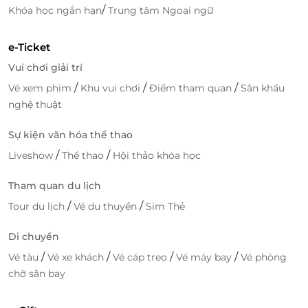
Đặt tour ngay hôm nay trên
LifeLink
– Vịnh Hạ Long
/
Khóa học ngắn hạn
Trung tâm Ngoại ngữ
đang chờ bạn với những điều tuyệt vời nhất!
e-Ticket
LifeLink
Vui chơi giải trí
/
/
/
Vé xem phim
Khu vui chơi
Điểm tham quan
Sân khấu
nghệ thuật
Sự kiện văn hóa thể thao
/
/
Liveshow
Thể thao
Hội thảo khóa học
Tham quan du lịch
/
/
Tour du lịch
Vé du thuyền
Sim Thẻ
Di chuyển
/
/
/
/
Vé tàu
Vé xe khách
Vé cáp treo
Vé máy bay
Vé phòng
chờ sân bay