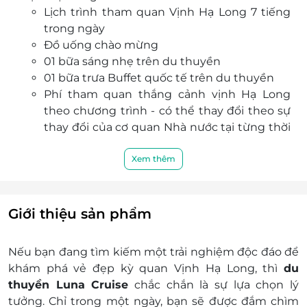
Lịch trình tham quan Vịnh Hạ Long 7 tiếng
vĩ của kỳ quan thiên nhiên này.
trong ngày
Bể bơi đáy kính ngoài trời: Luna Cruise sở hữu bể
Đồ uống chào mừng
bơi đáy kính ngoài trời đầu tiên tại Việt Nam,
01 bữa sáng nhẹ trên du thuyền
mang đến cho bạn cảm giác thư giãn tuyệt vời
01 bữa trưa Buffet quốc tế trên du thuyền
khi được ngâm mình trong làn nước trong vắt,
Phí tham quan thắng cảnh vịnh Hạ Long
ngắm nhìn đại dương xanh thẳm.
theo chương trình - có thể thay đổi theo sự
thay đổi của cơ quan Nhà nước tại từng thời
điểm
Hướng dẫn viên chuyên nghiệp English -
Xem thêm
Vietnamese
Thuế VAT, Bảo hiểm và Phí dịch vụ
Dịch vụ không bao gồm:
Giới thiệu sản phẩm
Xe đưa đón vận chuyển 02 chiều Hà Nội - Hạ
Long
Nếu bạn đang tìm kiếm một trải nghiệm độc đáo để
Phòng nghỉ trên Du thuyền
khám phá vẻ đẹp kỳ quan Vịnh Hạ Long, thì
du
Dịch vụ Kayak hoặc đò nan
thuyền Luna Cruise
chắc chắn là sự lựa chọn lý
Dịch vụ Spa, massage, tắm khoáng tại
tưởng. Chỉ trong một ngày, bạn sẽ được đắm chìm