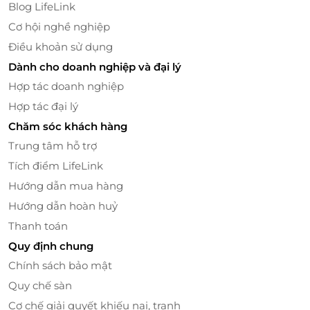
Blog LifeLink
thực. Du khách sẽ được phục vụ
bữa sáng nhẹ và
Cơ hội nghề nghiệp
buffet trưa quốc tế
với thực đơn phong phú, kết hợp
giữa hương vị
ẩm thực Á – Âu hiện đại
. Từng món ăn
Điều khoản sử dụng
là một tác phẩm nghệ thuật được chế biến cầu kỳ
Dành cho doanh nghiệp và đại lý
bởi đội ngũ đầu bếp chuyên nghiệp, mang đến sự
Hợp tác doanh nghiệp
hài lòng trọn vẹn cho cả vị giác lẫn thị giác.
Hợp tác đại lý
Chăm sóc khách hàng
Trung tâm hỗ trợ
Tích điểm LifeLink
Hướng dẫn mua hàng
Hướng dẫn hoàn huỷ
Thanh toán
Quy định chung
Chính sách bảo mật
Quy chế sàn
Khám phá kỳ quan – hành trình khó quên
Cơ chế giải quyết khiếu nại, tranh