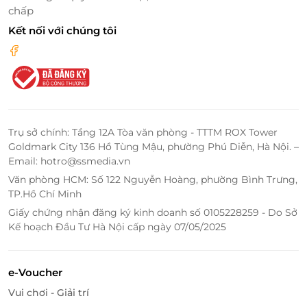
chấp
Luna Halong Cruise không chỉ chinh phục du khách
bằng không gian và dịch vụ, mà còn bởi
hành trình
Kết nối với chúng tôi
khám phá độc đáo
qua những điểm đến nổi bật:
Hang Sửng Sốt
– nơi chứa đựng vẻ đẹp huyền bí
của những khối thạch nhũ lung linh, kỳ ảo.
Đảo Titop
– địa điểm lý tưởng để leo núi, ngắm
toàn cảnh vịnh từ trên cao hoặc đắm mình trong
Trụ sở chính: Tầng 12A Tòa văn phòng - TTTM ROX Tower
làn nước trong xanh.
Goldmark City 136 Hồ Tùng Mậu, phường Phú Diễn, Hà Nội. –
Hang Luồn
– nơi bạn có thể
chèo kayak giữa
Email: hotro@ssmedia.vn
thiên nhiên hoang sơ
, lặng ngắm từng đàn cá
Văn phòng HCM: Số 122 Nguyễn Hoàng, phường Bình Trưng,
bơi lội dưới chân, nghe tiếng chim rừng vang
TP.Hồ Chí Minh
vọng từ xa.
Giấy chứng nhận đăng ký kinh doanh số 0105228259 - Do Sở
Kế hoạch Đầu Tư Hà Nội cấp ngày 07/05/2025
Tất cả tạo nên một hành trình kết hợp hoàn hảo
giữa
thư giãn, khám phá và phong cách sống thời
thượng
– một trải nghiệm khiến bất kỳ ai từng tham
e-Voucher
gia cũng đều mong muốn quay lại thêm lần nữa.
Vui chơi - Giải trí