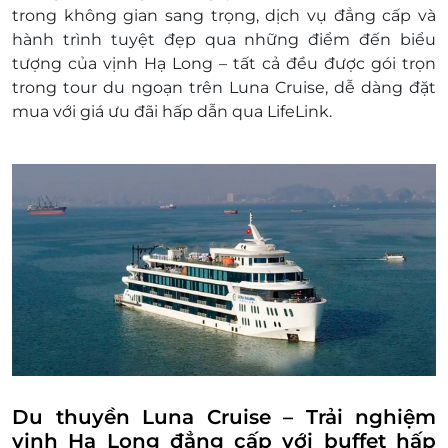
phòng / Spa massage
trong không gian sang trọng, dịch vụ đẳng cấp và
Đồ uống trên du thuyền/ Drinks
hành trình tuyệt đẹp qua những điểm đến biểu
Tiền tip và các chi phí khác không được liệt
tượng của vịnh Hạ Long – tất cả đều được gói trọn
kê
trong
tour du ngoạn trên Luna Cruise
, dễ dàng đặt
Đồ uống không nêu trong mục bao gồm
mua với
giá ưu đãi hấp dẫn qua LifeLink
.
Phòng nghỉ suốt hành trình trên Du thuyền
/ Cabins
Tiền tip và các chi phí khác không được liệt
kê
Điều kiện đặt tour:
Hotline đặt tour & tư vấn (9h-20h): 1900 2065
Văn phòng HCM: 028.6680 8757 /
Liên hệ đặt check chỗ trống trước khi đặt
tour
Phụ thu trẻ em:
Trẻ em dưới 2 tuổi: miễn phí
Trẻ em từ đủ 2 – 4 tuổi: phụ thu 300.000
vnđ/bé
Du thuyền Luna Cruise – Trải nghiệm
Trẻ em từ đủ 5 –11 tuổi: phụ thu 950.000
vịnh Hạ Long đẳng cấp với buffet hấp