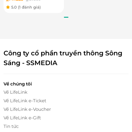
dẫn.
5.0
(1 đánh giá)
Phòng Spa.
Bể sục Zaccuzi.
Công ty cổ phần truyền thông Sông
Sáng - SSMEDIA
Về chúng tôi
Về LifeLink
Về LifeLink e-Ticket
Trải nghiệm ẩm thực Á – Âu tinh hoa trên sóng
Về LifeLink e-Voucher
nước
Về LifeLink e-Gift
Không chỉ là hành trình tham quan, Luna Cruise còn
Tin tức
là thiên đường dành cho những tâm hồn yêu ẩm