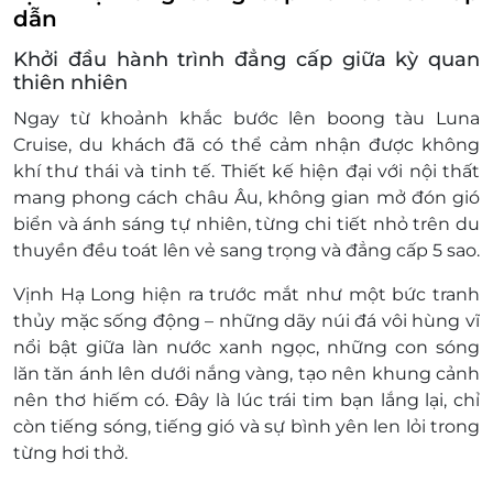
vnđ/bé
dẫn
Trẻ em từ đủ 12 tuổi: tính như 1 người lớn
Khởi đầu hành trình đẳng cấp giữa kỳ quan
Phụ thu Lễ Tết:
thiên nhiên
Phụ thu cuối tuần Thứ 7 và Chủ nhật giai
đoạn cao điểm 15/05-15/08 hàng năm: đủ 12
Ngay từ khoảnh khắc bước lên boong tàu Luna
tuổi phụ thu 200.000 vnđ/khách, dưới 12
Cruise, du khách đã có thể cảm nhận được không
tuổi phụ thu 100.000 vnđ/khách
khí thư thái và tinh tế.
Thiết kế hiện đại
với nội thất
Ngày lễ Tết: Tết Dương Lịch (01/01), Quốc
mang phong cách châu Âu, không gian mở đón gió
Khánh (02/09) , Tết Âm Lịch (4 ngày từ 29
biển và ánh sáng tự nhiên, từng chi tiết nhỏ trên du
tháng Chạp – 3 Tháng 1 Âm lịch), Giỗ Tổ Hùng
thuyền đều toát lên vẻ
sang trọng và đẳng cấp 5 sao
.
Vương (10 Tháng 3 Âm lịch): đủ 12 tuổi phụ
Vịnh Hạ Long hiện ra trước mắt như một bức tranh
thu 200.000 vnđ/khách, dưới 12 tuổi phụ thu
thủy mặc sống động – những dãy núi đá vôi hùng vĩ
100.000 vnđ/khách
nổi bật giữa làn nước xanh ngọc, những con sóng
Ngày lễ 30/04, 01/05, 24/12, 31/12: đủ 12 tuổi
lăn tăn ánh lên dưới nắng vàng, tạo nên khung cảnh
phụ thu 300.000 vnđ/khách, dưới 12 tuổi
nên thơ hiếm có. Đây là lúc trái tim bạn lắng lại, chỉ
phụ thu 150.000 vnđ/khách
còn tiếng sóng, tiếng gió và sự bình yên len lỏi trong
Điều kiện khác:
từng hơi thở.
Áp dụng 01 E-Voucher/E-Coupon cho 01
khách