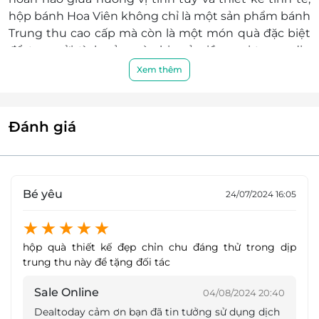
hộp bánh Hoa Viên không chỉ là một sản phẩm bánh
Trung thu cao cấp mà còn là một món quà đặc biệt
để trao gửi tình cảm và chia sẻ niềm vui trong dịp
đặc biệt này.
Xem thêm
Dưới sự kết hợp hoàn hảo giữa thiết kế tinh tế, chất
liệu cao cấp và hương vị bánh Trung thu đặc trưng,
Đánh giá
hộp bánh Trung thu không chỉ là một món quà
bánh sang trọng mà còn là biểu tượng của sự trân
trọng và tình yêu thương. Hãy chọn Hoa Viên để
truyền tải những lời
chú
c tốt đẹp và mang đến
Bé yêu
24/07/2024 16:05
những trải nghiệm tuyệt vời trong dịp Trung thu
này.
Đôi nét về quà tặng Trung Thu SagoGifts
hộp quà thiết kế đẹp chỉn chu đáng thử trong dịp
trung thu này để tặng đối tác
SagoGifts tự hào là nhà phân phối của 3 thượng hiệu
bánh trung thu Hội An Mooncake, Mordan Bakery,
Sale Online
04/08/2024 20:40
bánh trung thu yến sào Bửu Yến. Với các vị bánh tân
Dealtoday cảm ơn bạn đã tin tưởng sử dụng dịch