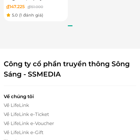
đ
147.225
đ
151.000
LifeLink
5.0
(1 đánh giá)
Công ty cổ phần truyền thông Sông
Sáng - SSMEDIA
Về chúng tôi
Về LifeLink
Về LifeLink e-Ticket
Về LifeLink e-Voucher
Về LifeLink e-Gift