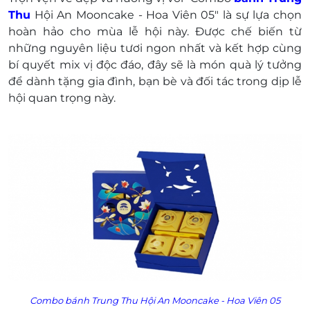
Điện thoại liên hệ & tư vấn: 093 650 9799
Thu
Hội An Mooncake - Hoa Viên 05" là sự lựa chọn
Một khách hàng được mua nhiều E-Voucher/E-
hoàn hảo cho mùa lễ hội này. Được chế biến từ
Coupon
những nguyên liệu tươi ngon nhất và kết hợp cùng
E-Voucher/E-Coupon không có giá trị quy đổi
bí quyết mix vị độc đáo, đây sẽ là món quà lý tưởng
thành tiền mặt, không trả lại tiền thừa
để dành tặng gia đình, bạn bè và đối tác trong dịp lễ
Không áp dụng đồng thời với chương trình
hội quan trọng này.
khuyến mại khác.
Combo bánh Trung Thu Hội An Mooncake - Hoa Viên 05