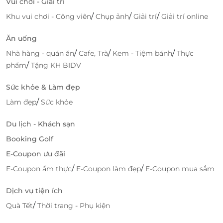
Vui chơi - Giải trí
/
/
/
Khu vui chơi - Công viên
Chụp ảnh
Giải trí
Giải trí online
Ăn uống
/
/
/
Nhà hàng - quán ăn
Cafe, Trà
Kem - Tiệm bánh
Thực
/
phẩm
Tặng KH BIDV
Sức khỏe & Làm đẹp
/
Làm đẹp
Sức khỏe
Du lịch - Khách sạn
Booking Golf
E-Coupon ưu đãi
/
/
E-Coupon ẩm thực
E-Coupon làm đẹp
E-Coupon mua sắm
Dịch vụ tiện ích
/
Quà Tết
Thời trang - Phụ kiện