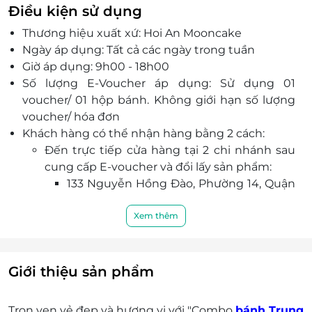
Điều kiện sử dụng
Thương hiệu xuất xứ: Hoi An Mooncake
Ngày áp dụng: Tất cả các ngày trong tuần
Giờ áp dụng: 9h00 - 18h00
Số lượng E-Voucher áp dụng: Sử dụng 01
voucher/ 01 hộp bánh. Không giới hạn số lượng
voucher/ hóa đơn
Khách hàng có thể nhận hàng bằng 2 cách:
Đến trực tiếp cửa hàng tại 2 chi nhánh sau
cung cấp E-voucher và đổi lấy sản phẩm:
133 Nguyễn Hồng Đào, Phường 14, Quận
Tân Bình, Thành phố Hồ Chí Minh: Áp
dụng đổi bánh từ ngày 26/07/2024
Xem thêm
86 Trần Tử Bình, Phường Nghĩa Tân,
Quận Cầu Giấy, Thành phố Hà
Nội (Sagogifts): Áp dụng đổi bánh từ
Giới thiệu sản phẩm
ngày 01/08/2024
Đăng ký giao hàng tận nơi
Trọn vẹn vẻ đẹp và hương vị với "Combo
bánh Trung