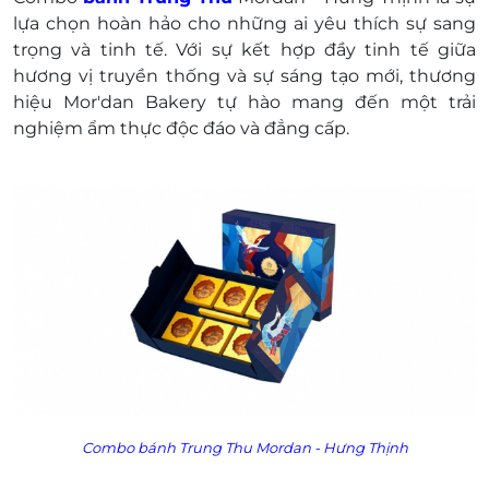
Điện thoại liên hệ & tư vấn: 093 650 9799
lựa chọn hoàn hảo cho những ai yêu thích sự sang
Một khách hàng được mua nhiều E-Voucher/E-
trọng và tinh tế. Với sự kết hợp đầy tinh tế giữa
Coupon
hương vị truyền thống và sự sáng tạo mới, thương
E-Voucher/E-Coupon không có giá trị quy đổi
hiệu
Mor'dan Bakery
tự hào mang đến một trải
thành tiền mặt, không trả lại tiền thừa
nghiệm ẩm thực độc đáo và đẳng cấp.
Không áp dụng đồng thời với chương trình
khuyến mại khác.
Combo bánh Trung Thu Mordan - Hưng Thịnh