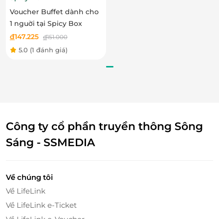
Gift, E-Voucher của thương hiệu lớn trên toàn quốc
Voucher Buffet dành cho
về các lĩnh vực du lịch, ăn uống, làm đẹp, giải trí,...
1 nguời tại Spicy Box
chất lượng cao và mức giá ưu đãi hấp dẫn nhất.
đ
147.225
đ
151.000
Hiện tại, trên LifeLink đang có ưu đãi E-Voucher cho
5.0
(1 đánh giá)
dịch vụ mua sắm tại nhiều thương hiệu nổi tiếng,
trong đó có
SagoGifts
.
Truy cập ngay
LifeLink
để sở hữu thêm hàng ngàn
voucher mua sắm bạn nhé!
Công ty cổ phần truyền thông Sông
Sáng - SSMEDIA
LifeLink
Về chúng tôi
Về LifeLink
Về LifeLink e-Ticket