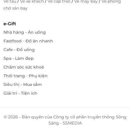
/
/
/
/
Vé tàu
Vé xe khách
Vé cáp treo
Vé máy bay
Vé phòng
chờ sân bay
e-Gift
Nhà hàng - Ăn uống
Fastfood - Đồ ăn nhanh
Cafe - Đồ uống
Spa - Làm đẹp
Chăm sóc sức khoẻ
Thời trang - Phụ kiện
Siêu thị - Mua sắm
Giải trí - Tiện ích
© 2026 - Bản quyền của Công ty cổ phần truyền thông Sông
Sáng - SSMEDIA