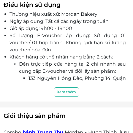
phẩm chất lượng và dịch vụ uy tín;
SagoGifts
sẽ
Điều kiện sử dụng
đem đến trải nghiệm tốt nhất cho Quý khách
Thương hiệu xuất xứ: Mordan Bakery
trong dịp Tết Trung Thu.
Ngày áp dụng: Tất cả các ngày trong tuần
Giờ áp dụng: 9h00 - 18h00
Số lượng E-Voucher áp dụng: Sử dụng 01
voucher/ 01 hộp bánh. Không giới hạn số lượng
voucher/ hóa đơn
Khách hàng có thể nhận hàng bằng 2 cách:
Đến trực tiếp cửa hàng tại 2 chi nhánh sau
cung cấp E-voucher và đổi lấy sản phẩm:
133 Nguyễn Hồng Đào, Phường 14, Quận
Tân Bình, Thành phố Hồ Chí Minh: Áp
dụng đổi bánh từ ngày 26/07/2024
Xem thêm
86 Trần Tử Bình, Phường Nghĩa Tân,
Quận Cầu Giấy, Thành phố Hà
Nội (Sagogifts): Áp dụng đổi bánh từ
Giới thiệu sản phẩm
ngày 01/08/2024
Đăng ký giao hàng tận nơi
Combo
bánh Trung Thu
Mordan - Hưng Thịnh là sự