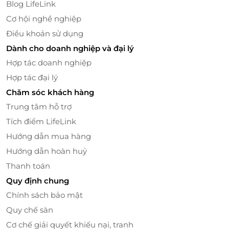
Blog LifeLink
LifeLink
Cơ hội nghề nghiệp
Với LifeLink, bạn không chỉ bay bạn còn tiết kiệm tối
Điều khoản sử dụng
đa chi phí khi sử dụng voucher giảm giá cho dịch vụ
Dành cho doanh nghiệp và đại lý
bay tiêu chuẩn từ Fly Vietnam Paragliding.
Hợp tác doanh nghiệp
Hãy để
LifeLink
giúp bạn hiện thực hóa giấc mơ bay
Hợp tác đại lý
trên biển xanh với dịch vụ Paramotor đẳng cấp. Đặt
Chăm sóc khách hàng
ngay hôm nay để sở hữu voucher giảm giá mở ra
Trung tâm hỗ trợ
hành trình tự do giữa tầng không cùng Fly Vietnam
Tích điểm LifeLink
Paragliding!
Hướng dẫn mua hàng
Hướng dẫn hoàn huỷ
Thanh toán
LifeLink
Quy định chung
Chính sách bảo mật
Quy chế sàn
Cơ chế giải quyết khiếu nại, tranh