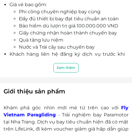
Giá vé bao gồm:
Phi công chuyên nghiệp bay cùng
Đầy đủ thiết bị bay đạt tiêu chuẩn an toàn
Bảo hiểm dù lượn trị giá 100.000.000 VND
Giấy chứng nhận hoàn thành chuyến bay
Quà tặng lưu niệm
Nước và Trái cây sau chuyến bay
Khách hàng liên hệ đăng ký dịch vụ trước khi
đến để được phục vụ tốt nhất
Hotline: 19002065
Xem thêm
E-Voucher/E-Coupon không có giá trị quy đổi
thành tiền mặt, không trả lại tiền thừa.
Không áp dụng đồng thời với chương trình
Giới thiệu sản phẩm
khuyến mại khác
Check thông tin và booking trước khi thanh
Khám phá góc nhìn mới mẻ từ trên cao với
Fly
toán, vé đã mua vui lòng không hoàn hủy.
Vietnam Paragliding
- Trải nghiệm bay Paramotor
tại Nha Trang. Dịch vụ bay tiêu chuẩn hiện đã có mặt
trên LifeLink, đi kèm voucher giảm giá hấp dẫn giúp