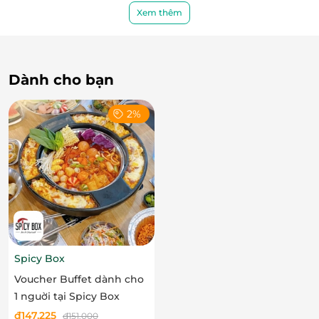
Xem thêm
Trọn vẹn cảm xúc - Lưu giữ khoảnh khắc đáng
nhớ
Sau hành trình, bạn sẽ nhận được giấy chứng
Dành cho bạn
nhận hoàn thành chuyến bay - một dấu mốc
cho sự dũng cảm chinh phục bầu trời.
2%
Quà tặng lưu niệm độc đáo được trao tận tay
như một phần thưởng.
Nước và trái cây tươi mát giúp bạn hồi sức sau
khi hạ cánh nhẹ nhàng giữa thiên nhiên Nha
Trang.
Spicy Box
Voucher Buffet dành cho
1 nguời tại Spicy Box
đ
147.225
đ
151.000