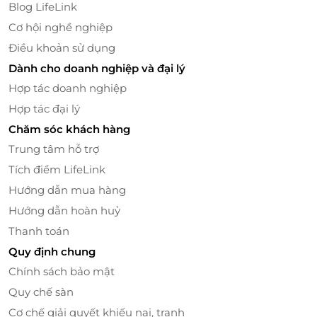
Blog LifeLink
Cơ hội nghề nghiệp
Điều khoản sử dụng
Dành cho doanh nghiệp và đại lý
Hợp tác doanh nghiệp
Hợp tác đại lý
Chăm sóc khách hàng
Không gian rộng rãi, thoáng đãng
Trung tâm hỗ trợ
Tích điểm LifeLink
LifeLink - Địa chỉ săn deal sức khoẻ, làm
Hướng dẫn mua hàng
đẹp ưu đãi nhất
Hướng dẫn hoàn huỷ
LifeLink là nền tảng xúc tiến Thương mại điện tử
Thanh toán
hàng đầu Việt Nam chuyên cung cấp các E-Ticket, E-
Gift, E-Voucher của thương hiệu lớn trên toàn
Quy định chung
quốc về các lĩnh vực du lịch, ăn uống, làm đẹp, giải
Chính sách bảo mật
trí,... chất lượng cao và mức giá ưu đãi hấp dẫn nhất.
Quy chế sàn
Cơ chế giải quyết khiếu nại, tranh
Hiện tại, trên LifeLink đang có ưu đãi: E-Voucher