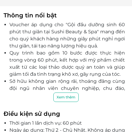
Thông tin nổi bật
Voucher áp dụng cho "Gội đầu dưỡng sinh 60
phút thư giãn tại Sushi Beauty & Spa" mang đến
cho quý khách hàng những giây phút nghỉ ngơi
thư giãn, tái tạo năng lượng hiệu quả.
Quy trình bao gồm 10 bước được thực hiện
trong vòng 60 phút, kết hợp với mỹ phẩm chiết
xuất từ các loại thảo dược quý an toàn và giúp
giảm tối đa tình trạng khô xơ, gãy rụng của tóc.
Sở hữu không gian rộng rãi, thoáng đãng cùng
đội ngũ nhân viên chuyên nghiệp, chu đáo,
nhiệt tình cùng chất lượng dịch vụ đẳng
Xem thêm
cấp, Sushi Beauty & Spa hứa hẹn mang đến sự
hài lòng nhất tới mọi khách hàng.
Điều kiện sử dụng
Thời gian 1 lần dịch vụ: 60 phút
Ngày áp dụng: Thứ 2 - Chủ Nhật. Không áp dụng