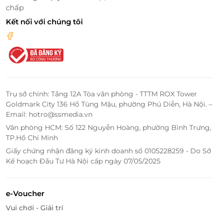
chấp
giảm tới 40% cho dịch vụ chăm sóc sức khoẻ, làm
đẹp tại nhiều cơ sở làm đẹp nổi tiếng. Chi tiết vui
Kết nối với chúng tôi
lòng tham khảo
Tại đây
.
Truy cập ngay
LifeLink
để sở hữu thêm hàng ngàn
voucher làm đẹp khác bạn nhé!
LifeLink
Trụ sở chính: Tầng 12A Tòa văn phòng - TTTM ROX Tower
Goldmark City 136 Hồ Tùng Mậu, phường Phú Diễn, Hà Nội. –
Email: hotro@ssmedia.vn
Văn phòng HCM: Số 122 Nguyễn Hoàng, phường Bình Trưng,
TP.Hồ Chí Minh
Giấy chứng nhận đăng ký kinh doanh số 0105228259 - Do Sở
Kế hoạch Đầu Tư Hà Nội cấp ngày 07/05/2025
e-Voucher
Vui chơi - Giải trí