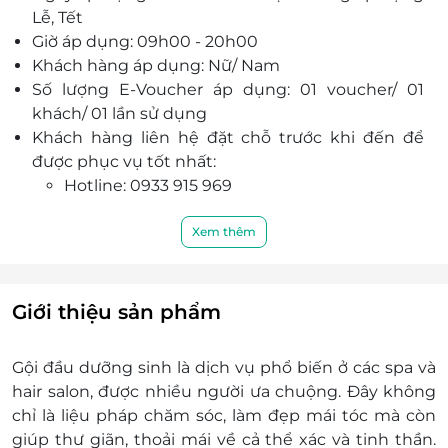
Lễ, Tết
Giờ áp dụng: 09h00 - 20h00
Khách hàng áp dụng: Nữ/ Nam
Số lượng E-Voucher áp dụng: 01 voucher/ 01
khách/ 01 lần sử dụng
Khách hàng liên hệ đặt chỗ trước khi đến để
được phục vụ tốt nhất:
Hotline: 0933 915 969
Địa chỉ: 149 Huỳnh Mẫn Đạt, Phường 8, Quận
5, Thành phố Hồ Chí Minh
Xem thêm
Một khách hàng được mua nhiều voucher
E-Voucher/E-Coupon không có giá trị quy đổi
thành tiền mặt, không trả lại tiền thừa
Giới thiệu sản phẩm
Không áp dụng đồng thời với chương trình
khuyến mại khác.
Gội đầu dưỡng sinh là dịch vụ phổ biến ở các spa và
hair salon, được nhiều người
ưa chuộng
. Đây không
chỉ là
liệu pháp
chăm sóc, làm đẹp
mái tóc
mà còn
giúp thư giãn,
thoải mái
về
cả
thể xác
và tinh thần.