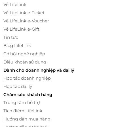
Về LifeLink
Về LifeLink e-Ticket
Về LifeLink e-Voucher
Về LifeLink e-Gift
Tin tức
Trải nghiệm ẩm thực & thư giãn đẳng cấp
Blog LifeLink
ngay trong khách sạn
Cơ hội nghề nghiệp
Không cần đi xa, du khách có thể tận hưởng
những
Điều khoản sử dụng
bữa ăn tinh tế tại nhà hàng trong khách sạn
hoặc
Dành cho doanh nghiệp và đại lý
lên Sky Bar tầng thượng
để ngắm trọn vẻ đẹp của
Hợp tác doanh nghiệp
Hà Nội từ trên cao. Khi mặt trời dần khuất,
ánh
Hợp tác đại lý
hoàng hôn phủ lên mặt nước Hồ Gươm
cùng tiếng
Chăm sóc khách hàng
nhạc du dương, một ly cocktail hay rượu vang trong
tay – khoảnh khắc ấy đủ để khiến mọi mệt mỏi tan
Trung tâm hỗ trợ
biến.
Tích điểm LifeLink
Hướng dẫn mua hàng
Sau hành trình khám phá, hãy dành thời gian cho
Spa cao cấp tại L’Signature
, nơi những
liệu pháp lấy