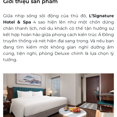
Giới thiệu sản phẩm
Diện tích phòng: 25m2
Tiện nghi: Phòng ngủ được trang bị đầy
Giữa nhịp sống sôi động của thủ đô,
L’Signature
đủ các trang thiết bị hiện đại
Hotel & Spa
4 sao hiện lên như một chốn dừng
Tiện ích khác:
chân thanh lịch, nơi du khách có thể tận hưởng sự
Nước uống chào đón khi nhận phòng
kết hợp hoàn hảo giữa phong cách kiến trúc Á Đông
Ăn sáng cho số khách tiêu chuẩn/phòng
truyền thống và nét hiện đại sang trọng. Và nếu bạn
Miễn phí 02 chai nước uống mỗi ngày
đang tìm kiếm một không gian nghỉ dưỡng ấm
trong phòng;
cúng, tiện nghi, phòng Deluxe chính là lựa chọn lý
Miễn phí truy cập internet trong phòng
tưởng.
và các khu vực khác
Giá trên đã bao gồm phí phục vụ và thuế
GTGT
Dịch vụ không bao gồm: Chi phí cá nhân và các
chi phí phát sinh khác
Chính sách trẻ em và phụ thu khác:
Trẻ em dưới 5 tuổi, ngủ chung giường với bố
mẹ: Miễn phí tiền phòng và bữa sáng. Giới
hạn 1 trẻ/phòng