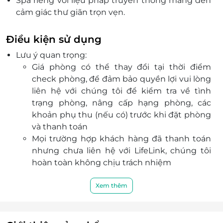
Spa riêng với liệu pháp truyền thống mang đến
cảm giác thư giãn trọn vẹn.
Dịch vụ chuẩn 4 sao, phù hợp nghỉ dưỡng lẫn
công tác.
Điều kiện sử dụng
Đặt ngay trên LifeLink.vn để nhận voucher giảm
Lưu ý quan trọng:
giá siêu ưu đãi hôm nay!
Giá phòng có thể thay đổi tại thời điểm
check phòng, để đảm bảo quyền lợi vui lòng
liên hệ với chúng tôi để kiểm tra về tình
trạng phòng, nâng cấp hạng phòng, các
khoản phụ thu (nếu có) trước khi đặt phòng
và thanh toán
Mọi trường hợp khách hàng đã thanh toán
nhưng chưa liên hệ với LifeLink, chúng tôi
hoàn toàn không chịu trách nhiệm
Dịch vụ bao gồm:
Lưu trú:
Xem thêm
Hạng phòng: Deluxe
Loại giường: Double
Hướng nhìn: Window No View