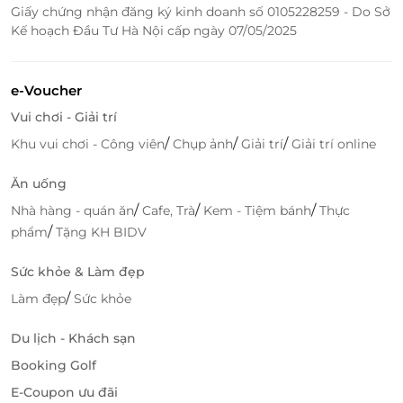
Giấy chứng nhận đăng ký kinh doanh số 0105228259 - Do Sở
Kế hoạch Đầu Tư Hà Nội cấp ngày 07/05/2025
e-Voucher
Vui chơi - Giải trí
/
/
/
Khu vui chơi - Công viên
Chụp ảnh
Giải trí
Giải trí online
Ăn uống
/
/
/
Nhà hàng - quán ăn
Cafe, Trà
Kem - Tiệm bánh
Thực
/
phẩm
Tặng KH BIDV
Sức khỏe & Làm đẹp
/
Làm đẹp
Sức khỏe
Du lịch - Khách sạn
LifeLink – Nền tảng đặt dịch vụ tiện lợi,
Booking Golf
ưu đãi thật & trải nghiệm thật
E-Coupon ưu đãi