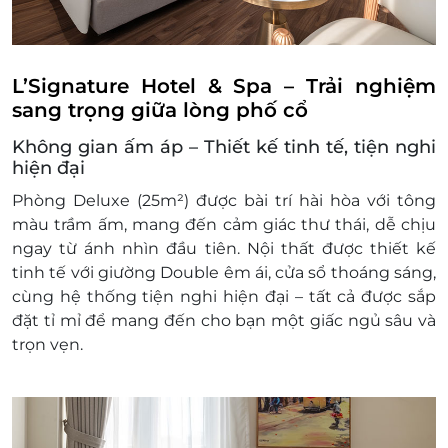
Từ 6 tuổi trở lên tính như người lớn
Giường Phụ: +800,000 VNĐ/giường
Thêm người: +600,000 VNĐ/khách
Điều kiện đặt & nhận phòng:
L’Signature Hotel & Spa – Trải nghiệm
Đặt ít nhất 7 - 10 ngày trước ngày đến lưu trú
sang trọng giữa lòng phố cổ
(tùy tình trạng phòng). Giai đoạn cao điểm
Không gian ấm áp – Thiết kế tinh tế, tiện nghi
cần đặt trước 3 tuần
hiện đại
Giờ nhận phòng: Sau 14h00 / Giờ trả phòng:
Trước 12h00
Phòng
Deluxe (25m²)
được bài trí hài hòa với
tông
Check in sớm - Check out muộn: tùy thuộc
màu trầm ấm
, mang đến cảm giác thư thái, dễ chịu
vào tình trạng phòng và có thể sẽ phụ thu
ngay từ ánh nhìn đầu tiên. Nội thất được thiết kế
theo quy định của khách sạn.
tinh tế với
giường Double êm ái
, cửa sổ thoáng sáng,
Hotline đặt phòng & tư vấn (9h-20h): 1900
cùng
hệ thống tiện nghi hiện đại
– tất cả được sắp
2065 / 0702 804 262
đặt tỉ mỉ để mang đến cho bạn một giấc ngủ sâu và
Văn phòng HCM: 028 6680 8757
trọn vẹn.
Điều kiện hoãn/huỷ phòng:
Hủy trước 30 ngày miễn phí; tính phí dịch vụ
LifeLink.vn
Hủy phòng từ 15 ngày đến ngày khách đến