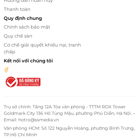
Hướng dẫn hoàn huỷ
cảm hứng từ văn hoá địa phương
giúp cơ thể được
Thanh toán
thư giãn tuyệt đối, đánh thức mọi giác quan và
Quy định chung
mang đến cảm giác an yên.
Chính sách bảo mật
Quy chế sàn
Cơ chế giải quyết khiếu nại, tranh
chấp
Kết nối với chúng tôi
Trụ sở chính: Tầng 12A Tòa văn phòng - TTTM ROX Tower
Goldmark City 136 Hồ Tùng Mậu, phường Phú Diễn, Hà Nội. –
Email: hotro@ssmedia.vn
Văn phòng HCM: Số 122 Nguyễn Hoàng, phường Bình Trưng,
TP.Hồ Chí Minh