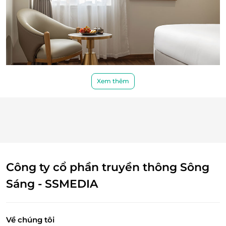
lưu trú 100% voucher. Không hủy, hoàn, thay
đổi các ngày cao điểm và Lễ Tết
Điều kiện khác:
Áp dụng 01 e-Voucher/e-Coupon cho 02
khách
Một khách hàng được mua nhiều e-
Voucher/e-Coupon
Xem thêm
e-Voucher/e-Coupon không có giá trị quy đổi
Từ mỗi góc nhỏ của căn phòng đều toát lên phong
thành tiền mặt, không trả lại tiền thừa
cách tinh tế, đẳng cấp – là sự giao hòa giữa
vẻ đẹp cổ
Không áp dụng đồng thời với chương trình
điển phương Đông
và
đường nét hiện đại phương
khuyến mại khác.
Tây
. Đây không chỉ là nơi nghỉ dưỡng, mà còn là
không gian tận hưởng cảm xúc và tái tạo năng
lượng
sau một ngày dài khám phá Hà Nội.
Công ty cổ phần truyền thông Sông
Sáng - SSMEDIA
Về chúng tôi