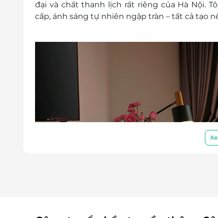
đại và chất thanh lịch rất riêng của Hà Nội.
Điều kiện khác:
cấp, ánh sáng tự nhiên ngập tràn – tất cả tạo 
Áp dụng 01 e-Voucher/e-Coupon cho 02
Một khách hàng được mua nhiều e-Vou
e-Voucher/e-Coupon không có giá trị quy 
Không áp dụng đồng thời với chương tr
Xe