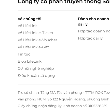
Công ty cổ phần truyền thông S
Điểm nhấn đắt giá nhất chính là
tầm nhìn trự
Về chúng tôi
Dành cho doanh 
hoặc ban công riêng, bạn sẽ thấy một Hà Nội r
đại lý
Về LifeLink
thơ. Buổi sáng nhâm nhi một tách cà phê, bu
Hợp tác doanh n
thờ sáng rực giữa phố cổ – từng khoảnh khắc 
Về LifeLink e-Ticket
Hợp tác đại lý
Về LifeLink e-Voucher
Về LifeLink e-Gift
Tin tức
Blog LifeLink
Cơ hội nghề nghiệp
Điều khoản sử dụng
Trụ sở chính: Tầng 12A Tòa văn phòng - TTTM ROX To
Văn phòng HCM: Số 122 Nguyễn Hoàng, phường Bình 
Giấy chứng nhận đăng ký kinh doanh số 0105228259 -