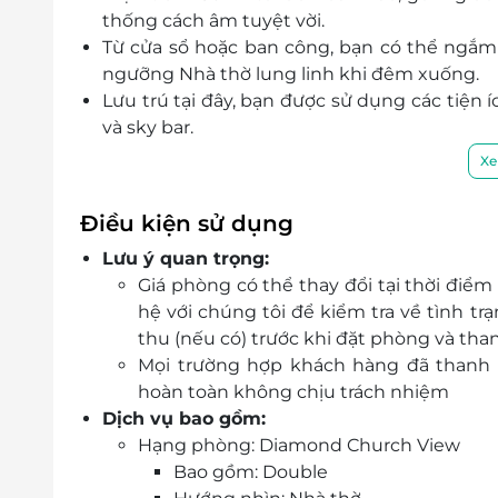
thống cách âm tuyệt vời.
Từ cửa sổ hoặc ban công, bạn có thể ngắm
ngưỡng Nhà thờ lung linh khi đêm xuống.
Lưu trú tại đây, bạn được sử dụng các tiện 
và sky bar.
Đặt phòng qua LifeLink giúp bạn nhận ưu đ
Xe
tâm.
Điều kiện sử dụng
Lưu ý quan trọng:
Giá phòng có thể thay đổi tại thời điểm
hệ với chúng tôi để kiểm tra về tình 
thu (nếu có) trước khi đặt phòng và tha
Mọi trường hợp khách hàng đã thanh t
hoàn toàn không chịu trách nhiệm
Dịch vụ bao gồm:
Hạng phòng: Diamond Church View
Bao gồm: Double