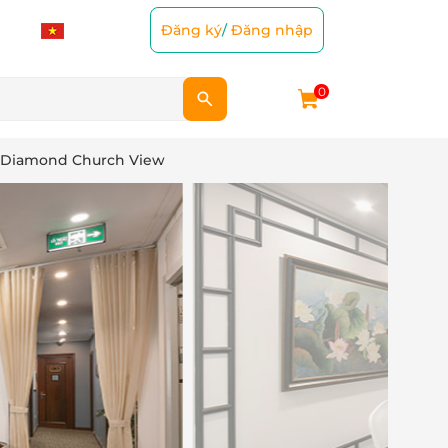
Đăng ký
/
Đăng nhập
0
ng Diamond Church View