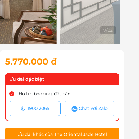
10
/
22
5.770.000 đ
Ưu đãi đặc biệt
Hỗ trợ booking, đặt bàn
1900 2065
Chat với Zalo
Ưu đãi khác của The Oriental Jade Hotel