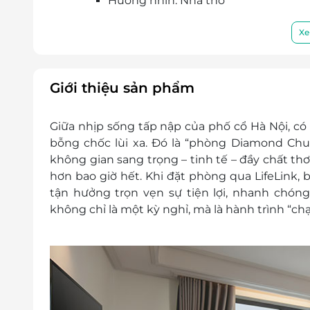
Hướng nhìn: Nhà thờ
Diện tích phòng: 30m2
Phòng ngủ được trang bị đầy đủ các t
Xe
Tiện ích khác:
Bao gồm bữa sáng buffet hàng ngày
B1
Giới thiệu sản phẩm
Nước uống chào mừng
Trà & cà phê hàng ngày miễn phí, h
Giữa nhịp sống tấp nập của phố cổ Hà Nội, có
Miễn phí trái cây tươi theo mùa
bỗng chốc lùi xa. Đó là “phòng Diamond Chu
Miễn phí sử dụng Phòng tập thể dục (
không gian sang trọng – tinh tế – đầy chất th
Miễn phí truy cập Internet không dâ
hơn bao giờ hết. Khi đặt phòng qua LifeLink
Bày trí phòng đặc biệt cho bất kỳ k
tận hưởng trọn vẹn sự tiện lợi, nhanh chóng
niệm...)
không chỉ là một kỳ nghỉ, mà là hành trình “ch
Giá trên đã bao gồm phí phục vụ và
Dịch vụ không bao gồm:
Chi phí cá nhân và
Chính sách trẻ em và phụ thu khác:
Trẻ em dưới 5 tuổi, ngủ chung giường v
miễn phí 1 trẻ/phòng
Trẻ em từ 5-12 tuổi, ngủ chung giường