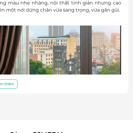
 Tông màu nhẹ nhàng, nội thất tinh giản nhưng cao
nên một nơi dừng chân vừa sang trọng, vừa gần gũi.
 khách
cher/e-Coupon
đổi thành tiền mặt, không trả lại tiền thừa
ình khuyến mại khác.
m thêm