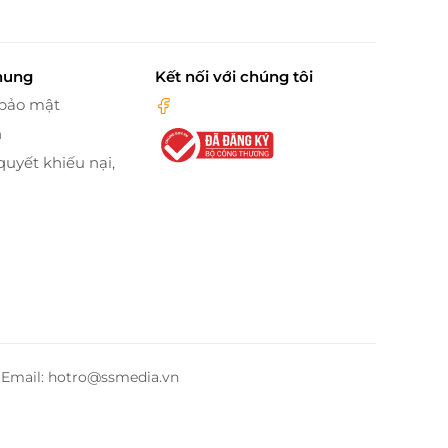
hung
Kết nối với chúng tôi
 bảo mật
n
quyết khiếu nại,
– Email: hotro@ssmedia.vn