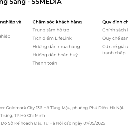
ông Sáng - SSMEDIA
c diện Nhà thờ Lớn Hà Nội
. Qua khung cửa kính lớn
nghiệp và
Chăm sóc khách hàng
Quy định c
ất khác: uy nghi mà bình yên, cổ kính mà đầy chất
Trung tâm hỗ trợ
Chính sách
ổi chiều lặng ngắm dòng người, buổi tối nhìn Nhà
ghiệp
đều là một trải nghiệm đáng nhớ.
Tích điểm LifeLink
Quy chế sà
Hướng dẫn mua hàng
Cơ chế giải 
tranh chấp
Hướng dẫn hoàn huỷ
Thanh toán
wer Goldmark City 136 Hồ Tùng Mậu, phường Phú Diễn, Hà Nội. 
Trưng, TP.Hồ Chí Minh
 Do Sở Kế hoạch Đầu Tư Hà Nội cấp ngày 07/05/2025