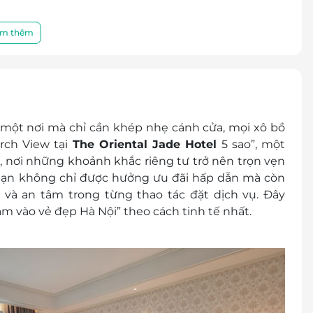
rang thiết bị hiện đại
m thêm
 tại Nhà hàng Thang Long Signature ở tầng hầm
ai (02) chai nước khoáng hàng ngày trong phòng
 một nơi mà chỉ cần khép nhẹ cánh cửa, mọi xô bồ
rch View tại
The Oriental Jade Hotel
5 sao”, một
tầng 11) và Hồ bơi vô cực ngoài trời (tầng 12)
ơ, nơi những khoảnh khắc riêng tư trở nên trọn vẹn
y tốc độ cao cho tất cả khách
, bạn không chỉ được hưởng ưu đãi hấp dẫn mà còn
ỳ nghỉ đặc biệt nào (Sinh nhật/Tuần trăng mật/Kỷ
 và an tâm trong từng thao tác đặt dịch vụ. Đây
ạm vào vẻ đẹp Hà Nội” theo cách tinh tế nhất.
 thuế GTGT
 các chi phí phát sinh khác
ới bố mẹ: miễn phí tiền phòng và ăn sáng. Tối đa
 với bố mẹ: tính phí ăn sáng 600,000 VNĐ cho 1