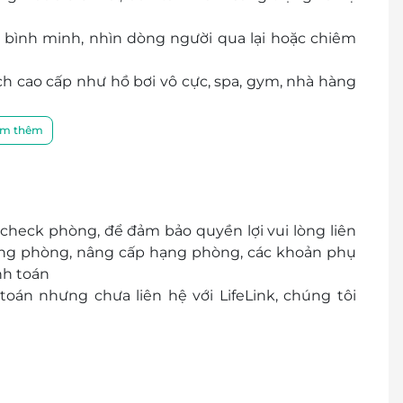
 bình minh, nhìn dòng người qua lại hoặc chiêm
ích cao cấp như hồ bơi vô cực, spa, gym, nhà hàng
ãi hấp dẫn, đảm bảo tiện lợi – nhanh chóng – an
m thêm
 check phòng, để đảm bảo quyền lợi vui lòng liên
trạng phòng, nâng cấp hạng phòng, các khoản phụ
nh toán
oán nhưng chưa liên hệ với LifeLink, chúng tôi