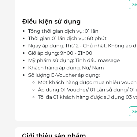
Đội ngũ nhân viên chu đáo, nhiệt tình, He
Xe
khách hàng.
Điều kiện sử dụng
Tổng thời gian dịch vụ: 01 lần
Thời gian 01 lần dịch vụ: 60 phút
Ngày áp dụng: Thứ 2 - Chủ nhật. Không áp d
Giờ áp dụng: 9h00 - 21h00
Mỹ phẩm sử dụng: Tinh dầu massage
Khách hàng áp dụng: Nữ/ Nam
Số lượng E-Voucher áp dụng:
Một khách hàng được mua nhiều vouch
Áp dụng 01 Voucher/ 01 Lần sử dụng/ 01
Tối đa 01 khách hàng được sử dụng 03 
Khách hàng vui lòng liên hệ trước khi qua s
Địa chỉ: 162A Tôn Đức Thắng, Đống Đa, H
Xe
Hotline: 098.890.7312 - 033.857.1986
E-Voucher/E-Coupon không có giá trị quy đổi
Không áp dụng đồng thời với chương trình
Giới thiệu sản phẩm