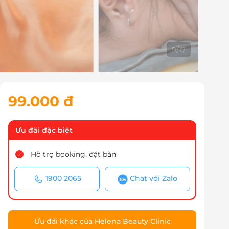
10
/
17
99.000 đ
Ưu đãi đặc biệt
Hỗ trợ booking, đặt bàn
1900 2065
Chat với Zalo
Ưu đãi khác của Helena Beauty Clinic