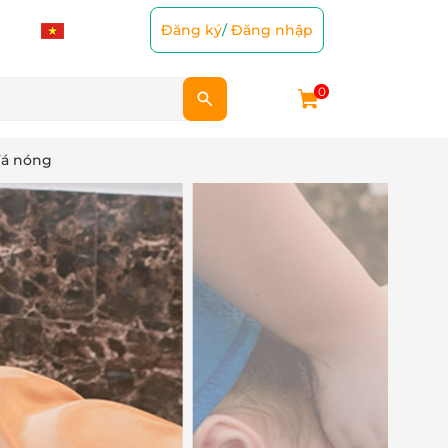
Đăng ký
/
Đăng nhập
0
đá nóng