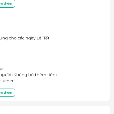
lena Beauty Clinic hứa hẹn làm hài lòng mọi quý
m thêm
ụng cho các ngày Lễ, Tết
er
 người (Không bù thêm tiền)
voucher
pa để được phục vụ tốt nhất:
à Nội
m thêm
 thành tiền mặt, không trả lại tiền thừa
 khuyến mại khác