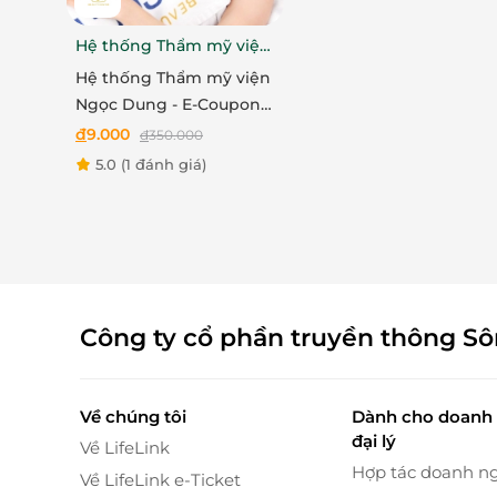
Hệ thống Thẩm mỹ viện
Ngọc Dung
Hệ thống Thẩm mỹ viện
Ngọc Dung - E-Coupon
ưu đãi trải nghiệm dịch
đ
9.000
đ
350.000
vụ Triệt lông nách hoặc
5.0
(1 đánh giá)
bikini
Massage đá nóng
giúp lưu thôn
Công ty cổ phần truyền thông S
Tại Helena Beauty Clinic, kỹ thuật viên sẽ áp 
với hơi nóng của đá hoà quyện với tinh dầu t
Về chúng tôi
Dành cho doanh 
trên khắp cơ thể giúp cơ thể được tái tạo, cảm
đại lý
Về LifeLink
Hợp tác doanh n
Về LifeLink e-Ticket