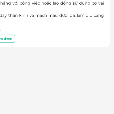
thẳng với công việc hoặc lao động sử dụng cơ vai
 dây thần kinh và mạch máu dưới da, làm dịu căng
.
m thêm
quả
ại đá được lấy từ miệng núi lửa, có khả năng giữ
 độ khác nhau được đặt ở các huyệt đạo cố định sẽ
àn máu, giảm đau và căng cơ, giải tỏa căng thẳng,