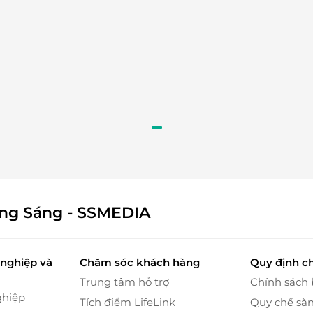
g tuần hoàn máu, giảm đau và căng cơ
ông Sáng - SSMEDIA
dụng các động tác trượt đẩy, xoa ấn, chà xát… cùng
hảo dược sẽ tác động trực tiếp vào các huyệt đạo
nghiệp và
Chăm sóc khách hàng
Quy định c
 giác mệt mỏi tan biến, sự cân bằng được phục hồi.
Trung tâm hỗ trợ
Chính sách
ghiệp
Tích điểm LifeLink
Quy chế sà