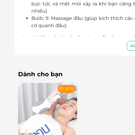
bực tức và mệt mỏi xảy ra khi bạn căng 
nhiều).
Bước 9: Massage đầu (giúp kích thích các
cơ quanh đầu).
Lưu ý: Kết quả phụ thuộc vào cơ địa từng người
Xe
Cơ thể thư thái, tái tạo năng lượng hiệu 
Đá nóng được dùng trong massage là những lo
nhiệt rất cao. Mỗi viên đá sẽ có những nhiệt
Dành cho bạn
làm nóng cơ thể từ đó giúp lưu thông tuần ho
mang lại giấc ngủ ngon.
97%