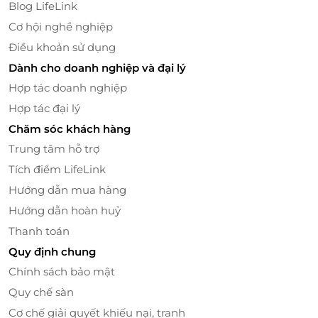
Blog LifeLink
thưởng thức bữa sáng trong khu vườn rợp bóng cây.
Cơ hội nghề nghiệp
Buổi chiều, đây là nơi lý tưởng để
chụp ảnh “check-
Điều khoản sử dụng
in” sống ảo
, lưu lại những khoảnh khắc đáng nhớ
giữa thiên nhiên cao nguyên. Và khi màn đêm
Dành cho doanh nghiệp và đại lý
buông xuống,
một buổi BBQ nướng thơm lừng giữa
Hợp tác doanh nghiệp
không gian mát lành
sẽ là trải nghiệm khó quên cho
Hợp tác đại lý
bạn và người đồng hành.
Chăm sóc khách hàng
Trung tâm hỗ trợ
Tích điểm LifeLink
Hướng dẫn mua hàng
Hướng dẫn hoàn huỷ
Thanh toán
Quy định chung
Chính sách bảo mật
Quy chế sàn
Cơ chế giải quyết khiếu nại, tranh