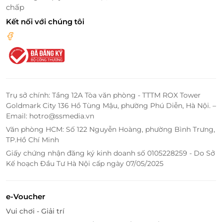
Tiện ích đầy đủ, thoải mái như ở nhà
chấp
Kết nối với chúng tôi
Không chỉ có cảnh quan đẹp, Bazan Homestay còn
mang đến hàng loạt tiện ích hấp dẫn:
Bể bơi sục khí hiện đại
Loa hát, bếp nấu ăn, dịch vụ BBQ ấm cúng
Bữa sáng phục vụ tại vườn
Bể cá koi thư giãn
Trụ sở chính: Tầng 12A Tòa văn phòng - TTTM ROX Tower
Dịch vụ thuê xe máy chỉ 150.000đ/xe
Goldmark City 136 Hồ Tùng Mậu, phường Phú Diễn, Hà Nội. –
Dịch vụ giặt sấy tiện lợi
Email: hotro@ssmedia.vn
Văn phòng HCM: Số 122 Nguyễn Hoàng, phường Bình Trưng,
Một không gian vừa
gần gũi thiên nhiên
, vừa
đáp
TP.Hồ Chí Minh
ứng nhu cầu nghỉ dưỡng hiện đại
– tất cả tạo nên
Giấy chứng nhận đăng ký kinh doanh số 0105228259 - Do Sở
trải nghiệm đáng nhớ chỉ có tại Bazan Homestay.
Kế hoạch Đầu Tư Hà Nội cấp ngày 07/05/2025
e-Voucher
Vui chơi - Giải trí