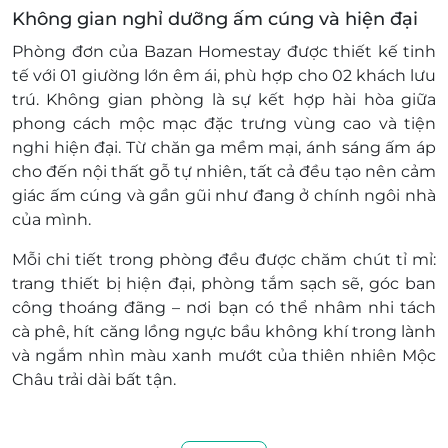
Không gian nghỉ dưỡng ấm cúng và hiện đại
Phòng đơn của Bazan Homestay được thiết kế tinh
tế với
01 giường lớn êm ái
, phù hợp cho 02 khách lưu
trú. Không gian phòng là sự kết hợp hài hòa giữa
phong cách mộc mạc đặc trưng vùng cao và tiện
nghi hiện đại. Từ chăn ga mềm mại, ánh sáng ấm áp
cho đến nội thất gỗ tự nhiên, tất cả đều tạo nên cảm
giác
ấm cúng và gần gũi như đang ở chính ngôi nhà
của mình
.
Mỗi chi tiết trong phòng đều được chăm chút tỉ mỉ:
trang thiết bị hiện đại, phòng tắm sạch sẽ, góc ban
công thoáng đãng – nơi bạn có thể nhâm nhi tách
cà phê, hít căng lồng ngực bầu không khí trong lành
và ngắm nhìn màu xanh mướt của thiên nhiên Mộc
Châu trải dài bất tận.