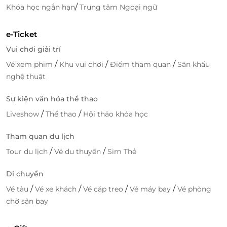
với vài bước đơn giản, bạn có thể sở hữu
voucher
/
Khóa học ngắn hạn
Trung tâm Ngoại ngữ
giảm giá
độc quyền và xác thực nhanh chóng bằng
mã QR khi sử dụng dịch vụ tại điểm đến.
e-Ticket
Vui chơi giải trí
LifeLink – Người bạn đồng hành trong mọi
chuyến đi
/
/
/
Vé xem phim
Khu vui chơi
Điểm tham quan
Sân khấu
nghệ thuật
Với mạng lưới hàng nghìn đối tác và hơn 1 triệu
thành viên tin tưởng, LifeLink không chỉ giúp bạn
Sự kiện văn hóa thể thao
“chọn đúng – đặt nhanh – tiết kiệm” mà còn mở ra
/
/
Liveshow
Thể thao
Hội thảo khóa học
kho tàng trải nghiệm đáng nhớ khắp Việt Nam. Dù
bạn là
gia đình, nhóm bạn, cặp đôi hay doanh nghiệp
Tham quan du lịch
muốn tìm điểm nghỉ dưỡng cuối tuần, LifeLink luôn
/
/
có
Tour du lịch
deal phù hợp và thật sự đáng giá
Vé du thuyền
Sim Thẻ
.
Đừng bỏ lỡ cơ hội trải nghiệm Mộc Châu tuyệt đẹp
Di chuyển
với
voucher giảm giá
hấp dẫn tại Bazan Homestay!
/
/
/
/
Vé tàu
Vé xe khách
Vé cáp treo
Vé máy bay
Vé phòng
chờ sân bay
Đặt dịch vụ tiện lợi
ngay hôm nay trên
LifeLink.vn
–
nhận ưu đãi tốt nhất, xác thực QR nhanh chóng và