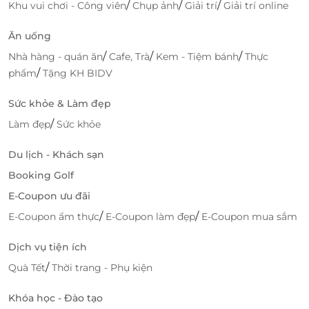
/
/
/
Khu vui chơi - Công viên
Chụp ảnh
Giải trí
Giải trí online
Ăn uống
/
/
/
Nhà hàng - quán ăn
Cafe, Trà
Kem - Tiệm bánh
Thực
/
phẩm
Tặng KH BIDV
Sức khỏe & Làm đẹp
LifeLink – Nền tảng đặt dịch vụ thông
/
Làm đẹp
Sức khỏe
minh
Du lịch - Khách sạn
Đặt dịch vụ tiện lợi – Ưu đãi thật, trải nghiệm
Booking Golf
chất
E-Coupon ưu đãi
LifeLink.vn là
nền tảng đặt dịch vụ tiện lợi
hàng đầu
/
/
Việt Nam, giúp bạn dễ dàng tìm kiếm và săn
E-Coupon ẩm thực
E-Coupon làm đẹp
E-Coupon mua sắm
voucher giảm giá
cho hàng nghìn dịch vụ du lịch,
Dịch vụ tiện ích
ẩm thực, spa và nghỉ dưỡng. Với hệ thống đặt dịch
vụ thông minh, minh bạch về giá và cam kết chất
/
Quà Tết
Thời trang - Phụ kiện
lượng, LifeLink mang đến trải nghiệm mua – dùng
Khóa học - Đào tạo
dịch vụ
nhanh chóng, an toàn và tiết kiệm tối đa
. Chỉ