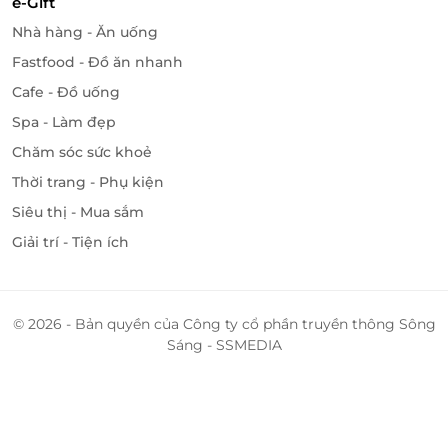
e-Gift
yên tâm tận hưởng kỳ nghỉ hoàn hảo cùng người
thân.
Nhà hàng - Ăn uống
Fastfood - Đồ ăn nhanh
LifeLink
Cafe - Đồ uống
Spa - Làm đẹp
Chăm sóc sức khoẻ
Thời trang - Phụ kiện
Siêu thị - Mua sắm
Giải trí - Tiện ích
© 2026 - Bản quyền của Công ty cổ phần truyền thông Sông
Sáng - SSMEDIA