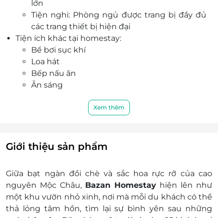
lớn
Tiện nghi: Phòng ngủ được trang bị đầy đủ
các trang thiết bị hiện đại
Tiện ích khác tại homestay:
Bể bơi sục khí
Loa hát
Bếp nấu ăn
Ăn sáng
Bể cá coi ngắm
Thuê xe máy: 150.000 VNĐ/xe
Xem thêm
Ăn nướng BBQ: 225.000 VNĐ/người
Dịch vụ giặt sấy
Phụ thu:
Giới thiệu sản phẩm
Cuối tuần thứ 6 - chủ nhật phụ thu 200.000
VNĐ/phòng/đêm
Giữa bạt ngàn đồi chè và sắc hoa rực rỡ của cao
Lễ Tết phụ thu liên hệ nhận giá ưu đãi
nguyên Mộc Châu,
Bazan Homestay
hiện lên như
Thời gian nhận trả phòng:
một khu vườn nhỏ xinh, nơi mà mỗi du khách có thể
Giờ nhận phòng: Sau 14h00
thả lỏng tâm hồn, tìm lại sự bình yên sau những
Giờ trả phòng: Trước 12h00