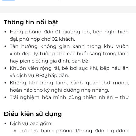
Thông tin nổi bật
Hạng phòng đơn 01 giường lớn, tiện nghi hiện
đại, phù hợp cho 02 khách.
Tận hưởng không gian xanh trong khu vườn
xinh đẹp, lý tưởng cho các buổi sáng trong lành
hay picnic cùng gia đình, bạn bè.
Khuôn viên rộng rãi, bể bơi sục khí, bếp nấu ăn
và dịch vụ BBQ hấp dẫn.
Không khí trong lành, cảnh quan thơ mộng,
hoàn hảo cho kỳ nghỉ dưỡng nhẹ nhàng.
Trải nghiệm hòa mình cùng thiên nhiên – thư
giãn tuyệt đối sau những ngày làm việc căng
thẳng.
Điều kiện sử dụng
Đặt dịch vụ tiện lợi – chỉ một chạm trên nền
Dịch vụ bao gồm:
tảng LifeLink.
Lưu trú hạng phòng: Phòng đơn 1 giường