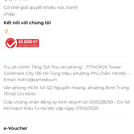
Cơ chế giải quyết khiếu nại, tranh
chấp
Kết nối với chúng tôi
Mỗi chi tiết trong căn phòng đều được chăm chút
kỹ lưỡng: từ ánh sáng dịu nhẹ, chất liệu nội thất cao
cấp cho đến mùi hương tinh tế lan tỏa – tất cả tạo
nên một không gian nghỉ dưỡng chuẩn 4 sao, khiến
bất cứ ai cũng muốn đắm chìm mãi không rời.
Trụ sở chính: Tầng 12A Tòa văn phòng - TTTM ROX Tower
Goldmark City 136 Hồ Tùng Mậu, phường Phú Diễn, Hà Nội. –
Email: hotro@ssmedia.vn
Văn phòng HCM: Số 122 Nguyễn Hoàng, phường Bình Trưng,
TP.Hồ Chí Minh
Giấy chứng nhận đăng ký kinh doanh số 0105228259 - Do Sở
Kế hoạch Đầu Tư Hà Nội cấp ngày 07/05/2025
e-Voucher