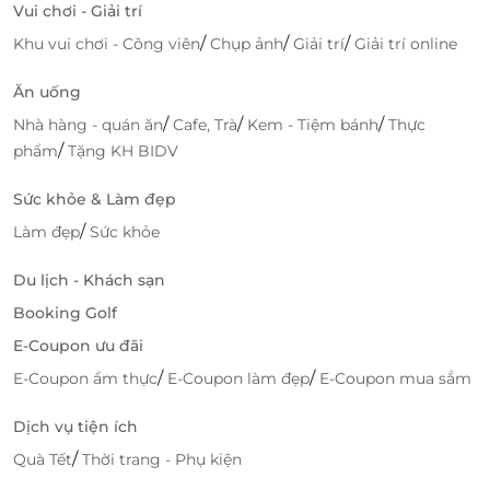
Vui chơi - Giải trí
/
/
/
Khu vui chơi - Công viên
Chụp ảnh
Giải trí
Giải trí online
Tiện ích đẳng cấp – Tận hưởng trọn vẹn từng
khoảnh khắc
Ăn uống
Lưu trú tại Glenda Tower Mộc Châu Hotel 4 sao, du
/
/
/
Nhà hàng - quán ăn
Cafe, Trà
Kem - Tiệm bánh
Thực
khách không chỉ nghỉ ngơi trong không gian sang
/
phẩm
Tặng KH BIDV
trọng mà còn được tận hưởng chuỗi tiện ích đỉnh
cao hiếm có:
Sức khỏe & Làm đẹp
/
Làm đẹp
Sức khỏe
Bể bơi nước mặn bốn mùa đầu tiên và duy
nhất tại thị trấn Mộc Châu
, nơi bạn có thể đắm
Du lịch - Khách sạn
mình trong làn nước ấm, chiêm ngưỡng khung
cảnh núi non hùng vĩ, để tâm hồn hòa vào thiên
Booking Golf
nhiên.
E-Coupon ưu đãi
Nhà hàng Lá Chàm
– điểm hẹn ẩm thực tinh tế,
/
/
E-Coupon ẩm thực
E-Coupon làm đẹp
E-Coupon mua sắm
nơi du khách được thưởng thức hương vị đặc
trưng của núi rừng Tây Bắc hòa quyện cùng
Dịch vụ tiện ích
phong cách ẩm thực hiện đại.
/
Quà Tết
Thời trang - Phụ kiện
Lobby Bar và Pha Luông Sky Bar
– không gian