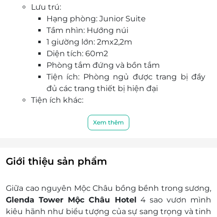
Lưu trú:
trên LifeLink.vn.
Hạng phòng: Junior Suite
Tầm nhìn: Hướng núi
1 giường lớn: 2mx2,2m
Diện tích: 60m2
Phòng tắm đứng và bồn tắm
Tiện ích: Phòng ngủ được trang bị đầy
đủ các trang thiết bị hiện đại
Tiện ích khác:
Đồ uống chào mừng lúc nhận phòng
Bao gồm bữa sáng
Xem thêm
Miễn phí 2 chai nước suối, trà/ cà phê gói
hòa tan trong phòng
Các tiện ích tại khách sạn
Giới thiệu sản phẩm
Phụ thu:
Lễ, Tết:
Giữa cao nguyên Mộc Châu bồng bềnh trong sương,
Các ngày lễ tết có phụ thu liên hệ để
Glenda Tower Mộc Châu Hotel
4 sao vươn mình
nhận giá ưu đãi nhất
kiêu hãnh như biểu tượng của sự sang trọng và tinh
Giá áp dụng mùa thấp điểm tháng 4 -