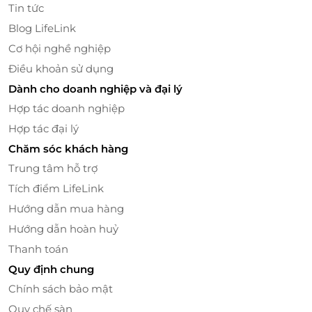
Tin tức
Blog LifeLink
Cơ hội nghề nghiệp
Điều khoản sử dụng
Đặc biệt,
phòng Junior Suite hướng núi
mở ra khung
Dành cho doanh nghiệp và đại lý
cảnh hùng vĩ của cao nguyên Mộc Châu – nơi mây
Hợp tác doanh nghiệp
trắng vờn quanh sườn núi, nơi bình minh rót mật
qua từng ô cửa kính.
Phòng tắm được trang bị cả
Hợp tác đại lý
bồn tắm và phòng tắm đứng
, cho phép bạn vừa thư
Chăm sóc khách hàng
giãn trong làn nước ấm, vừa thả hồn vào cảnh sắc
Trung tâm hỗ trợ
thiên nhiên trữ tình bên ngoài.
Tích điểm LifeLink
Hướng dẫn mua hàng
Hướng dẫn hoàn huỷ
Thanh toán
Quy định chung
Chính sách bảo mật
Quy chế sàn