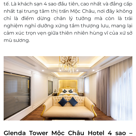
tế. Là khách sạn 4 sao đầu tiên, cao nhất và đẳng cấp
tháng 9
nhất tại trung tâm thị trấn Mộc Châu, nơi đây không
Mùa cao điểm tháng 1- tháng 3 & tháng
chỉ là điểm dừng chân lý tưởng mà còn là trải
10- tháng 12: Phụ thu 100.000
nghiệm nghỉ dưỡng xứng tầm thượng lưu, mang lại
VNĐ/phòng/đêm
cảm xúc trọn vẹn giữa thiên nhiên hùng vĩ của xứ sở
Cuối tuần phụ thu: 100.000 vnđ/phòng/
mù sương.
đêm
Trẻ em:
Trẻ em dưới 6 tuổi miễn phí tối đa 2 trẻ
em 1 phòng ngủ chung với bố mẹ
Trẻ em từ 6- 11 tuổi: Ngủ chung giường
cha mẹ, phụ thu bữa sáng: VND 200.000
per child per meal (200.000 VNĐ/mỗi
bé/mỗi bữa)
Trẻ từ 11 tuổi trở lên phụ thu như người
lớn 400.000 VNĐ/người giá đã bao gồm
các dịch vụ kèm theo
Kê extrebed: 700.000 VNĐ/giường
Thời gian nhận trả phòng:
Glenda Tower Mộc Châu Hotel 4 sao –