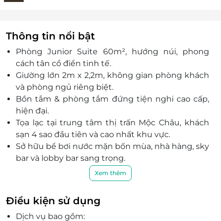
Thông tin nổi bật
Phòng Junior Suite 60m², hướng núi, phong
cách tân cổ điển tinh tế.
Giường lớn 2m x 2,2m, không gian phòng khách
và phòng ngủ riêng biệt.
Bồn tắm & phòng tắm đứng tiện nghi cao cấp,
hiện đại.
Tọa lạc tại trung tâm thị trấn Mộc Châu, khách
sạn 4 sao đầu tiên và cao nhất khu vực.
Sở hữu bể bơi nước mặn bốn mùa, nhà hàng, sky
bar và lobby bar sang trọng.
Khách sạn toạ lạc tại vị trí trung tâm đắc địa:
Xem thêm
cách Thung lũng Mu Náu Ơi 800m, Happy Land
6.8km, Nông trại dâu tây Đông Miền 2km, Thác
Điều kiện sử dụng
Dải Yếm 7.3km.
Dịch vụ bao gồm:
Voucher giảm giá đặt nhanh – đặt dịch vụ tiện lợi