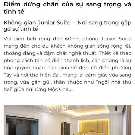
Giờ nhận phòng: Sau 14h00
Điểm dừng chân của sự sang trọng và
Giờ trả phòng: Trước 12h00
tinh tế
Check in sớm - Check out muộn: tùy thuộc
Không gian Junior Suite – Nơi sang trọng gặp
vào tình trạng phòng và có thể sẽ phụ thu
gỡ sự tinh tế
theo quy định của khách sạn
Điều kiện đặt phòng:
Với
diện tích rộng đến 60m²
,
phòng Junior Suite
Hotline đặt phòng & tư vấn (9h00-20h00):
mang đến cho du khách không gian sống rộng rãi,
1900 2065
thoáng đãng và đậm chất nghệ thuật. Thiết kế theo
Văn phòng HCM: 028.6680 8757
phong cách
tân cổ điển thanh lịch
, căn phòng là sự
Liên hệ check tình trạng phòng trống trước
hòa quyện hoàn hảo giữa vẻ đẹp cổ điển phương
khi mua voucher
Tây và hơi thở hiện đại, mang lại cảm giác vừa sang
Điều kiện khác:
trọng, vừa gần gũi, thân thuộc như “ngôi nhà thứ
Áp dụng 01 e-Voucher/e-Coupon cho 02
hai” giữa núi rừng Mộc Châu.
khách
Một khách hàng được mua nhiều e-
Voucher/e-Coupon
e-Voucher/e-Coupon không có giá trị quy đổi
thành tiền mặt, không trả lại tiền thừa.
Không áp dụng đồng thời với chương trình