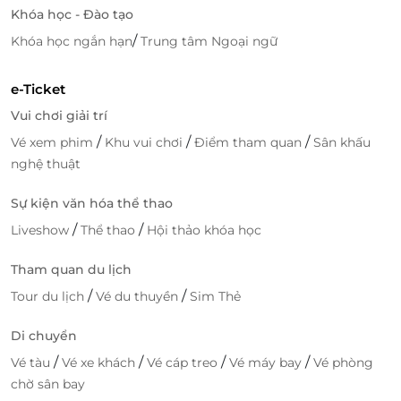
thư giãn hoàn hảo để nhâm nhi ly cocktail, ngắm
Khóa học - Đào tạo
hoàng hôn buông xuống thị trấn sương mờ, hay
/
Khóa học ngắn hạn
Trung tâm Ngoại ngữ
đơn giản chỉ là tận hưởng sự tĩnh lặng của buổi
tối nơi cao nguyên.
e-Ticket
Đặc biệt, khách sạn được
quản lý bởi Viet Orient
Vui chơi giải trí
Hospitality
, thương hiệu danh tiếng trong lĩnh vực
/
/
/
Vé xem phim
Khu vui chơi
Điểm tham quan
Sân khấu
quản lý khách sạn cao cấp, đảm bảo mọi dịch vụ đều
nghệ thuật
đạt chuẩn quốc tế – từ phong cách phục vụ chuyên
nghiệp đến sự chu đáo trong từng chi tiết nhỏ.
Sự kiện văn hóa thể thao
/
/
Liveshow
Thể thao
Hội thảo khóa học
Tham quan du lịch
/
/
Tour du lịch
Vé du thuyền
Sim Thẻ
Di chuyển
/
/
/
/
Vé tàu
Vé xe khách
Vé cáp treo
Vé máy bay
Vé phòng
chờ sân bay