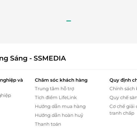
xua tan căng thẳng.
 giãn cơ thể.
g khoái, dễ chịu.
ng, sáng khỏe.
 làn da.
ông Sáng - SSMEDIA
ạch sâu.
g cường dưỡng chất.
cao gừng, thúc đẩy tuần hoàn máu.
nghiệp và
Chăm sóc khách hàng
Quy định c
tóc mềm mượt.
Trung tâm hỗ trợ
Chính sách
n phẩm thừa.
ghiệp
Tích điểm LifeLink
Quy chế sà
tóc.
Hướng dẫn mua hàng
Cơ chế giải 
nhiên.
tranh chấp
Hướng dẫn hoàn huỷ
.
Thanh toán