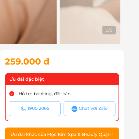
7
/
8
259.000 đ
Ưu đãi đặc biệt
Hỗ trợ booking, đặt bàn
1900 2065
Chat với Zalo
Ưu đãi khác của Mộc Kim Spa & Beauty Quận 1