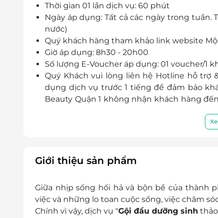
Thời gian 01 lần dịch vụ: 60 phút
Ngày áp dụng: Tất cả các ngày trong tuần. Tr
nước)
Quý khách hàng tham khảo link website Mộ
Giờ áp dụng: 8h30 - 20h00
Số lượng E-Voucher áp dụng: 01 voucher/1 kh
Quý Khách vui lòng liên hệ Hotline hỗ trợ &
dụng dịch vụ trước 1 tiếng để đảm bảo kh
Beauty Quận 1 không nhận khách hàng đến 
quý khách thông cảm:
Địa chỉ: 12L Nguyễn Thị Minh Khai, Đa Ka
Xe
Một khách hàng được mua nhiều E-Vouche
E-Voucher/E-Coupon không có giá trị quy đổi
Không áp dụng đồng thời cùng lúc với các 
Giới thiệu sản phẩm
Giá đã bao gồm 8% VAT
Giữa nhịp sống hối hả và bộn bề của thành 
việc và những lo toan cuộc sống, việc chăm só
Chính vì vậy, dịch vụ "
Gội đầu dưỡng sinh
thảo