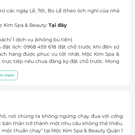
ừ các ngày Lễ, Tết, Bù Lễ (theo lịch nghỉ của nhà
c Kim Spa & Beauty:
Tại đây
ách/ 1 dịch vụ (không bù tiền)
 đặt lịch: 0968 459 618 đặt chỗ trước khi đến sử
ách hàng được phục vụ tốt nhất. Mộc Kim Spa &
trực tiếp nếu chưa đăng ký đặt chỗ trước. Mong
o, Quận 1, Hồ Chí Minh
m thêm
r/E-Coupon
 thành tiền mặt, không trả lại tiền thừa
chương trình khuyến mại khác
phố, nơi chúng ta không ngừng chạy đua với
cô
ng
c bản thân trở thành một nhu cầu không thể thiếu.
 mộc thuần chay" tại Mộc Kim Spa & Beauty Quận 1