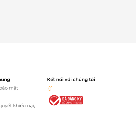
hung
Kết nối với chúng tôi
 bảo mật
n
quyết khiếu nại,