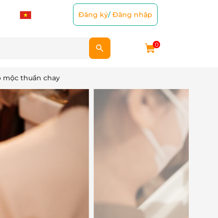
Đăng ký
/
Đăng nhập
0
o mộc thuần chay