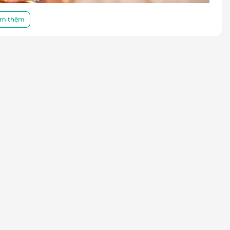
m thêm
ược được lựa chọn kỹ lưỡng như bồ kết, vỏ bưởi,
 kỹ thuật xoa bóp thư giãn giúp giảm căng thẳng,
ịch vụ này không chỉ giúp làm sạch da đầu mà còn
ng cơ thể và tinh thần.
thư giãn toàn thân.
, kích thích lưu thông máu.