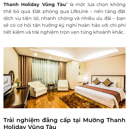
Phí điểm tâm không được hoàn trả nếu
Thanh Holiday Vũng Tàu
” là một lựa chọn không
không sử dụng
thể bỏ qua. Đặt phòng qua
LifeLink
– nền tảng đặt
Dịch vụ không bao gồm:
dịch vụ tiện lợi, nhanh chóng và nhiều ưu đãi – bạn
Các chi phí cá nhân như điện thoại , ăn uống,
sẽ có cơ hội tận hưởng kỳ nghỉ hoàn hảo với chi phí
giặt ủi,…
tiết kiệm và trải nghiệm trọn vẹn từng khoảnh khắc.
Chi phí không được nếu trong chương trình
Chi phí di chuyển tới khách sạn,…
Điều kiện đặt phòng:
Hotline đặt phòng & tư vấn (9h-20h): 1900
2065
Văn phòng HCM: 028.6680.8757 /
Liên hệ cho LifeLink để kiểm tra tình trạng
phòng trống trước khi mua dịch vụ và nhận
mức giá ưu đãi nhất
Chính sách giá trẻ em:
Trẻ em dưới 6 tuổi ở chung với bố mẹ, miễn
phí ăn sáng. Tối đa 02 trẻ/phòng
Trẻ em từ 6 đến dưới 12 tuổi ở chung với bố
Trải nghiệm đẳng cấp tại Mường Thanh
mẹ, phụ thu 150,000 VNĐ/ trẻ/đêm (đã bao
Holiday Vũng Tàu