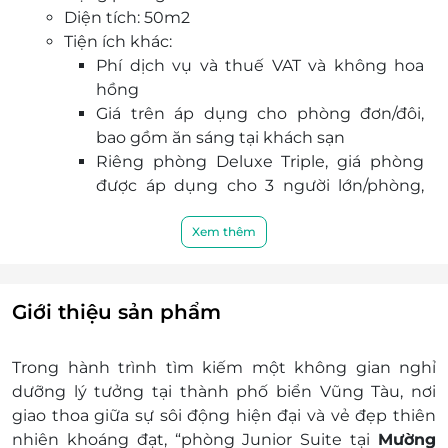
Diện tích: 50m2
vài trăm mét, nơi Quý khách có thể dễ dàng di
Tiện ích khác:
chuyển đến thành phố Hồ Chí Minh.
Phí dịch vụ và thuế VAT và không hoa
Cơ sở vật chất đầy đủ gồm Phòng gym, Karaoke,
hồng
Bể bơi ngoài trời, Spa & Massage và vị trí hoàn
Giá trên áp dụng cho phòng đơn/đôi,
hảo làm cho Mường Thanh Holiday Vũng Tàu trở
bao gồm ăn sáng tại khách sạn
thành địa điểm tuyệt vời để bạn có thể tận
Riêng phòng Deluxe Triple, giá phòng
hưởng kì nghỉ, những chuyến công tác dù ngắn
được áp dụng cho 3 người lớn/phòng,
ngày hay dài ngày tại thành phố biển miền Nam.
bao gồm ăn sáng tại khách sạn
Riêng phòng Deluxe Family & Royal
Xem thêm
Suite, giá phòng được áp dụng cho 4
người lớn/phòng, bao gồm ăn sáng tại
khách sạn
Giới thiệu sản phẩm
Sử dụng miễn phí hồ bơi, phòng tập thể
dục
Trong hành trình tìm kiếm một không gian nghỉ
Sử dụng miễn phí internet không dây
dưỡng lý tưởng tại thành phố biển Vũng Tàu, nơi
Miễn phí trà, cà phê và 02 chai nước suối
giao thoa giữa sự sôi động hiện đại và vẻ đẹp thiên
trong phòng mỗi ngày
nhiên khoáng đạt, “
phòng Junior Suite tại
Mường