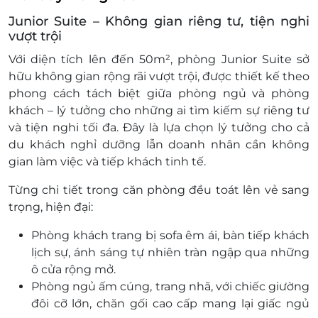
gồm bữa sáng)
Junior Suite – Không gian riêng tư, tiện nghi
Trẻ em từ 12 tuổi trở lên, khuyến khích kê
vượt trội
giường phụ hoặc phụ thu như người lớn
Phụ thu:
Với
diện tích lên đến 50m²
, phòng
Junior Suite
sở
Cuối tuần: thứ 7 trong giai đoạn từ 01/06 đến
hữu không gian rộng rãi vượt trội, được thiết kế theo
hết 31/08 phụ thu 400.000 VNĐ/phòng/đêm
phong cách
tách biệt giữa phòng ngủ và phòng
Giai đoạn Lễ Tết: Tết âm lịch (30/01 – 03/02);
khách
– lý tưởng cho những ai tìm kiếm sự riêng tư
Giỗ Tổ Hùng Vương (05-06/04); Giải phóng
và tiện nghi tối đa. Đây là lựa chọn lý tưởng cho cả
Miền Nam và quốc tế lao động (30/04 –
du khách nghỉ dưỡng
lẫn
doanh nhân
cần không
03/05); Quốc khánh (30/08 – 01/09) phụ thu
gian làm việc và tiếp khách tinh tế.
500.000 VNĐ/phòng/đêm
Từng chi tiết trong căn phòng đều toát lên vẻ sang
Quy định nhận trả phòng:
trọng, hiện đại:
Giờ nhận phòng: 14h00
Giờ trả phòng: 12h00
Phòng khách trang bị sofa êm ái
, bàn tiếp khách
Điều kiện khác:
lịch sự, ánh sáng tự nhiên tràn ngập qua những
Áp dụng 01 e-Voucher/e-Coupon cho 02
ô cửa rộng mở.
khách
Phòng ngủ ấm cúng
, trang nhã, với chiếc giường
Một khách hàng được mua nhiều e-
đôi cỡ lớn, chăn gối cao cấp mang lại giấc ngủ
Voucher/e-Coupon