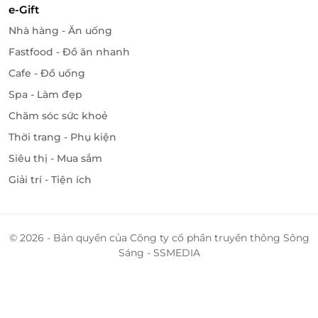
Giao diện thân thiện, thao tác đơn giản
e-Gift
Hỗ trợ khách hàng nhiệt tình, nhanh chóng
Nhà hàng - Ăn uống
Fastfood - Đồ ăn nhanh
Đừng bỏ lỡ cơ hội trải nghiệm đẳng cấp tại Mường
Thanh Holiday Vũng Tàu!
Cafe - Đồ uống
Spa - Làm đẹp
Voucher giảm giá
đã sẵn sàng trên
LifeLink
, chỉ cần
vài bước để
đặt phòng tiện lợi
và khởi hành kỳ nghỉ
Chăm sóc sức khoẻ
mơ ước!
Thời trang - Phụ kiện
Siêu thị - Mua sắm
LifeLink
Giải trí - Tiện ích
© 2026 - Bản quyền của Công ty cổ phần truyền thông Sông
Sáng - SSMEDIA