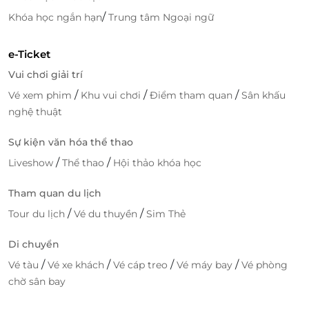
/
Khóa học ngắn hạn
Trung tâm Ngoại ngữ
e-Ticket
Vui chơi giải trí
/
/
/
Vé xem phim
Khu vui chơi
Điểm tham quan
Sân khấu
nghệ thuật
Sự kiện văn hóa thể thao
/
/
Liveshow
Thể thao
Hội thảo khóa học
Tham quan du lịch
LifeLink – Cổng ưu đãi nghỉ dưỡng
/
/
thông minh
Tour du lịch
Vé du thuyền
Sim Thẻ
LifeLink là nền tảng đặt dịch vụ hàng đầu với hàng
Di chuyển
trăm ưu đãi mỗi ngày:
/
/
/
/
Vé tàu
Vé xe khách
Vé cáp treo
Vé máy bay
Vé phòng
chờ sân bay
Đặt phòng tiện lợi
nhanh chóng, an toàn
Sở hữu
voucher giảm giá
, sử dụng linh hoạt