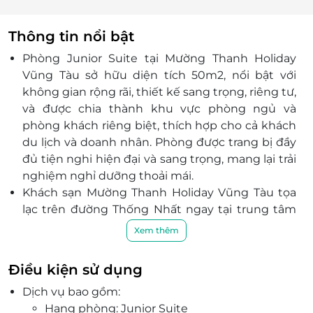
Thông tin nổi bật
Phòng Junior Suite tại Mường Thanh Holiday
Vũng Tàu sở hữu diện tích 50m2, nổi bật với
không gian rộng rãi, thiết kế sang trọng, riêng tư,
và được chia thành khu vực phòng ngủ và
phòng khách riêng biệt, thích hợp cho cả khách
du lịch và doanh nhân. Phòng được trang bị đầy
đủ tiện nghi hiện đại và sang trọng, mang lại trải
nghiệm nghỉ dưỡng thoải mái.
Khách sạn Mường Thanh Holiday Vũng Tàu tọa
lạc trên đường Thống Nhất ngay tại trung tâm
thành phố Vũng Tàu, là địa điểm lý tưởng để
Xem thêm
khám phá toàn cảnh Vịnh Tầm Dương, bãi tắm
Vọng Nguyệt và nhiều địa điểm khác của thành
Điều kiện sử dụng
phố như công viên Quang Trung, Quảng trường
Dịch vụ bao gồm:
trung tâm, Bảo tàng văn hóa. Đặc biệt khoảng
Hạng phòng: Junior Suite
cách từ khách sạn đến bến tàu cánh ngầm chỉ