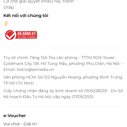
Cơ chế giải quyết khiếu nại, tranh
Tiện ích nội khu phong phú – Thăng hoa kỳ
chấp
nghỉ của bạn
Kết nối với chúng tôi
Không chỉ dừng lại ở sự hoàn hảo trong từng phòng
nghỉ,
Mường Thanh Holiday Vũng Tàu
còn chinh
phục du khách bởi chuỗi tiện ích nội khu hiện đại,
đáp ứng mọi nhu cầu từ thư giãn đến giải trí:
Hồ bơi ngoài trời
rộng rãi
– nơi bạn có thể đắm
mình trong làn nước trong xanh dưới nắng vàng
Trụ sở chính: Tầng 12A Tòa văn phòng - TTTM ROX Tower
Goldmark City 136 Hồ Tùng Mậu, phường Phú Diễn, Hà Nội. –
miền biển.
Email: hotro@ssmedia.vn
Phòng gym hiện đại
– giúp bạn duy trì sức khỏe
Văn phòng HCM: Số 122 Nguyễn Hoàng, phường Bình Trưng,
và năng lượng tích cực mỗi ngày.
TP.Hồ Chí Minh
Karaoke sôi động
– không gian lý tưởng để gắn
Giấy chứng nhận đăng ký kinh doanh số 0105228259 - Do Sở
kết cùng người thân, bạn bè.
Kế hoạch Đầu Tư Hà Nội cấp ngày 07/05/2025
Spa & Massage chuyên nghiệp
– xua tan mệt
mỏi, mang lại cảm giác thư thái trọn vẹn.
Vị trí thuận tiện ngay trung tâm thành phố
e-Voucher
biển
– dễ dàng di chuyển, khám phá.
Vui chơi - Giải trí