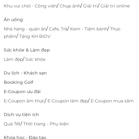
/
/
/
Khu vui chơi - Công viên
Chụp ảnh
Giải trí
Giải trí online
Ăn uống
/
/
/
Nhà hàng - quán ăn
Cafe, Trà
Kem - Tiệm bánh
Thực
/
phẩm
Tặng KH BIDV
Sức khỏe & Làm đẹp
/
Làm đẹp
Sức khỏe
Du lịch - Khách sạn
Booking Golf
E-Coupon ưu đãi
/
/
E-Coupon ẩm thực
E-Coupon làm đẹp
E-Coupon mua sắm
Dịch vụ tiện ích
/
Quà Tết
Thời trang - Phụ kiện
Khóa học - Đào tạo