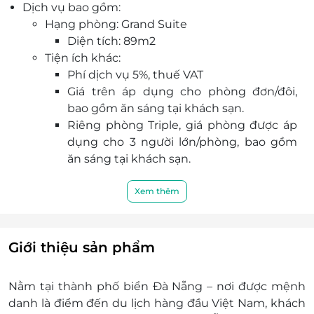
Dịch vụ bao gồm:
đi bộ vài bước chân là có thể đến bãi biển Mỹ
Hạng phòng: Grand Suite
Khê. Khoảng cách đến sân bay Đà Nẵng khoảng
Diện tích: 89m2
5,5 km, ga Đà Nẵng 5 km.
Tiện ích khác:
Khách sạn sở hữu đa dạng các dịch vụ tiện ích
Phí dịch vụ 5%, thuế VAT
như: Nhà hàng và quán bar; Phòng hội nghị;
Giá trên áp dụng cho phòng đơn/đôi,
Massage; Xông hơi; Phòng tập gym; Karaoke.
bao gồm ăn sáng tại khách sạn.
Lễ tân tại khách sạn Mường Thanh Luxury Đà
Riêng phòng Triple, giá phòng được áp
Nẵng phục vụ 24/7 giúp cho du khách nhận và
dụng cho 3 người lớn/phòng, bao gồm
trả phòng một cách nhanh chóng.
ăn sáng tại khách sạn.
Sử dụng miễn phí hồ bơi, phòng tập thể
dục (nếu có).
Xem thêm
Sử dụng miễn phí internet không dây.
Miễn phí trà, cà phê và 02 chai nước suối
trong phòng mỗi ngày.
Giới thiệu sản phẩm
Phí điểm tâm không được hoàn trả nếu
không sử dụng.
Nằm tại thành phố biển Đà Nẵng – nơi được mệnh
Dịch vụ không bao gồm:
danh là điểm đến du lịch hàng đầu Việt Nam, khách
Các chi phí cá nhân như điện thoại , ăn uống,