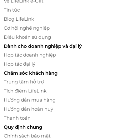
Về LifeLink e-Gift
Wi-Fi tốc độ cao, đảm bảo kết nối nhanh chóng
Tin tức
và ổn định.
Blog LifeLink
Phòng tắm sang trọng, trang bị bồn tắm, áo
Cơ hội nghề nghiệp
choàng tắm cao cấp, dép đi trong nhà, máy sấy
tóc và bộ đồ vệ sinh cá nhân chất lượng cao.
Điều khoản sử dụng
Minibar đầy đủ tiện nghi, với các loại đồ uống và
Dành cho doanh nghiệp và đại lý
đồ ăn nhẹ phong phú.
Hợp tác doanh nghiệp
Hợp tác đại lý
Chăm sóc khách hàng
Trung tâm hỗ trợ
Tích điểm LifeLink
Hướng dẫn mua hàng
Hướng dẫn hoàn huỷ
Thanh toán
Quy định chung
Chính sách bảo mật