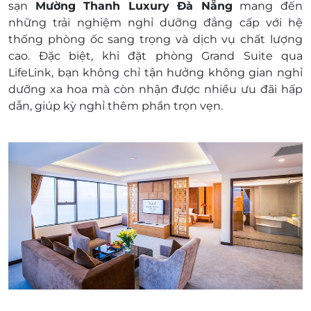
sạn
Mường Thanh Luxury Đà Nẵng
mang đến
giặt ủi,…
những trải nghiệm nghỉ dưỡng đẳng cấp với hệ
Chi phí không được nếu trong chương trình.
thống phòng ốc sang trọng và dịch vụ chất lượng
Chi phí di chuyển tới khách sạn,….
cao. Đặc biệt, khi đặt phòng Grand Suite qua
Chính sách giá trẻ em:
LifeLink, bạn không chỉ tận hưởng không gian nghỉ
Trẻ em dưới 6 tuổi ở chung với bố mẹ, miễn
dưỡng xa hoa mà còn nhận được nhiều ưu đãi hấp
phí ăn sáng. Tối đa 02 trẻ/phòng.
dẫn, giúp kỳ nghỉ thêm phần trọn vẹn.
Trẻ em từ 6-12 tuổi ở chung với bố mẹ, phụ
thu 50% giá ăn sáng: 150,000 VNĐ/ trẻ/ bữa
sáng.
Trẻ em từ 12 tuổi trở lên, tính như người lớn.
Điều kiện đặt tour:
Hotline đặt tour & tư vấn (9h00-20h00): 1900
2065
Văn phòng HCM: 028.6680 8757 /
Liên hệ cho LifeLink để kiểm tra tình trạng
phòng trống trước khi mua dịch vụ và nhận
mức giá ưu đãi nhất
Phụ thu: