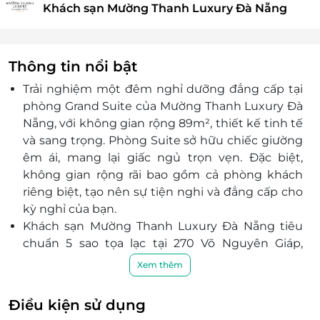
Khách sạn Mường Thanh Luxury Đà Nẵng
Thông tin nổi bật
Trải nghiệm một đêm nghỉ dưỡng đẳng cấp tại
phòng Grand Suite của Mường Thanh Luxury Đà
Nẵng, với không gian rộng 89m², thiết kế tinh tế
và sang trọng. Phòng Suite sở hữu chiếc giường
êm ái, mang lại giấc ngủ trọn vẹn. Đặc biệt,
không gian rộng rãi bao gồm cả phòng khách
riêng biệt, tạo nên sự tiện nghi và đẳng cấp cho
kỳ nghỉ của bạn.
Khách sạn Mường Thanh Luxury Đà Nẵng tiêu
chuẩn 5 sao tọa lạc tại 270 Võ Nguyên Giáp,
Phường Mỹ An, Quận Ngũ Hành Sơn. Đây sẽ là
Xem thêm
địa điểm lưu trú thuận lợi giúp du khách dễ
dàng di chuyển trong những địa điểm tham
Điều kiện sử dụng
quan nổi tiếng của thành phố. Du khách chỉ cần