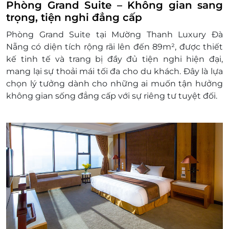
Giá áp dụng trong tuần
Phòng Grand Suite – Không gian sang
Giá cuối tuần phụ thu: 250.000 vnd/p/đ
trọng, tiện nghi đẳng cấp
Giá ngày lễ phụ thu: 300.000 vnđ/p/đ
Phòng Grand Suite tại Mường Thanh Luxury Đà
Cuối tuần: Thứ 6 và thứ 7 trong giai đoạn từ
Nẵng có diện tích rộng rãi lên đến 89m², được thiết
01/06 đến hết 31/07.
kế tinh tế và trang bị đầy đủ tiện nghi hiện đại,
Giai đoạn Lễ: Giỗ tổ Hùng Vương (05-06/04);
mang lại sự thoải mái tối đa cho du khách. Đây là lựa
Giải phóng miền Nam và Quốc tế lao động
chọn lý tưởng dành cho những ai muốn tận hưởng
(30/04-03/05); Quốc Khánh (30/08-01/09), các
không gian sống đẳng cấp với sự riêng tư tuyệt đối.
ngày diễn ra cuộc thi pháo hoa Quốc tế tại
Đà Nẵng tùy thuộc lịch pháo hoa do Sở Du
lịch công bố (31/05, 07/06, 14/06, 21/06, 28/06,
12/07).
Giường phụ: 500,000 VNĐ/đêm (bao gồm ăn
sáng). Mỗi phòng chỉ được kê tối đa 01
giường phụ.
Phụ thu người thứ 3 (không kê giường phụ):
300,000 VNĐ/đêm (bao gồm ăn sáng).
Quy định nhận trả phòng:
Giờ nhận phòng: 14h00