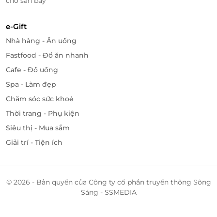
chờ sân bay
e-Gift
Nhà hàng - Ăn uống
Fastfood - Đồ ăn nhanh
Cafe - Đồ uống
Spa - Làm đẹp
Chăm sóc sức khoẻ
Săn voucher ưu đãi qua LifeLink – Đặt
Thời trang - Phụ kiện
phòng dễ dàng, tận hưởng đẳng cấp
Siêu thị - Mua sắm
LifeLink là nền tảng đặt phòng khách sạn trực tuyến,
Giải trí - Tiện ích
giúp bạn tìm kiếm và đặt phòng nhanh chóng chỉ
trong vài thao tác. Khi đặt phòng Grand Suite tại
Mường Thanh Luxury Đà Nẵng qua LifeLink, bạn sẽ
nhận được:
© 2026 - Bản quyền của Công ty cổ phần truyền thông Sông
Sáng - SSMEDIA
Ưu đãi giá tốt nhất:
Tiết kiệm chi phí với mức
giá ưu đãi so với đặt trực tiếp.