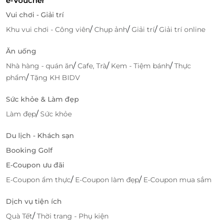
e-Voucher
Phòng hội nghị:
Không gian chuyên nghiệp,
Vui chơi - Giải trí
hiện đại, phục vụ các sự kiện, hội thảo quan
/
/
/
Khu vui chơi - Công viên
Chụp ảnh
Giải trí
Giải trí online
trọng.
Dịch vụ massage & xông hơi:
Giúp bạn thư
Ăn uống
giãn, tái tạo năng lượng sau những ngày làm
/
/
/
Nhà hàng - quán ăn
Cafe, Trà
Kem - Tiệm bánh
Thực
việc căng thẳng.
/
phẩm
Tặng KH BIDV
Phòng gym hiện đại:
Trang bị đầy đủ thiết bị
tập luyện để bạn duy trì sức khỏe.
Sức khỏe & Làm đẹp
Karaoke giải trí:
Không gian sôi động dành cho
những buổi gặp gỡ và vui chơi cùng bạn bè, gia
/
Làm đẹp
Sức khỏe
đình.
Du lịch - Khách sạn
Dịch vụ lễ tân 24/7:
Luôn sẵn sàng hỗ trợ nhận
và trả phòng nhanh chóng, đảm bảo sự thuận
Booking Golf
tiện tối đa cho du khách.
E-Coupon ưu đãi
Cùng nhiều tiện ích hấp dẫn khác.
/
/
E-Coupon ẩm thực
E-Coupon làm đẹp
E-Coupon mua sắm
Dịch vụ tiện ích
/
Quà Tết
Thời trang - Phụ kiện