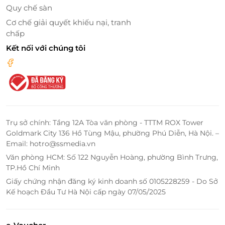
Quy chế sàn
Cơ chế giải quyết khiếu nại, tranh
chấp
Kết nối với chúng tôi
Trụ sở chính: Tầng 12A Tòa văn phòng - TTTM ROX Tower
Dịch vụ tiện ích đẳng cấp tại khách sạn
Goldmark City 136 Hồ Tùng Mậu, phường Phú Diễn, Hà Nội. –
Không chỉ mang đến không gian nghỉ dưỡng lý
Email: hotro@ssmedia.vn
tưởng, Mường Thanh Luxury Đà Nẵng còn sở hữu hệ
Văn phòng HCM: Số 122 Nguyễn Hoàng, phường Bình Trưng,
thống dịch vụ tiện ích phong phú, giúp nâng tầm
TP.Hồ Chí Minh
trải nghiệm của bạn:
Giấy chứng nhận đăng ký kinh doanh số 0105228259 - Do Sở
Kế hoạch Đầu Tư Hà Nội cấp ngày 07/05/2025
Nhà hàng & Quán bar:
Thưởng thức ẩm thực Á
– Âu tinh tế và thư giãn với những ly cocktail
tuyệt hảo.