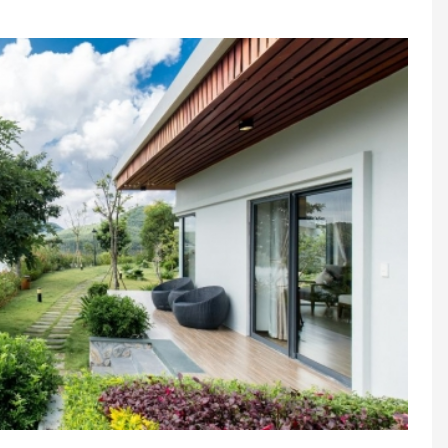
trạng phòng trống trước khi mua dịch vụ và nhận
ai đoạn 1/4 đến hết 30/9 phụ thu 400.000 vnđ/p/đ
g Vương( 5-6/4), Giải phóng Miền Nam và quốc tế
9)
/đêm (bao gồm ăn sáng và kê giường phụ);
ách/đêm (bao gồm ăn sáng và không kê giường
h người lớn và 04 trẻ em dưới 6 tuổi
r/E-Coupon
thành tiền mặt, không trả lại tiền thừa.