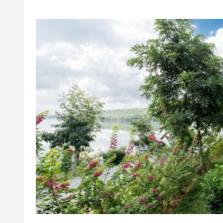
Văn phòng HCM: 028.6680 8757 /
Liên hệ cho LifeLink để kiểm tra tình 
mức giá ưu đãi nhất
Phụ thu
Giá áp dụng trong tuần
Giá cuối tuần áp dụng các ngày thứ 7 gi
Giácác ngày lễ phụ thu 500.000 vnđ/p/đ
Các ngày lễ theo quy định: Giỗ tổ Hùn
lao động ( 30/4-3/5), Quốc khánh( 30/8-1/
Phụ thu người thứ 3: 400,000VND/khách
Phụ thu người thứ 3: 250,000VND/kh
phụ).
Quy định nhận trả phòng
Giờ nhận phòng: 14h00
Giờ trả phòng: 12h00
Áp dụng 01 E-Voucher/E-Coupon cho 04 khác
Một khách hàng được mua nhiều E-Vouche
E-Voucher/E-Coupon không có giá trị quy đổi 