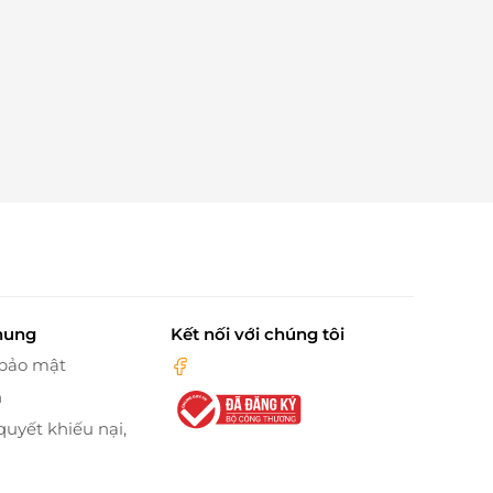
hung
Kết nối với chúng tôi
 bảo mật
n
quyết khiếu nại,