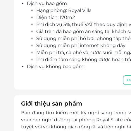
Dịch vụ bao gồm
Hạng phòng: Royal Villa
Diện tích: 170m2
Phí dịch vụ 5%, thuế VAT theo quy định
Giá trên đã bao gồm ăn sáng tại khách 
Sử dụng miễn phí hồ bơi, phòng tập thể
Sử dụng miễn phí internet không dây
Miễn phí trà, cà phê và nước suối mỗi n
Phí điểm tâm sáng không được hoàn tr
Dịch vụ không bao gồm:
Các chi phí cá nhân như điện thoại , ăn u
Chi phí không được nếu trong chương t
Xe
Chi phí di chuyển tới khách sạn,….
Chính sách giá trẻ em
Trẻ em dưới 6 tuổi ở chung với bố mẹ, m
Giới thiệu sản phẩm
Trẻ em từ 6-12 tuổi ở chung với bố mẹ, 
Bạn đang tìm kiếm một kỳ nghỉ sang trọng và
Trẻ em từ 12 tuổi trở lên, tính như người 
voucher nghỉ dưỡng
tại phòng Royal Suite c
Điều kiện đặt đặt tour
tuyệt vời với không gian rộng rãi và tiện nghi hi
Hotline đặt tour & tư vấn (9h-20h): 1900