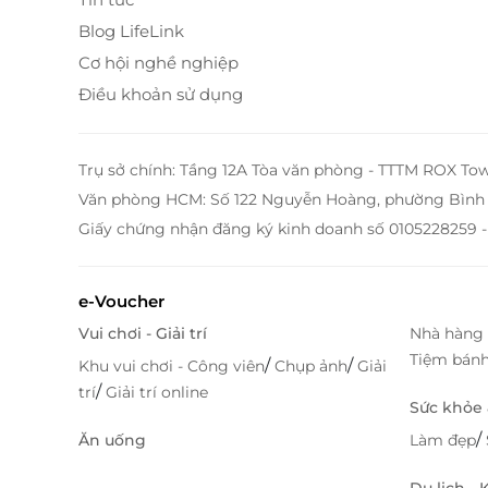
Thanh Diễn Châu, tận hưởng kỳ nghỉ đẳng cấp vớ
Blog LifeLink
Với giao diện thân thiện và quy trình đặt mu
Cơ hội nghề nghiệp
tiện lợi cho khách hàng. Đội ngũ hỗ trợ chuyê
Điều khoản sử dụng
bảo quyền lợi và sự hài lòng của bạn.
Trụ sở chính: Tầng 12A Tòa văn phòng - TTTM ROX To
Văn phòng HCM: Số 122 Nguyễn Hoàng, phường Bình 
Giấy chứng nhận đăng ký kinh doanh số 0105228259 -
e-Voucher
Vui chơi - Giải trí
Nhà hàng 
Tiệm bán
/
/
Khu vui chơi - Công viên
Chụp ảnh
Giải
/
trí
Giải trí online
Sức khỏe
/
Ăn uống
Làm đẹp