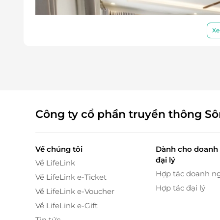
Xe
Công ty cổ phần truyền thông S
Về chúng tôi
Dành cho doanh 
đại lý
Về LifeLink
Hợp tác doanh n
Về LifeLink e-Ticket
LifeLink – Nền tảng mua sắm vouch
Hợp tác đại lý
Về LifeLink e-Voucher
LifeLink là nền tảng mua sắm trực tuyến hàng
Về LifeLink e-Gift
ưu đãi hấp dẫn. Tại đây, bạn có thể dễ dàng 
Tin tức