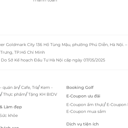
i chi phí tiết kiệm.
a đơn giản, LifeLink mang đến trải nghiệm mua sắm
n nghiệp luôn sẵn sàng giải đáp mọi thắc mắc, đảm
wer Goldmark City 136 Hồ Tùng Mậu, phường Phú Diễn, Hà Nội. 
Trưng, TP.Hồ Chí Minh
 Do Sở Kế hoạch Đầu Tư Hà Nội cấp ngày 07/05/2025
/
/
- quán ăn
Cafe, Trà
Kem -
Booking Golf
/
/
h
Thực phẩm
Tặng KH BIDV
E-Coupon ưu đãi
/
E-Coupon ẩm thực
E-Coupon 
 & Làm đẹp
E-Coupon mua sắm
Sức khỏe
Dịch vụ tiện ích