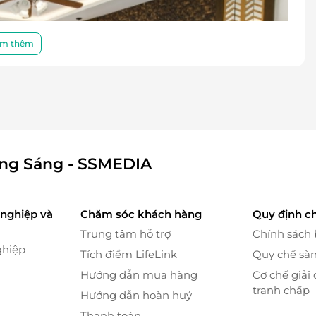
m thêm
ông Sáng - SSMEDIA
nghiệp và
Chăm sóc khách hàng
Quy định c
Trung tâm hỗ trợ
Chính sách
ghiệp
Tích điểm LifeLink
Quy chế sà
er nghỉ dưỡng uy tín
Hướng dẫn mua hàng
Cơ chế giải 
 đầu, chuyên cung cấp các voucher nghỉ dưỡng với
tranh chấp
Hướng dẫn hoàn huỷ
tìm kiếm và đặt mua voucher nghỉ dưỡng tại Mường
Thanh toán