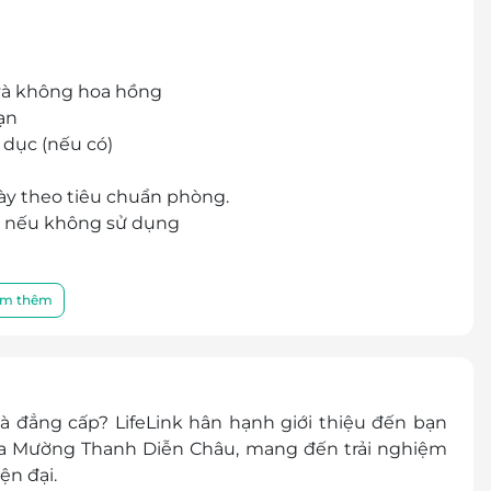
 và không hoa hồng
sạn
 dục (nếu có)
gày theo tiêu chuẩn phòng.
ả nếu không sử dụng
ống, giặt ủi,…
rình
m thêm
iễn phí ăn sáng. Tối đa 02 trẻ/phòng
phụ thu 150,000 VND/ trẻ/ bữa sáng
 đẳng cấp? LifeLink hân hạnh giới thiệu đến bạn
lớn
ủa Mường Thanh Diễn Châu, mang đến trải nghiệm
ện đại.
 2065