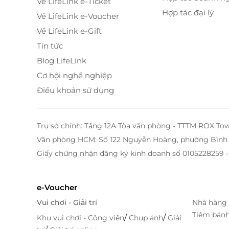
Về LifeLink e-Ticket
Hợp tác đại lý
Về LifeLink e-Voucher
Về LifeLink e-Gift
Tin tức
Blog LifeLink
Cơ hội nghề nghiệp
Điều khoản sử dụng
Trụ sở chính: Tầng 12A Tòa văn phòng - TTTM ROX To
Văn phòng HCM: Số 122 Nguyễn Hoàng, phường Bình 
Giấy chứng nhận đăng ký kinh doanh số 0105228259 -
e-Voucher
Vui chơi - Giải trí
Nhà hàng 
Tiệm bán
/
/
Khu vui chơi - Công viên
Chụp ảnh
Giải
Trải Nghiệm Phòng Tắm Hiện Đại