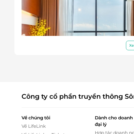
Xe
Công ty cổ phần truyền thông S
Phòng khách với không gian mở, cùng bộ sofa êm 
để thư giãn sau một ngày dài khám phá vẻ 
Về chúng tôi
Dành cho doanh 
nhìn tuyệt đẹp ra cảnh quan xung quanh, giúp 
đại lý
Về LifeLink
Hợp tác doanh n