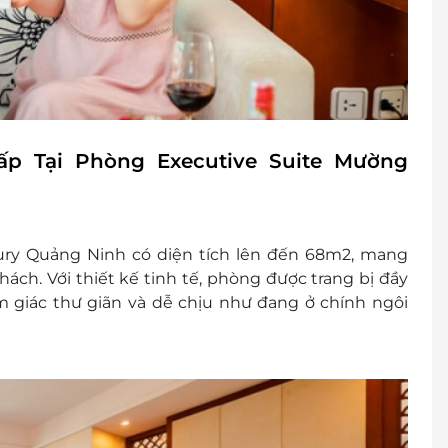
đổi thành tiền mặt, không trả lại tiền thừa
ình khuyến mại khác.
p Tại Phòng Executive Suite Mường
ry Quảng Ninh có diện tích lên đến
68m2
, mang
ách. Với thiết kế tinh tế, phòng được trang bị đầy
ảm giác thư giãn và dễ chịu như đang ở chính ngôi