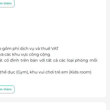
Thanh Luxury Quảng Ninh là sự lựa chọn tuyệt vời
m thêm
. Du khách dễ dàng tiếp cận các điểm du lịch nổi
áy và Bến tàu du lịch Bãi Cháy.
ụ 24/7, sẵn sàng hỗ trợ khách trong việc làm thủ
ọi yêu cầu khác, mang lại sự thuận tiện và hài
o gồm phí dịch vụ và thuế VAT
và các khu vực công cộng
ặt cố đinh trên bàn với tất cả các loại phòng mỗi
thể dục (Gym), khu vui chơi trẻ em (Kids room)
ng, giặt ủi,…
rình
m thêm
iễn phí ăn sáng. Tối đa 02 trẻ/phòng