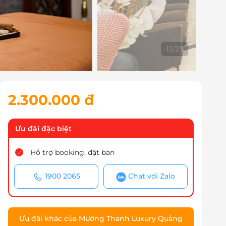
13
/
23
2.300.000 đ
Ưu đãi đặc biệt
Hỗ trợ booking, đặt bàn
1900 2065
Chat với Zalo
Ưu đãi khác của Mường Thanh Luxury Quảng