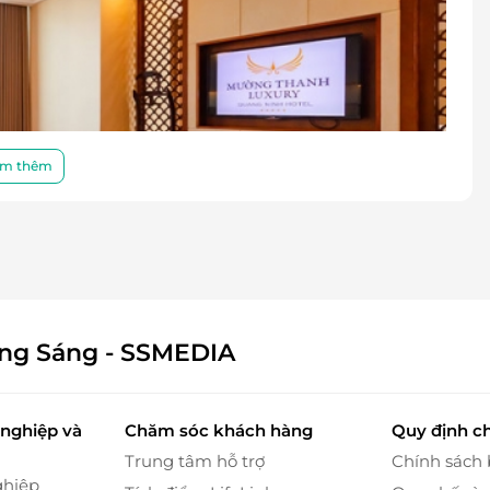
m thêm
ông Sáng - SSMEDIA
ái và các trang thiết bị tiện nghi, là nơi lý tưởng
đẹp của Quảng Ninh. Đặc biệt, phòng còn có tầm
nghiệp và
Chăm sóc khách hàng
Quy định c
bạn thư giãn tối đa.
Trung tâm hỗ trợ
Chính sách
ghiệp