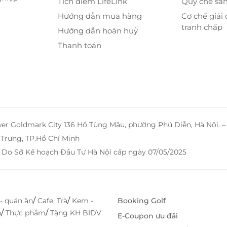
Tích điểm LifeLink
Quy chế sà
Hướng dẫn mua hàng
Cơ chế giải 
tranh chấp
Hướng dẫn hoàn huỷ
Thanh toán
wer Goldmark City 136 Hồ Tùng Mậu, phường Phú Diễn, Hà Nội. 
Trưng, TP.Hồ Chí Minh
 Do Sở Kế hoạch Đầu Tư Hà Nội cấp ngày 07/05/2025
/
/
- quán ăn
Cafe, Trà
Kem -
Booking Golf
/
/
h
Thực phẩm
Tặng KH BIDV
E-Coupon ưu đãi