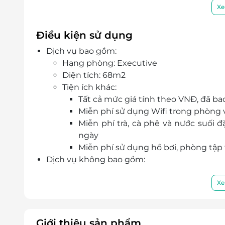
Nằm ở vị trí thuận lợi tại Hạ Long, Mường 
Xe
cho cả chuyến du lịch thư giãn hay công tác
tiếng như Bãi Cháy, Vịnh Hạ Long, Cầu Bãi Ch
Điều kiện sử dụng
Đội ngũ nhân viên quầy tiếp tân luôn phục v
Dịch vụ bao gồm:
tục nhận và trả phòng, cũng như đáp ứng m
Hạng phòng: Executive
lòng tuyệt đối cho du khách.
Diện tích: 68m2
Tiện ích khác:
Tất cả mức giá tính theo VNĐ, đã ba
Miễn phí sử dụng Wifi trong phòng 
Miễn phí trà, cà phê và nước suối đ
ngày
Miễn phí sử dụng hồ bơi, phòng tập 
Dịch vụ không bao gồm:
Các chi phí cá nhân như điện thoại, ăn uố
Chi phí không được nếu trong chương t
Xe
Chi phí di chuyển tới khách sạn,…
Chính sách giá trẻ em:
Trẻ em dưới 6 tuổi ở chung với bố mẹ, m
Giới thiệu sản phẩm