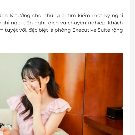
ng giường với bố mẹ, phụ thu ăn sáng: 150.000
đến lý tưởng cho những ai tìm kiếm một kỳ nghỉ
lớn thứ 3
ghỉ ngơi tiện nghi, dịch vụ chuyên nghiệp, khách
 tuyệt vời, đặc biệt là phòng
Executive Suite
rộng
): 1900 2065
trạng phòng trống trước khi mua dịch vụ và nhận
25-6/4/2025: phụ thu 300.000 VNĐ/phòng/đêm)
phụ): 350.000 VNĐ/người/đêm (bao gồm ăn sáng)
0.000 VNĐ/giường/đêm đã bao gồm ăn sáng và
g chỉ được kê 01 giường phụ
 khách
cher/E-Coupon