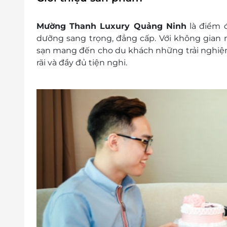
Trẻ em từ 6 đến dưới 12 tuổi ngủ chu
VNĐ/trẻ/đêm, tối đa 2 trẻ/phòng
Mường Thanh Luxury Quảng Ninh
là điểm 
Trẻ em từ 12 tuổi trở lên, tính như người 
dưỡng sang trọng, đẳng cấp. Với không gian n
Điều kiện đặt phòng:
sạn mang đến cho du khách những trải nghiệm
Hotline đặt phòng & tư vấn (9h00-20h00
rãi và đầy đủ tiện nghi.
Văn phòng HCM: 028.6680 8757 /
Liên hệ cho LifeLink để kiểm tra tình 
mức giá ưu đãi nhất
Phụ thu:
Phụ thu Lễ (Giỗ tổ Hùng Vương: 5/4/20
Phụ thu người thứ 3 (không kê giường 
Phụ thu giường phụ (extra bed): 50
giường riêng cho người thứ 3. Mỗi phòn
Quy định nhận trả phòng:
Giờ nhận phòng: 14h00
Giờ trả phòng: 12h00
Điều kiện khác:
Áp dụng 01 E-Voucher/E-Coupon cho 02
Một khách hàng được mua nhiều E-Vou