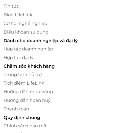
Thả mình vào làn nước mát tại hồ bơi
Tin tức
Đặc biệt, quý khách hoàn toàn được bơi lội miễn phí
Blog LifeLink
tại hồ bơi trên tầng 24 hoặc ngâm mình trong
Cơ hội nghề nghiệp
những bồn jacuzzi. Những hàng ghế dài bên hồ bơi
Điều khoản sử dụng
đó là nơi tuyệt vời để đọc sách, thưởng thức đồ uống
Dành cho doanh nghiệp và đại lý
hoặc thả mình dưới tia nắng mặt trời ấm cúng. Bên
cạnh đó, bạn còn được rèn luyện trong trung tâm
Hợp tác doanh nghiệp
thể dục, thư giãn với liệu pháp massage ở spa trong
Hợp tác đại lý
những ngày nghỉ dưỡng tại Windsor Plaza.
Chăm sóc khách hàng
Trung tâm hỗ trợ
Tích điểm LifeLink
Hướng dẫn mua hàng
Hướng dẫn hoàn huỷ
Thanh toán
Quy định chung
Chính sách bảo mật