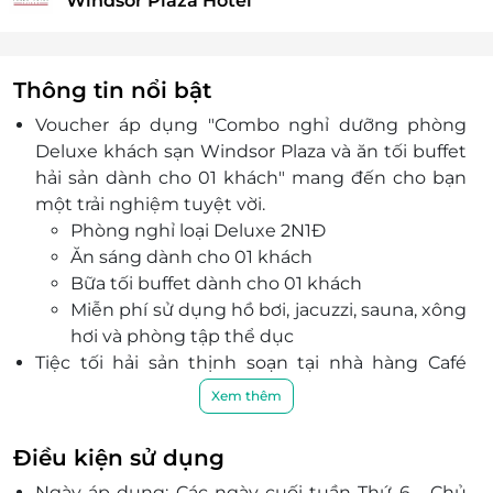
Windsor Plaza Hotel
Thông tin nổi bật
Voucher áp dụng "Combo nghỉ dưỡng phòng
Deluxe khách sạn Windsor Plaza và ăn tối buffet
hải sản dành cho 01 khách" mang đến cho bạn
một trải nghiệm tuyệt vời.
Phòng nghỉ loại Deluxe 2N1Đ
Ăn sáng dành cho 01 khách
Bữa tối buffet dành cho 01 khách
Miễn phí sử dụng hồ bơi, jacuzzi, sauna, xông
hơi và phòng tập thể dục
Tiệc tối hải sản thịnh soạn tại nhà hàng Café
Central An Đông cao cấp như Tôm hùm, hàu, bào
Xem thêm
ngư, bạch tuộc, sò mai, ốc Bulot, tôm càng,…theo
ngày, được chế biến theo nhiều hương vị khác
Điều kiện sử dụng
nhau.
Ngày áp dụng: Các ngày cuối tuần Thứ 6 - Chủ