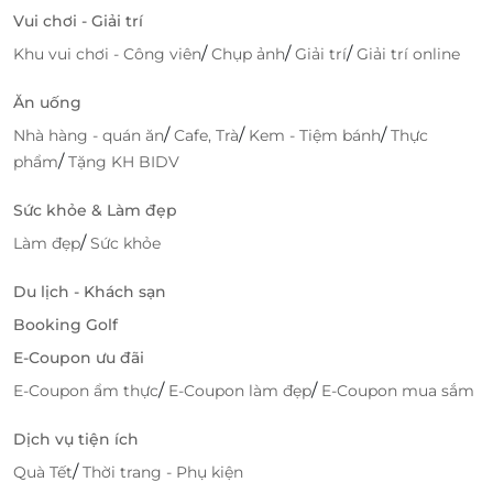
Hải sản tươi ngon
Vui chơi - Giải trí
/
/
/
Khu vui chơi - Công viên
Chụp ảnh
Giải trí
Giải trí online
Bạn sẽ thích thú trước bữa tiệc tối hải sản thịnh soạn
luôn là lựa chọn hàng đầu cho một cuối tuần sum
Ăn uống
vầy cùng gia đình hoặc hội tụ bạn bè. Cùng nhau
/
/
/
Nhà hàng - quán ăn
Cafe, Trà
Kem - Tiệm bánh
Thực
chia sẻ những khoảnh khắc đáng nhớ tại nhà hàng
/
phẩm
Tặng KH BIDV
Café Central An Đông với diện mạo buffet hoàn toàn
mới với đa dạng hơn các lựa chọn hải sản cao cấp
Sức khỏe & Làm đẹp
như Tôm hùm, hàu, bào ngư, bạch tuộc, sò mai, ốc
/
Làm đẹp
Sức khỏe
Bulot, tôm càng,…theo ngày, được chế biến theo
nhiều hương vị khác nhau.
Du lịch - Khách sạn
Booking Golf
E-Coupon ưu đãi
/
/
E-Coupon ẩm thực
E-Coupon làm đẹp
E-Coupon mua sắm
Dịch vụ tiện ích
/
Quà Tết
Thời trang - Phụ kiện