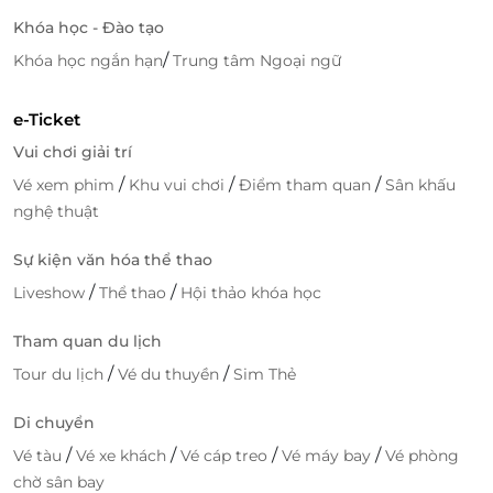
Khóa học - Đào tạo
/
Khóa học ngắn hạn
Trung tâm Ngoại ngữ
e-Ticket
Vui chơi giải trí
Các món
dimsum, sushi & sashimi
/
/
/
Vé xem phim
Khu vui chơi
Điểm tham quan
Sân khấu
nghệ thuật
Ngoài ra, tại khu phố ẩm thực Hong Kong, thực
khách có thể theo dõi quá trình chế biến món ăn
Sự kiện văn hóa thể thao
trực tiếp như Teppanyaki, gỏi, dimsum, sushi &
/
/
Liveshow
Thể thao
Hội thảo khóa học
sashimi,... chắc chắn sẽ mang đến cho bạn trải
nghiệm mới mẻ. Kết thúc bữa tối bằng cách đắm
Tham quan du lịch
mình trong đại tiệc ngọt ngào với các món tráng
/
/
Tour du lịch
Vé du thuyền
Sim Thẻ
miệng đến từ Á - Âu đặc sắc như tiramisu, panacotta,
mousse, bánh cuốn lá dứa, 8 vị kem đa sắc màu.
Di chuyển
/
/
/
/
Vé tàu
Vé xe khách
Vé cáp treo
Vé máy bay
Vé phòng
chờ sân bay