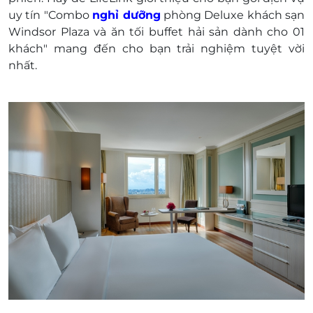
20/10/2022; 24/12/2022; 31/12/2022
uy tín "Combo
nghỉ dưỡng
phòng Deluxe khách sạn
Một khách hàng được mua nhiều voucher
Windsor Plaza và ăn tối buffet hải sản dành cho 01
Không áp dụng đồng thời với bất kỳ chương
khách" mang đến cho bạn trải nghiệm tuyệt vời
trình khuyến mại, ưu đãi nào khác của Khách
nhất.
sạn
E-Voucher không có giá trị quy đổi thành tiền,
không được hoàn tiền khi khách không sử dụng
trong thời gian E-Voucher còn hiệu lực, không
gia hạn khi voucher hết hạn sử dụng.
Đặt phòng đã được trả trước, không được hoàn,
hủy
Tất cả các khoản phụ thu và thanh toán phát
sinh khác, Khách hàng vui lòng thanh toán trực
tiếp tại Khách sạn.