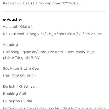
Kế hoạch Đầu Tư Hà Nội cấp ngày 07/05/2025
e-Voucher
Vui chơi - Giải trí
/
/
/
Khu vui chơi - Công viên
Chụp ảnh
Giải trí
Giải trí online
Truy cập
LifeLink
để sở hữu vô vàn deal du lịch nghỉ
Ăn uống
dưỡng hấp dẫn bạn nhé!
/
/
/
Nhà hàng - quán ăn
Cafe, Trà
Kem - Tiệm bánh
Thực
/
phẩm
Tặng KH BIDV
Sức khỏe & Làm đẹp
LifeLink
/
Làm đẹp
Sức khỏe
Du lịch - Khách sạn
Booking Golf
E-Coupon ưu đãi
/
/
E-Coupon ẩm thực
E-Coupon làm đẹp
E-Coupon mua sắm