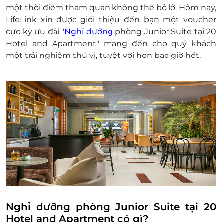
Giá phòng trẻ em
một thời điểm tham quan không thể bỏ lỡ. Hôm nay,
Trẻ em dưới 6 tuổi, ngủ chung giường với bố
LifeLink xin được giới thiệu đến bạn một voucher
mẹ: miễn phí tiền phòng và ăn sáng (Tối đa 1
cực kỳ ưu đãi "
Nghỉ dưỡng
phòng Junior Suite tại 20
trẻ/phòng)
Hotel and Apartment" mang đến cho quý khách
Trẻ em từ 6-11 tuổi, ngủ chung giường với bố
một trải nghiệm thú vị, tuyệt vời hơn bao giờ hết.
mẹ: tính 100.000 VNĐ phí ăn sáng (Tối đa 1
trẻ/phòng):
Trẻ từ 12 tuổi trở lên, tính như người lớn.
Miễn phí khi khách yêu cầu đặt nôi cho trẻ
em (vui lòng đặt trước và dựa theo tình
trạng sẵn có)
Phụ thu
Giường phụ: Kê giường phụ extrabed:
300.000 vnđ
Lễ tết:
Giá trên không bao gồm ngày Lễ, Tết
(Tết Dương Lịch, 30/4-1/5, 2/9, Tết Âm
Lịch)
Nghỉ dưỡng phòng Junior Suite tại 20
Liên hệ trực tiếp với Sale để check giá
Hotel and Apartment có gì?