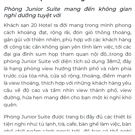
ngày Lễ- Tết.
Phòng Junior Suite mang đến không gian
Tháng 4: Phụ thu 100.000 vnđ/phòng/đêm
nghỉ dưỡng tuyệt vời
Điều kiện hoàn hủy
Hủy 07 ngày trước ngày đến: Tính 50% tiền
Khách sạn 20 Hotel ra đời mang trong mình phong
phòng cho mỗi phòng đặt
cách khoáng đạt, rộng rãi, đón gió thông thoáng,
Hủy 03 ngày trước ngày đến hoặc không
gần gũi với thiên nhiên, phù hợp với các khách hàng
đến: Tính 100% tiền phòng cho mỗi phòng
đi công tác cần không gian yên tĩnh làm việc, tới các
đặt.
đại gia đình sum họp tham quan nội đô...trong đó
Điều kiện đặt & nhận phòng
phòng Junior Suite với diện tích sử dụng 38m2, đây
Giờ nhận phòng: 14h
là hạng phòng view hướng thành phố và nằm phía
Giờ trả phòng: 12h
trước của tòa nhà, cửa sổ rộng, thoáng, điểm mạnh
Trả phòng muộn trước 16h00, được sự đồng
là view thoáng, thích hợp với những khách hàng yêu
ý của khách sạn và phụ thu 50% một đêm
cầu về độ cao và tầm nhìn view thành phố, view
tiền phòng
đường, hứa hẹn mang đến cho bạn một kì nghỉ khó
Trả phòng muộn sau 16h00, được sự đồng ý
quên.
của khách sạn và phụ thu 100% một đêm
Phòng Junior Suite được trang bị đầy đủ các thiết bị
tiền phòng
tiện nghi như: tủ lạnh, trà, cafe, bàn ghế làm việc, bàn
Nhận phòng sớm hay trả phòng muộn phụ
ghế chill ngắm cảnh ngoài trời,...để bạn có thể nghỉ
thuộc vào tình trạng phòng thực tế