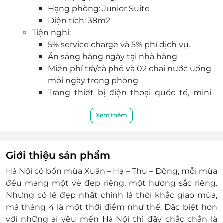
Hạng phòng: Junior Suite
Đội ngũ nhân viên chu đáo, nhiệt tình, hứa hẹn
Diện tích: 38m2
mang đến trải nghiệm hài lòng nhất với mọi quý
Tiện nghi:
khách hàng
5% service charge và 5% phí dịch vụ.
Ăn sáng hàng ngày tại nhà hàng
Miễn phí trà/cà phê và 02 chai nước uống
mỗi ngày trong phòng
Trang thiết bị điện thoại quốc tế, mini
bar, két điện tử trong phòng
Truy cập Internet miễn phí trong khách
Xem thêm
sạn
Chỗ để xe ô tô từ 4 – 7 chỗ
Dịch vụ phòng 24/7
Giới thiệu sản phẩm
Dịch vụ không bao gồm:
Hà Nội có bốn mùa Xuân – Hạ – Thu – Đông, mỗi mùa
Chi phí cá nhân như giặt ủi, điện thoại, ăn
đều mang một vẻ đẹp riêng, một hương sắc riêng.
uống,...
Nhưng có lẽ đẹp nhất chính là thời khắc giao mùa,
Chi phí không được nêu trong chương trình
mà tháng 4 là một thời điểm như thế. Đặc biệt hơn
Chi phí di chuyển tới Khách sạn
với những ai yêu mến Hà Nội thì đây chắc chắn là