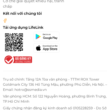
Cơ chế giải quyết khiếu nại, tranh
chấp
Kết nối với chúng tôi
Tải ứng dụng LifeLink
Đôi nét về 20 Hotel & Apartment
Sở hữu không gian sang trọng, hiện đại, đẳng cấp
cùng đội ngũ nhân viên chuyên nghiệp, chu đáo,
nhiệt tình, 20 Hotel and Apartment hứa hẹn sẽ
mang đến trải nghiệm hoàn hảo và tiện tích, trở
Trụ sở chính: Tầng 12A Tòa văn phòng - TTTM ROX Tower
thành điểm đến lý tưởng và đáng tin cậy.
Goldmark City 136 Hồ Tùng Mậu, phường Phú Diễn, Hà Nội. –
Email: hotro@ssmedia.vn
Văn phòng HCM: Số 122 Nguyễn Hoàng, phường Bình Trưng,
TP.Hồ Chí Minh
Giấy chứng nhận đăng ký kinh doanh số 0105228259 - Do Sở