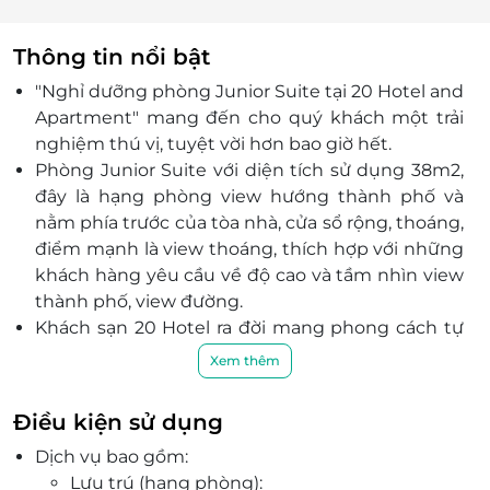
Thông tin nổi bật
"Nghỉ dưỡng phòng Junior Suite tại 20 Hotel and
Apartment" mang đến cho quý khách một trải
nghiệm thú vị, tuyệt vời hơn bao giờ hết.
Phòng Junior Suite với diện tích sử dụng 38m2,
đây là hạng phòng view hướng thành phố và
nằm phía trước của tòa nhà, cửa sổ rộng, thoáng,
điểm mạnh là view thoáng, thích hợp với những
khách hàng yêu cầu về độ cao và tầm nhìn view
thành phố, view đường.
Khách sạn 20 Hotel ra đời mang phong cách tự
do, rộng rãi, đón gió thông thoáng, gần gũi với
Xem thêm
thiên nhiên, phù hợp với các khách hàng đi công
tác, đại gia đình sum họp vui chơi…
Điều kiện sử dụng
Được trang bị tiện ích đầy đủ như: tủ lạnh, trà,
Dịch vụ bao gồm:
cafe, bàn ghế làm việc, bàn ghế chill ngắm cảnh
Lưu trú (hạng phòng):
ngoài trời,...