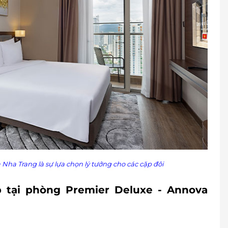
lưu trú (tùy tình trạng phòng). Gia đoạn cao điểm
ng: Trước 12h00
00 2065 / 0702 804 262
2 8858
đảm bảo quyền lợi vui lòng liên hệ với chúng tôi
g cấp hạng phòng trước khi đặt phòng và thanh
oán nhưng chưa liên hệ với LifeLink, chúng tôi
h vụ LifeLink.vn
ha Trang là sự lựa chọn lý tưởng cho các cặp đôi
ến lưu trú 100% voucher. Không hủy, hoàn, thay
 tại phòng Premier Deluxe - Annova
er