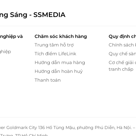
ông Sáng - SSMEDIA
nghiệp và
Chăm sóc khách hàng
Quy định c
bị nội thất sang trọng, hài hoà với thiết kế chủ đạo
Trung tâm hỗ trợ
Chính sách
ghiệp
Tích điểm LifeLink
Quy chế sà
er Deluxe
Hướng dẫn mua hàng
Cơ chế giải 
tranh chấp
Hướng dẫn hoàn huỷ
Thanh toán
wer Goldmark City 136 Hồ Tùng Mậu, phường Phú Diễn, Hà Nội. 
Trưng, TP.Hồ Chí Minh