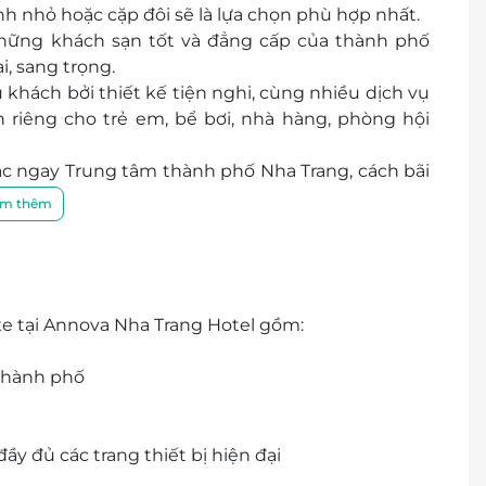
nh nhỏ hoặc cặp đôi
sẽ là lựa chọn
phù hợp
nhất.
hững khách sạn tốt và đẳng cấp của thành phố
, sang trọng.
khách bởi thiết kế tiện nghi, cùng nhiều dịch vụ
 riêng cho trẻ em, bể bơi, nhà hàng, phòng hội
ạc ngay Trung tâm thành phố Nha Trang, cách bãi
m thêm
h, Annova Nha Trang Hotel hứa hẹn mang đến cho
 nhất.
 tại Annova Nha Trang Hotel gồm:
thành phố
ầy đủ các trang thiết bị hiện đại