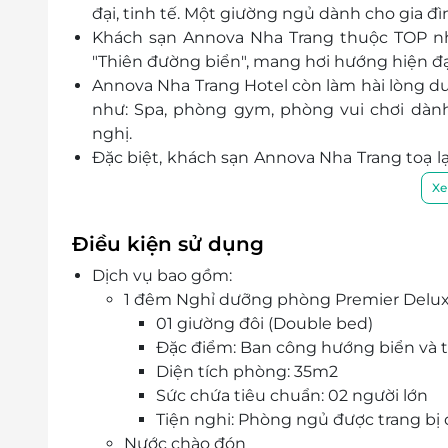
đại
, tinh tế. Một giường ngủ
dành
cho gia đì
Khách sạn Annova Nha Trang thuộc TOP n
"Thiên đường biển", mang hơi hướng hiện đại
Annova Nha Trang Hotel còn làm hài lòng du 
như: Spa, phòng gym, phòng vui chơi dành
nghị.
Đặc biệt, khách sạn Annova Nha Trang toạ l
biển khoảng 150m với 02 phút đi xe.
Xe
Cùng đội ngũ nhân viên chu đáo, nhiệt tìn
quý khách hàng một kỳ nghỉ dưỡng lý tưởng
Điều kiện sử dụng
Dịch vụ bao gồm:
1 đêm Nghỉ dưỡng phòng Premier Deluxe
01 giường đôi (Double bed)
Đặc điểm: Ban công hướng biển và 
Diện tích phòng: 35m2
Sức chứa tiêu chuẩn: 02 người lớn
Tiện nghi: Phòng ngủ được trang bị đ
Nước chào đón