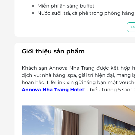
Miễn phí ăn sáng buffet
Nước suối, trà, cà phê trong phòng hàng
Miễn phí sử dụng các dịch vụ: Hồ bơi, ph
Giá trên đã bao gồm phí phục vụ và thuế G
Xe
Dịch vụ không bao gồm: Chi phí cá nhân và c
Chính sách phụ thu:
Phụ thu Lễ Tết: 300,000 VNĐ/khách/đêm á
Giới thiệu sản phẩm
1/5; 2/9; 31/12/2024
Trả phòng muộn: (Tuỳ vào tình hình phò
Khách sạn Annova Nha Trang được kết hợp hài
Trước 18h00: Phụ thu 50% tiền phò
dịch vụ: nhà hàng, spa, giải trí hiện đại, mang
Sau 18h00: Phụ thu 100% tiền phòn
hoàn hảo. LifeLink xin gửi tặng bạn một vouch
Nhận phòng sớm: (Tuỳ vào tình hình ph
Annova Nha Trang Hotel
" - biểu tượng 5 sao 
Trước 8h00: Phụ thu 100% tiền phò
Sau 8h00: Phụ thu 50% tiền phòng
Giường phụ:
Phụ thu giường phụ người lớn: 40
Phụ thu giường phụ trẻ em từ 6 - 1
Phụ thu trẻ em không giường phụ: