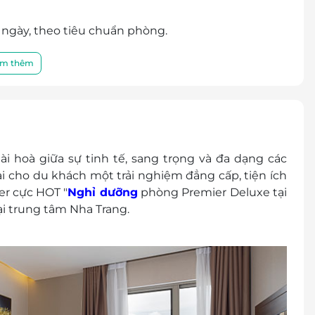
 ngày, theo tiêu chuẩn phòng.
òng Gym, khu trò chơi trẻ em, xông hơi, bãi đỗ xe
TGT
m thêm
ác chi phí phát sinh khác
p dụng cho các ngày 1/1; 9 – 14/2; 18/04; 30/4 –
ng)
 hoà giữa sự tinh tế, sang trọng và đa dạng các
ng
 lại cho du khách một trải nghiệm đẳng cấp, tiện ích
g
er cực HOT "
Nghỉ dưỡng
phòng Premier Deluxe tại
òng)
tại trung tâm Nha Trang.
ng
0,000 VNĐ/đêm
2 tuổi: 350,000 VNĐ/đêm
 250,000 VNĐ/đêm