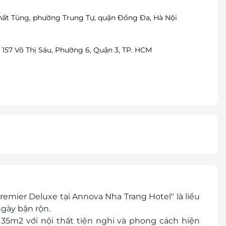
Thất Tùng, phường Trung Tự, quận Đống Đa, Hà Nội
 157 Võ Thị Sáu, Phường 6, Quận 3, TP. HCM
mier Deluxe tại Annova Nha Trang Hotel" là liều
gày bận rộn.
h 35m2
với
nội thất
tiện nghi và
phong cách
hiện