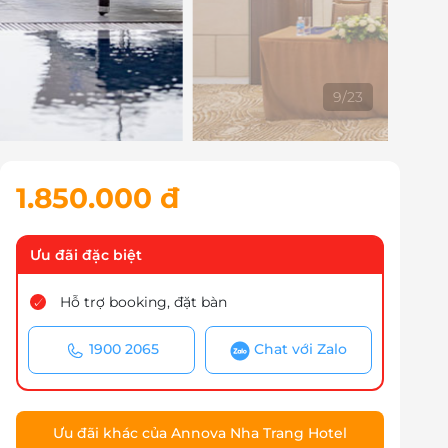
9
/
23
1.850.000 đ
Ưu đãi đặc biệt
Hỗ trợ booking, đặt bàn
1900 2065
Chat với Zalo
Ưu đãi khác của Annova Nha Trang Hotel