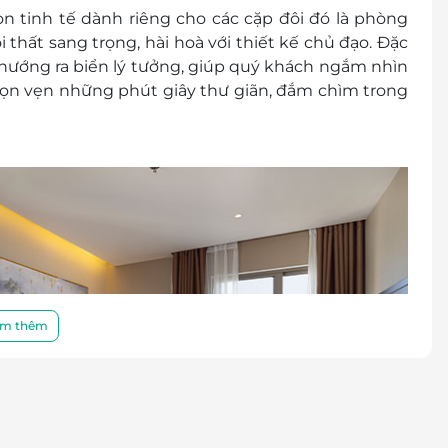
đổi thành tiền mặt, không trả lại tiền thừa
 tinh tế dành riêng cho các cặp đôi đó là phòng
ình khuyến mại khác.
 thất sang trọng, hài hoà với thiết kế chủ đạo. Đặc
 hướng ra biển lý tưởng, giúp quý khách ngắm nhìn
rọn vẹn những phút giây thư giãn, đắm chìm trong
m thêm