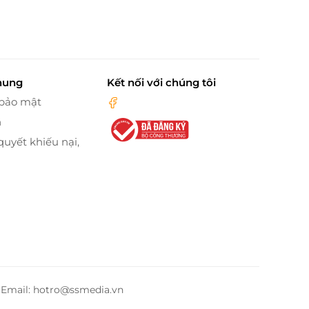
hung
Kết nối với chúng tôi
 bảo mật
n
quyết khiếu nại,
– Email: hotro@ssmedia.vn