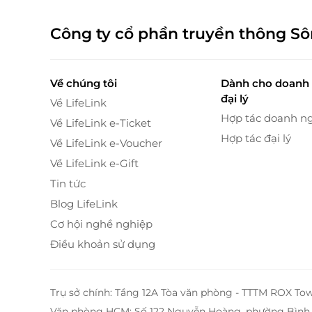
Công ty cổ phần truyền thông S
Về chúng tôi
Dành cho doanh 
Phòng Premier Deluxe rộng rãi 35m2 được trang 
đại lý
Về LifeLink
Hợp tác doanh n
Về LifeLink e-Ticket
Một số góc "sang chảnh" tại phòng Premi
Hợp tác đại lý
Về LifeLink e-Voucher
Về LifeLink e-Gift
Tin tức
Blog LifeLink
Cơ hội nghề nghiệp
Điều khoản sử dụng
Trụ sở chính: Tầng 12A Tòa văn phòng - TTTM ROX To
Văn phòng HCM: Số 122 Nguyễn Hoàng, phường Bình 