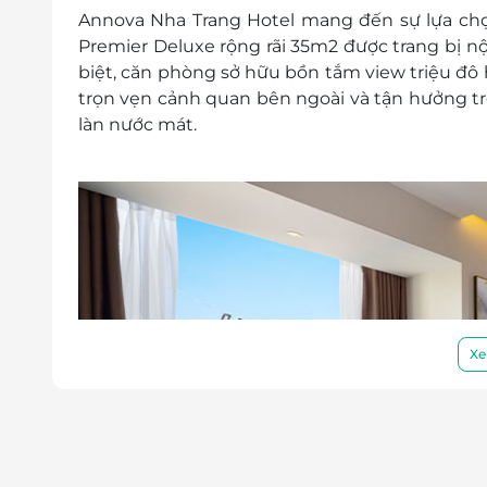
E-Voucher/E-Coupon không có giá trị quy 
Annova Nha Trang Hotel mang đến sự lựa chọn
Không áp dụng đồng thời với chương tr
Premier Deluxe rộng rãi 35m2 được trang bị nội
biệt, căn phòng sở hữu bồn tắm view triệu đô
trọn vẹn cảnh quan bên ngoài và tận hưởng t
làn nước mát.
Xe